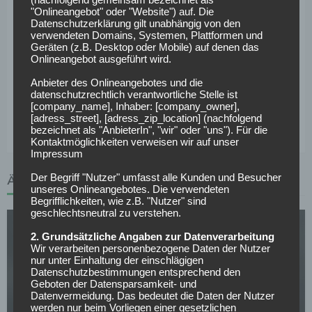
Auch die FCN-Spieler wie der spätere WM-Dritte Cacau
"Onlineangebot" oder "Website") auf. Die
bekamen den fränkischen Sarkasmus des Michael A. Roth
Datenschutzerklärung gilt unabhängig von den
verwendeten Domains, Systemen, Plattformen und
und seine Sprüche zu hören:
„Cacau ist einer unserer
Geräten (z.B. Desktop oder Mobile) auf denen das
erfolgreichsten Stürmer, auch wenn das nicht viel heißen
Onlineangebot ausgeführt wird.
mag.“
Anbieter des Onlineangebotes und die
datenschutzrechtlich verantwortliche Stelle ist
Genau. Das muss in Nürnberg wie immer nichts heißen –
[company_name], Inhaber: [company_owner],
Deswegen: Alles Gute, Michael A. Roth.
[adress_street], [adress_zip_location] (nachfolgend
bezeichnet als "AnbieterIn", "wir" oder "uns"). Für die
Kontaktmöglichkeiten verweisen wir auf unser
Impressum
Der Begriff "Nutzer" umfasst alle Kunden und Besucher
ÄHNLICHE ARTIKEL
unseres Onlineangebotes. Die verwendeten
Begrifflichkeiten, wie z.B. "Nutzer" sind
geschlechtsneutral zu verstehen.
2. Grundsätzliche Angaben zur Datenverarbeitung
Wir verarbeiten personenbezogene Daten der Nutzer
nur unter Einhaltung der einschlägigen
Datenschutzbestimmungen entsprechend den
Geboten der Datensparsamkeit- und
Datenvermeidung. Das bedeutet die Daten der Nutzer
werden nur beim Vorliegen einer gesetzlichen
2. BUNDESLIGA