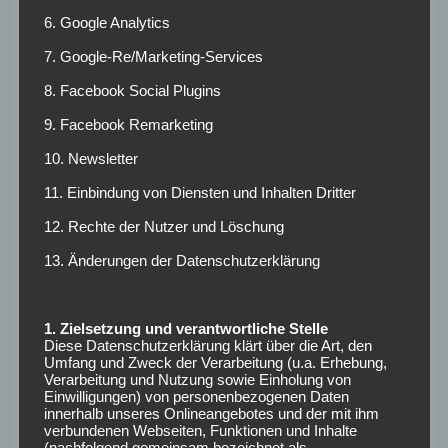
Magath oder Hermann Gerland.
6. Google Analytics
Wenn Michael Roth mit diesem Satz rauskam (
„Ich bin vom
7. Google-Re/Marketing-Services
Trainer überzeugt, er hat bis Sonntag meine volle
8. Facebook Social Plugins
Rückendeckung.“
), wie in diesem Fall bei Weltmeister
9. Facebook Remarketing
„Auge“ Augenthaler, wurde es gefährlich…
10. Newsletter
„Die lebende Trainer-
11. Einbindung von Diensten und Inhalten Dritter
Abschuss-Rampe“
12. Rechte der Nutzer und Löschung
13. Änderungen der Datenschutzerklärung
Umso erstaunlicher waren Roths Tränen bei der
Pressekonferenz am 30. November 1998, als er die hoch
emotionale Trennung von Trainer Willi Reimann aus
1. Zielsetzung und verantwortliche Stelle
familiären Gründen – Reimanns Frau war schwer erkrankt –
Diese Datenschutzerklärung klärt über die Art, den
Umfang und Zweck der Verarbeitung (u.a. Erhebung,
bekannt geben musste.
„Die lebende Trainer-Abschuss-
Verarbeitung und Nutzung sowie Einholung von
Rampe Roth zeigt menschliche Züge“
, kommentierte SAT 1
Einwilligungen) von personenbezogenen Daten
diesen legendären Auftritt.
innerhalb unseres Onlineangebotes und der mit ihm
verbundenen Webseiten, Funktionen und Inhalte
(nachfolgend gemeinsam bezeichnet als