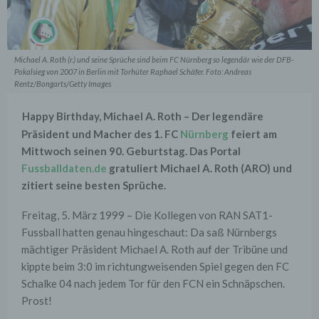
Michael A. Roth (r.) und seine Sprüche sind beim FC Nürnberg so legendär wie der DFB-
Pokalsieg von 2007 in Berlin mit Torhüter Raphael Schäfer. Foto: Andreas
Rentz/Bongarts/Getty Images
Happy Birthday, Michael A. Roth – Der legendäre
Präsident und Macher des
1.
FC
Nürnberg
feiert am
Mittwoch seinen 90. Geburtstag. Das Portal
Fussballdaten.de
gratuliert Michael A. Roth (ARO) und
zitiert seine besten Sprüche.
Freitag, 5. März 1999 – Die Kollegen von RAN SAT1-
Fussball hatten genau hingeschaut: Da saß Nürnbergs
mächtiger Präsident Michael A. Roth auf der Tribüne und
kippte beim 3:0 im richtungweisenden Spiel gegen den FC
Schalke 04 nach jedem Tor für den FCN ein Schnäpschen.
Prost!