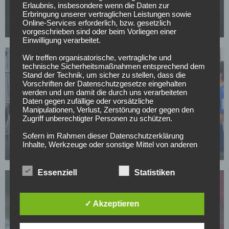
Erlaubnis, insbesondere wenn die Daten zur
Ein Ex-Barça-Talent für den Club
Erbringung unserer vertraglichen Leistungen sowie
Online-Services erforderlich, bzw. gesetzlich
23.07.2026
vorgeschrieben sind oder beim Vorliegen einer
Einwilligung verarbeitet.
Wir treffen organisatorische, vertragliche und
technische Sicherheitsmaßnahmen entsprechend dem
Stand der Technik, um sicher zu stellen, dass die
Vorschriften der Datenschutzgesetze eingehalten
werden und um damit die durch uns verarbeiteten
Daten gegen zufällige oder vorsätzliche
Manipulationen, Verlust, Zerstörung oder gegen den
Zugriff unberechtigter Personen zu schützen.
FC SCHALKE 04
Schalke verleiht Torwart nach Norwegen
Sofern im Rahmen dieser Datenschutzerklärung
Inhalte, Werkzeuge oder sonstige Mittel von anderen
14.07.2026
Anbietern (nachfolgend gemeinsam bezeichnet als
"Dritt-Anbieter") eingesetzt werden und deren
genannter Sitz im Ausland ist, ist davon auszugehen,
Essenziell
Statistiken
dass ein Datentransfer in die Sitzstaaten der Dritt-
Anbieter stattfindet. Die Übermittlung von Daten in
Drittstaaten erfolgt entweder auf Grundlage einer
✓ Akzeptieren
gesetzlichen Erlaubnis, einer Einwilligung der Nutzer
oder spezieller Vertragsklauseln, die eine gesetzlich
vorausgesetzte Sicherheit der Daten gewährleisten.