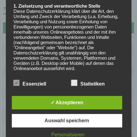
1. Zielsetzung und verantwortliche Stelle
TABELLE
Diese Datenschutzerklärung klärt über die Art, den
Umfang und Zweck der Verarbeitung (u.a. Erhebung,
Verarbeitung und Nutzung sowie Einholung von
Einwilligungen) von personenbezogenen Daten
#
Name
Sp
Diff
Pkt
innerhalb unseres Onlineangebotes und der mit ihm
verbundenen Webseiten, Funktionen und Inhalte
1
FC Bayern München
27
72
70
(nachfolgend gemeinsam bezeichnet als
"Onlineangebot" oder "Website") auf. Die
2
Borussia Dortmund
27
30
61
Datenschutzerklärung gilt unabhängig von den
verwendeten Domains, Systemen, Plattformen und
3
VfB Stuttgart
27
20
53
Geräten (z.B. Desktop oder Mobile) auf denen das
Onlineangebot ausgeführt wird.
4
RB Leipzig
27
18
50
Anbieter des Onlineangebotes und die
5
1899 Hoffenheim
27
15
50
datenschutzrechtlich verantwortliche Stelle ist
Essenziell
Statistiken
[company_name], Inhaber: [company_owner],
6
Bayer Leverkusen
27
16
46
[adress_street], [adress_zip_location] (nachfolgend
bezeichnet als "AnbieterIn", "wir" oder "uns"). Für die
✓ Akzeptieren
Kontaktmöglichkeiten verweisen wir auf unser
7
Eintracht Frankfurt
27
-1
38
Impressum
8
SC Freiburg
27
-5
37
Der Begriff "Nutzer" umfasst alle Kunden und Besucher
Auswahl speichern
unseres Onlineangebotes. Die verwendeten
9
1. FC Union Berlin
27
-15
31
Begrifflichkeiten, wie z.B. "Nutzer" sind
Personalsieren
geschlechtsneutral zu verstehen.