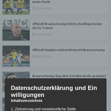
einen Punkt
19.04.2026
Offiziell: Braunschweig holt Ex-Zweitliga-Kicker
als Co-Trainer
01.04.2026
Offiziell: Kapitän verlässt Eintracht Braunschweig
09.02.2026
Braunschweig-Sieg über Schalke: Muslic gratuliert
zu „verdienten Sieg“
Datenschutzerklärung und Ein
21.12.2025
willigungen
Inhaltsverzeichnis
Letzte Schalke-Spiel des Jahres: „Alles nochmal
mobilisieren, alles reinhauen“
1. Zielsetzung und verantwortliche Stelle