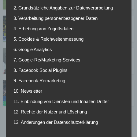
19.12.2025
2. Grundsätzliche Angaben zur Datenverarbeitung
3. Verarbeitung personenbezogener Daten
Der 20-Elfer-Krimi mit Eintracht Braunschweig &
VfB
4. Erhebung von Zugriffsdaten
27.08.2025
5. Cookies & Reichweitenmessung
6. Google Analytics
Halbzeitfazit: VfB in Braunschweig ohne
Woltemade – und mit nur zwei Torschüssen
7. Google-Re/Marketing-Services
26.08.2025
8. Facebook Social Plugins
9. Facebook Remarketing
Transfer in die Bundesliga: Philippe vor HSV-
Wechsel
10. Newsletter
16.06.2025
11. Einbindung von Diensten und Inhalten Dritter
12. Rechte der Nutzer und Löschung
1
2
3
…
6
13. Änderungen der Datenschutzerklärung
Page 1 of 6