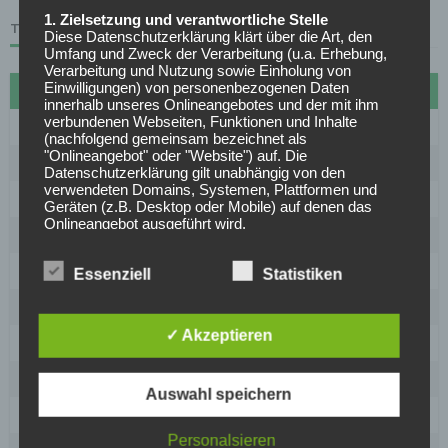
1. Zielsetzung und verantwortliche Stelle
TABELLE
Diese Datenschutzerklärung klärt über die Art, den
Umfang und Zweck der Verarbeitung (u.a. Erhebung,
Verarbeitung und Nutzung sowie Einholung von
Einwilligungen) von personenbezogenen Daten
#
Name
Sp
Diff
Pkt
innerhalb unseres Onlineangebotes und der mit ihm
verbundenen Webseiten, Funktionen und Inhalte
1
FC Bayern München
27
72
70
(nachfolgend gemeinsam bezeichnet als
"Onlineangebot" oder "Website") auf. Die
2
Borussia Dortmund
27
30
61
Datenschutzerklärung gilt unabhängig von den
verwendeten Domains, Systemen, Plattformen und
3
VfB Stuttgart
27
20
53
Geräten (z.B. Desktop oder Mobile) auf denen das
Onlineangebot ausgeführt wird.
4
RB Leipzig
27
18
50
Anbieter des Onlineangebotes und die
5
1899 Hoffenheim
27
15
50
datenschutzrechtlich verantwortliche Stelle ist
Essenziell
Statistiken
[company_name], Inhaber: [company_owner],
6
Bayer Leverkusen
27
16
46
[adress_street], [adress_zip_location] (nachfolgend
bezeichnet als "AnbieterIn", "wir" oder "uns"). Für die
✓ Akzeptieren
Kontaktmöglichkeiten verweisen wir auf unser
7
Eintracht Frankfurt
27
-1
38
Impressum
8
SC Freiburg
27
-5
37
Der Begriff "Nutzer" umfasst alle Kunden und Besucher
Auswahl speichern
unseres Onlineangebotes. Die verwendeten
9
1. FC Union Berlin
27
-15
31
Begrifflichkeiten, wie z.B. "Nutzer" sind
Personalsieren
geschlechtsneutral zu verstehen.