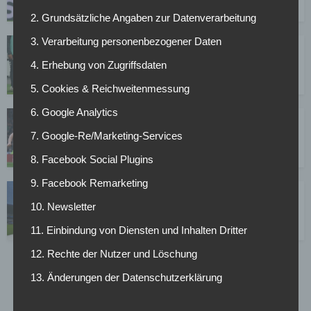
06.12.2025
2. Grundsätzliche Angaben zur Datenverarbeitung
3. Verarbeitung personenbezogener Daten
Betretungsverbot überschattet ersten
Auswärtssieg vom VfB
4. Erhebung von Zugriffsdaten
27.11.2025
5. Cookies & Reichweitenmessung
6. Google Analytics
Griechisches Supertalent weckt Interesse bei
Europas Top-Klubs
7. Google-Re/Marketing-Services
27.11.2025
8. Facebook Social Plugins
9. Facebook Remarketing
DAZN raus: TV-Rechte für Champions League ab
2027 vergeben
10. Newsletter
20.11.2025
11. Einbindung von Diensten und Inhalten Dritter
12. Rechte der Nutzer und Löschung
1
2
3
…
31
13. Änderungen der Datenschutzerklärung
Page 1 of 31