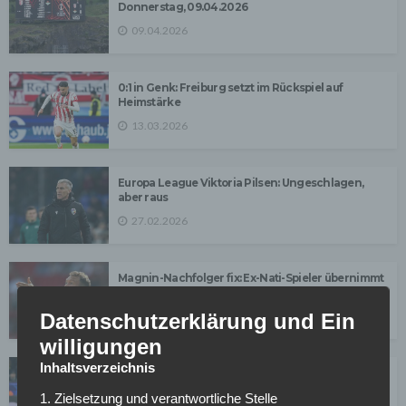
Donnerstag, 09.04.2026
09.04.2026
0:1 in Genk: Freiburg setzt im Rückspiel auf
Heimstärke
13.03.2026
Europa League Viktoria Pilsen: Ungeschlagen,
aber raus
27.02.2026
Magnin-Nachfolger fix: Ex-Nati-Spieler übernimmt
beim FC Basel
Datenschutzerklärung und Ein
27.01.2026
willigungen
Inhaltsverzeichnis
Bouaddi stark begehrt: Toptalent könnte im
Sommer weg sein
1. Zielsetzung und verantwortliche Stelle