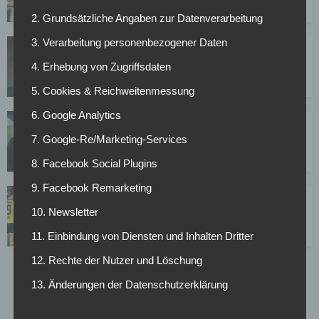
15.03.2026
2. Grundsätzliche Angaben zur Datenverarbeitung
3. Verarbeitung personenbezogener Daten
Offiziell: BVB holt neuen Sportdirektor – Ralf
Kellermann übernimmt
4. Erhebung von Zugriffsdaten
12.03.2026
5. Cookies & Reichweitenmessung
6. Google Analytics
Mega-Wechsel in der FBL: Zieht es Kellermann zu
den Bayern und Rech zum FC Chelsea?
7. Google-Re/Marketing-Services
26.02.2026
8. Facebook Social Plugins
9. Facebook Remarketing
Knieverletzung im Training: BVB-Frauen „vorerst“
ohne Stammspielerin
10. Newsletter
12.02.2026
11. Einbindung von Diensten und Inhalten Dritter
12. Rechte der Nutzer und Löschung
1
2
3
…
13
13. Änderungen der Datenschutzerklärung
Page 1 of 13