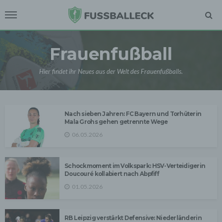
Frauenfußball
Hier findet ihr Neues aus der Welt des Frauenfußballs.
Nach sieben Jahren: FC Bayern und Torhüterin
Mala Grohs gehen getrennte Wege
06.05.2026
Schockmoment im Volkspark: HSV-Verteidigerin
Doucouré kollabiert nach Abpfiff
01.05.2026
RB Leipzig verstärkt Defensive: Niederländerin