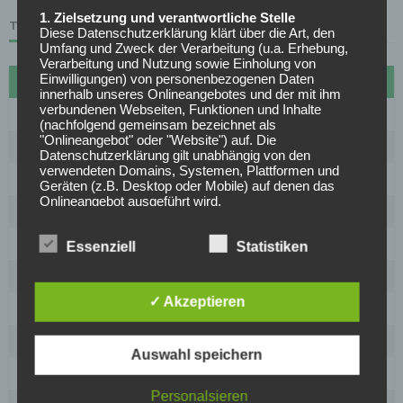
1. Zielsetzung und verantwortliche Stelle
TABELLE
Diese Datenschutzerklärung klärt über die Art, den
Umfang und Zweck der Verarbeitung (u.a. Erhebung,
Verarbeitung und Nutzung sowie Einholung von
Einwilligungen) von personenbezogenen Daten
#
Name
Sp
Diff
Pkt
innerhalb unseres Onlineangebotes und der mit ihm
verbundenen Webseiten, Funktionen und Inhalte
1
FC Bayern München
27
72
70
(nachfolgend gemeinsam bezeichnet als
"Onlineangebot" oder "Website") auf. Die
2
Borussia Dortmund
27
30
61
Datenschutzerklärung gilt unabhängig von den
verwendeten Domains, Systemen, Plattformen und
3
VfB Stuttgart
27
20
53
Geräten (z.B. Desktop oder Mobile) auf denen das
Onlineangebot ausgeführt wird.
4
RB Leipzig
27
18
50
Anbieter des Onlineangebotes und die
5
1899 Hoffenheim
27
15
50
datenschutzrechtlich verantwortliche Stelle ist
Essenziell
Statistiken
[company_name], Inhaber: [company_owner],
6
Bayer Leverkusen
27
16
46
[adress_street], [adress_zip_location] (nachfolgend
bezeichnet als "AnbieterIn", "wir" oder "uns"). Für die
✓ Akzeptieren
Kontaktmöglichkeiten verweisen wir auf unser
7
Eintracht Frankfurt
27
-1
38
Impressum
8
SC Freiburg
27
-5
37
Der Begriff "Nutzer" umfasst alle Kunden und Besucher
Auswahl speichern
unseres Onlineangebotes. Die verwendeten
9
1. FC Union Berlin
27
-15
31
Begrifflichkeiten, wie z.B. "Nutzer" sind
Personalsieren
geschlechtsneutral zu verstehen.