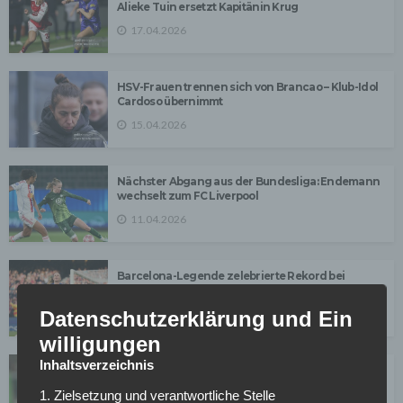
Alieke Tuin ersetzt Kapitänin Krug
17.04.2026
HSV-Frauen trennen sich von Brancao – Klub-Idol
Cardoso übernimmt
15.04.2026
Nächster Abgang aus der Bundesliga: Endemann
wechselt zum FC Liverpool
11.04.2026
Barcelona-Legende zelebrierte Rekord bei
Kantersieg gegen Real Madrid
Datenschutzerklärung und Ein
03.04.2026
willigungen
Inhaltsverzeichnis
VfL Wolfsburg: Wechselt Alexandra Popp zu
Borussia Dortmund?
1. Zielsetzung und verantwortliche Stelle