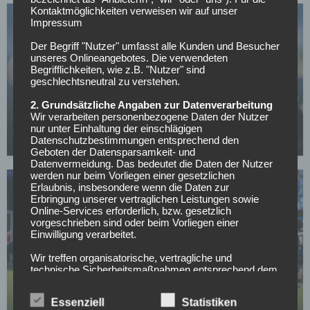
Kontaktmöglichkeiten verweisen wir auf unser
Impressum
Der Begriff "Nutzer" umfasst alle Kunden und Besucher
unseres Onlineangebotes. Die verwendeten
Begrifflichkeiten, wie z.B. "Nutzer" sind
geschlechtsneutral zu verstehen.
2. BUNDESLIGA
2. Grundsätzliche Angaben zur Datenverarbeitung
Wir verarbeiten personenbezogene Daten der Nutzer
Verliert Nürnberg das nächste Top-Talent?
nur unter Einhaltung der einschlägigen
Datenschutzbestimmungen entsprechend den
01.05.2026
Geboten der Datensparsamkeit- und
Datenvermeidung. Das bedeutet die Daten der Nutzer
werden nur beim Vorliegen einer gesetzlichen
Erlaubnis, insbesondere wenn die Daten zur
Erbringung unserer vertraglichen Leistungen sowie
Online-Services erforderlich, bzw. gesetzlich
vorgeschrieben sind oder beim Vorliegen einer
Einwilligung verarbeitet.
2. BUNDESLIGA
Wir treffen organisatorische, vertragliche und
technische Sicherheitsmaßnahmen entsprechend dem
Ab- und Aufstiegskampf-Entscheidungen in der 2.
Stand der Technik, um sicher zu stellen, dass die
Bundesliga
Vorschriften der Datenschutzgesetze eingehalten
Essenziell
Statistiken
werden und um damit die durch uns verarbeiteten
01.05.2026