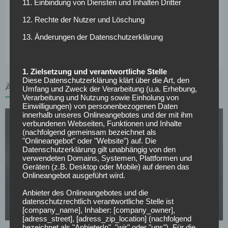
11. Einbindung von Diensten und Inhalten Dritter
überlegt, was ich machen könnte…“. Der 27-Jährige fügt
hinzu: „Ich werde versuchen, die Emotion herbeizuführen.
12. Rechte der Nutzer und Löschung
Das hat auch etwas mit Eigenmotivation zu tun. Man muss
13. Änderungen der Datenschutzerklärung
sich quasi mental in etwas hineinversetzen.“
1. Zielsetzung und verantwortliche Stelle
Diese Datenschutzerklärung klärt über die Art, den
ÄHNLICHE ARTIKEL
Umfang und Zweck der Verarbeitung (u.a. Erhebung,
Verarbeitung und Nutzung sowie Einholung von
Einwilligungen) von personenbezogenen Daten
innerhalb unseres Onlineangebotes und der mit ihm
verbundenen Webseiten, Funktionen und Inhalte
(nachfolgend gemeinsam bezeichnet als
"Onlineangebot" oder "Website") auf. Die
Datenschutzerklärung gilt unabhängig von den
verwendeten Domains, Systemen, Plattformen und
Geräten (z.B. Desktop oder Mobile) auf denen das
Onlineangebot ausgeführt wird.
2. BUNDESLIGA
Anbieter des Onlineangebotes und die
Ein Ex-Barça-Talent für den Club
datenschutzrechtlich verantwortliche Stelle ist
[company_name], Inhaber: [company_owner],
23.07.2026
[adress_street], [adress_zip_location] (nachfolgend
bezeichnet als "AnbieterIn", "wir" oder "uns"). Für die