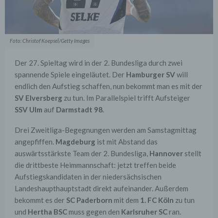
Foto: Christof Koepsel/Getty Images
Der 27. Spieltag wird in der 2. Bundesliga durch zwei
spannende Spiele eingeläutet. Der
Hamburger SV
will
endlich den Aufstieg schaffen, nun bekommt man es mit der
SV Elversberg
zu tun. Im Parallelspiel trifft Aufsteiger
SSV Ulm
auf
Darmstadt 98
.
Drei Zweitliga-Begegnungen werden am Samstagmittag
angepfiffen.
Magdeburg
ist mit Abstand das
auswärtsstärkste Team der 2. Bundesliga,
Hannover
stellt
die drittbeste Heimmannschaft: jetzt treffen beide
Aufstiegskandidaten in der niedersächsischen
Landeshaupthauptstadt direkt aufeinander. Außerdem
bekommt es der
SC Paderborn
mit dem
1. FC Köln
zu tun
und
Hertha BSC
muss gegen den
Karlsruher SC
ran.