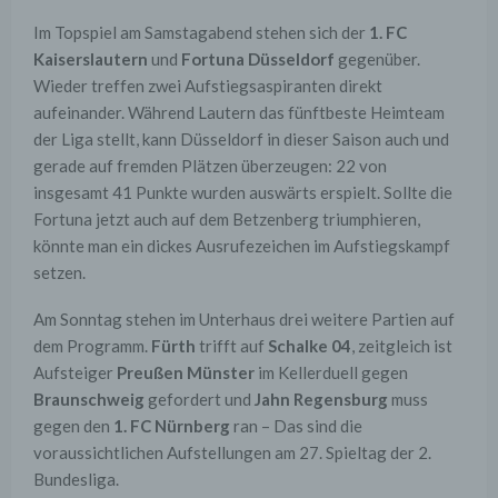
Im Topspiel am Samstagabend stehen sich der
1. FC
Kaiserslautern
und
Fortuna Düsseldorf
gegenüber.
Wieder treffen zwei Aufstiegsaspiranten direkt
aufeinander. Während Lautern das fünftbeste Heimteam
der Liga stellt, kann Düsseldorf in dieser Saison auch und
gerade auf fremden Plätzen überzeugen: 22 von
insgesamt 41 Punkte wurden auswärts erspielt. Sollte die
Fortuna jetzt auch auf dem Betzenberg triumphieren,
könnte man ein dickes Ausrufezeichen im Aufstiegskampf
setzen.
Am Sonntag stehen im Unterhaus drei weitere Partien auf
dem Programm.
Fürth
trifft auf
Schalke
04
, zeitgleich ist
Aufsteiger
Preußen Münster
im Kellerduell gegen
Braunschweig
gefordert und
Jahn Regensburg
muss
gegen den
1. FC Nürnberg
ran – Das sind die
voraussichtlichen Aufstellungen am 27. Spieltag der 2.
Bundesliga.