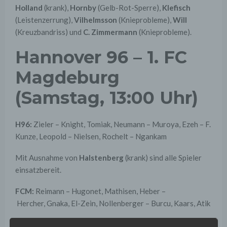
Holland
(krank),
Hornby
(Gelb-Rot-Sperre),
Klefisch
(Leistenzerrung),
Vilhelmsson
(Knieprobleme),
Will
(Kreuzbandriss) und
C. Zimmermann
(Knieprobleme).
Hannover 96 – 1. FC
Magdeburg
(Samstag, 13:00 Uhr)
H96:
Zieler – Knight, Tomiak, Neumann – Muroya, Ezeh – F.
Kunze, Leopold – Nielsen, Rochelt – Ngankam
Mit Ausnahme von
Halstenberg
(krank) sind alle Spieler
einsatzbereit.
FCM:
Reimann – Hugonet, Mathisen, Heber –
Hercher, Gnaka, El-Zein, Nollenberger – Burcu, Kaars, Atik
Es fehlen
Bockhorn
und
Kuhinja
(beide Reha nach