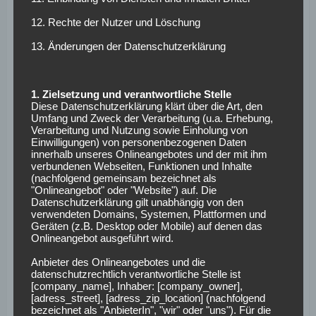
Ausfälle:
Christensen
(Aufbautraining nach
12. Rechte der Nutzer und Löschung
Kreuzbandriss),
Downs
(Hand-OP),
Gazibegovic
13. Änderungen der Datenschutzerklärung
(Syndesmoseriss),
Heintz
(Muskelverletzung),
Kilian
(Reha
nach Kreuzbandriss),
Ljubicic
(5. Gelbe Karte) und
Maina
(Sprunggelenkverletzung).
1. Zielsetzung und verantwortliche Stelle
Diese Datenschutzerklärung klärt über die Art, den
Hertha BSC –
Umfang und Zweck der Verarbeitung (u.a. Erhebung,
Verarbeitung und Nutzung sowie Einholung von
Karlsruher SC
Einwilligungen) von personenbezogenen Daten
innerhalb unseres Onlineangebotes und der mit ihm
verbundenen Webseiten, Funktionen und Inhalte
(Samstag, 13:00 Uhr)
(nachfolgend gemeinsam bezeichnet als
"Onlineangebot" oder "Website") auf. Die
Datenschutzerklärung gilt unabhängig von den
BSC:
Ernst – Gechter, Leistner, M. Dardai –
verwendeten Domains, Systemen, Plattformen und
Geräten (z.B. Desktop oder Mobile) auf denen das
Kenny, Klemens, Zeefuik – Cuisance, Maza –
Onlineangebot ausgeführt wird.
Reese, Scherhant
Anbieter des Onlineangebotes und die
datenschutzrechtlich verantwortliche Stelle ist
Brooks
(Sprunggelenkverletzung),
P. Dardai
(Infekt),
[company_name], Inhaber: [company_owner],
Dudziak
(Hüftgelenk-OP) und
Hussein
[adress_street], [adress_zip_location] (nachfolgend
(Sprunggelenkverletzung) sind nicht einsatzbereit.
bezeichnet als "AnbieterIn", "wir" oder "uns"). Für die