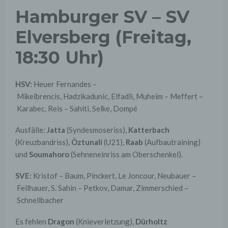
Hamburger SV – SV
Elversberg (Freitag,
18:30 Uhr)
HSV:
Heuer Fernandes –
Mikelbrencis, Hadzikadunic, Elfadli, Muheim – Meffert –
Karabec, Reis – Sahiti, Selke, Dompé
Ausfälle:
Jatta
(Syndesmoseriss),
Katterbach
(Kreuzbandriss),
Öztunali
(U21),
Raab
(Aufbautraining)
und
Soumahoro
(Sehneneinriss am Oberschenkel).
SVE:
Kristof – Baum, Pinckert, Le Joncour, Neubauer –
Fellhauer, S. Sahin – Petkov, Damar, Zimmerschied –
Schnellbacher
Es fehlen
Dragon
(Knieverletzung),
Dürholtz