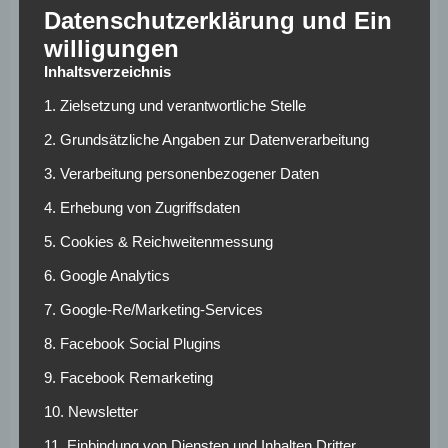
Datenschutzerklärung und Ein
Kreuzbandriss) sowie
L. Musonda
(Muskelverletzung).
willigungen
SC Paderborn 07 – 1.
Inhaltsverzeichnis
FC Köln (Samstag,
1. Zielsetzung und verantwortliche Stelle
13:00 Uhr)
2. Grundsätzliche Angaben zur Datenverarbeitung
3. Verarbeitung personenbezogener Daten
SCP:
Riemann – M. Hoffmeier, Götze, Scheller –
4. Erhebung von Zugriffsdaten
Castaneda, Ens – Obermair, Zehnter – Mehlem –
5. Cookies & Reichweitenmessung
Bilbija, Ansah
6. Google Analytics
Brackelmann
(Muskelverletzung im Oberschenkel),
Curda
7. Google-Re/Marketing-Services
(5. Gelbe Karte),
Engelns
(Knieprobleme) und
Platte
(Bandscheibenprobleme) sind nicht einsatzbereit.
8. Facebook Social Plugins
9. Facebook Remarketing
KOE:
Schwäbe – Schmied, Telle, Hübers, Finkgräfe –
Huseinbasic, Martel – Lemperle, Waldschmidt, Kainz –
10. Newsletter
Rondic
11. Einbindung von Diensten und Inhalten Dritter