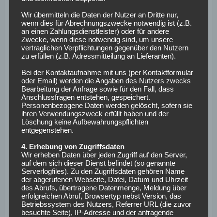
Meyerhöfer, Dietz, Consbruch, John – Klaus, Hrgota –
Futkeu
Wir übermitteln die Daten der Nutzer an Dritte nur,
wenn dies für Abrechnungszwecke notwendig ist (z.B.
an einen Zahlungsdienstleister) oder für andere
Es fehlen
Bansé
(Innenbandverletzung),
Calhanoglu
Zwecke, wenn diese notwendig sind, um unsere
(Reha-Training) und
Green
(muskuläre Probleme).
vertraglichen Verpflichtungen gegenüber den Nutzern
zu erfüllen (z.B. Adressmitteilung an Lieferanten).
S04:
Karius – Bulut, Schallenberg, Sanchez, Murkin –
Bei der Kontaktaufnahme mit uns (per Kontaktformular
Bachmann, Seguin – Aydin, Karaman, Antwi-Adjei – Ba
oder Email) werden die Angaben des Nutzers zwecks
Bearbeitung der Anfrage sowie für den Fall, dass
Anschlussfragen entstehen, gespeichert.
Hamache
(Achillessehnenverletzung),
E. Höjlund
Personenbezogene Daten werden gelöscht, sofern sie
(Trainingsrückstand),
M. Kaminski
(5. Gelbe Karte) und
ihren Verwendungszweck erfüllt haben und der
Sylla
(Trainingsrückstand) sind nicht einsatzbereit.
Löschung keine Aufbewahrungspflichten
entgegenstehen.
Preußen Münster –
4. Erhebung von Zugriffsdaten
Wir erheben Daten über jeden Zugriff auf den Server,
Eintracht
auf dem sich dieser Dienst befindet (so genannte
Serverlogfiles). Zu den Zugriffsdaten gehören Name
Braunschweig
der abgerufenen Webseite, Datei, Datum und Uhrzeit
des Abrufs, übertragene Datenmenge, Meldung über
erfolgreichen Abruf, Browsertyp nebst Version, das
(Sonntag, 13:30 Uhr)
Betriebssystem des Nutzers, Referrer URL (die zuvor
besuchte Seite), IP-Adresse und der anfragende