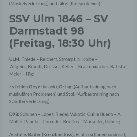
(Muskelverletzung) und
Jäkel
(Knieprobleme).
SSV Ulm 1846 – SV
Darmstadt 98
(Freitag, 18:30 Uhr)
ULM:
Thiede – Reichert, Strompf, N. Kolbe –
Allgeier, Brandt, Dressel, Keller – Krattenmacher, Batista
Meier – Higl
Es fehlen
Geyer
(krank),
Ortag
((Aufbautraining nach
muskulären Problemen) und
Stoll
(Aufbautraining nach
Schulterverletzung).
D98:
Schuhen – Lopez, Riedel, Vukotic, Guille Bueno – A.
Müller, Papela – Corredor, Boetius – Marseiler, Lidberg
Ausfälle:
Bader
(Kreuzbandriss),
El Idrissi
(Innenbandriss),