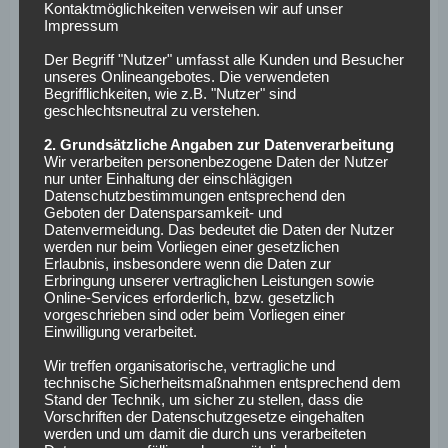
Kontaktmöglichkeiten verweisen wir auf unser
Impressum
KSC:
Weiß – Kobald, M. Franke, Beifus – S. Jung, Herold –
Burnic, Rapp, Wanitzek – Kaufmann, Schleusener
Der Begriff "Nutzer" umfasst alle Kunden und Besucher
unseres Onlineangebotes. Die verwendeten
Begrifflichkeiten, wie z.B. "Nutzer" sind
Hunziker
(Aufbautraining) und
Sihlaroglu
(Reha nach
geschlechtsneutral zu verstehen.
Kreuzbandriss) stehen nicht zur Verfügung.
2. Grundsätzliche Angaben zur Datenverarbeitung
1. FC Kaiserslautern –
Wir verarbeiten personenbezogene Daten der Nutzer
nur unter Einhaltung der einschlägigen
Datenschutzbestimmungen entsprechend den
Fortuna Düsseldorf
Geboten der Datensparsamkeit- und
Datenvermeidung. Das bedeutet die Daten der Nutzer
(Samstag, 20:30 Uhr)
werden nur beim Vorliegen einer gesetzlichen
Erlaubnis, insbesondere wenn die Daten zur
Erbringung unserer vertraglichen Leistungen sowie
Online-Services erforderlich, bzw. gesetzlich
FCK:
Simoni – Elvedi, Sirch, M. Bauer – J.
vorgeschrieben sind oder beim Vorliegen einer
Zimmer, Breithaupt, Kleinhansl – Ritter, Kaloc –
Einwilligung verarbeitet.
Ache, Hanslik
Wir treffen organisatorische, vertragliche und
technische Sicherheitsmaßnahmen entsprechend dem
Krahl
(Innenbandanriss im Knie) und
Zuck
(Kreuzbandriss)
Stand der Technik, um sicher zu stellen, dass die
Vorschriften der Datenschutzgesetze eingehalten
stehen nicht zur Verfügung.
werden und um damit die durch uns verarbeiteten