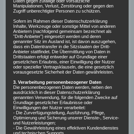
Daten gegen zufällige oder vorsätzliche
DUE:
Kastenmeier – Oberdorf, Siebert, Heyer – M.
Manipulationen, Verlust, Zerstörung oder gegen den
Zimmermann – Appelkamp, Gavory – Johannesson, van
Zugriff unberechtigter Personen zu schützen.
Brederode – Niemiec, Kownacki
Sofern im Rahmen dieser Datenschutzerklärung
Inhalte, Werkzeuge oder sonstige Mittel von anderen
Ausfälle:
Affo
(muskuläre Probleme),
Haag
(muskuläre
Anbietern (nachfolgend gemeinsam bezeichnet als
"Dritt-Anbieter") eingesetzt werden und deren
Probleme),
Iyoha
(muskuläre Probleme),
Jastrzembski
genannter Sitz im Ausland ist, ist davon auszugehen,
(Aufbautraining),
Kwarteng
(Knöchelverletzung),
dass ein Datentransfer in die Sitzstaaten der Dritt-
Anbieter stattfindet. Die Übermittlung von Daten in
Kwasigroch
(Aufbautraining),
Lunddal
(muskuläre
Drittstaaten erfolgt entweder auf Grundlage einer
Probleme),
Pejcinovic
(Fußverletzung),
Rossmann
gesetzlichen Erlaubnis, einer Einwilligung der Nutzer
(muskuläre Probleme),
Sobottka
(muskuläre Probleme) und
oder spezieller Vertragsklauseln, die eine gesetzlich
vorausgesetzte Sicherheit der Daten gewährleisten.
Vermeij
(Innenbandriss).
3. Verarbeitung personenbezogener Daten
SpVgg Greuther
Die personenbezogenen Daten werden, neben den
ausdrücklich in dieser Datenschutzerklärung
Fürth – FC Schalke 04
genannten Verwendung, für die folgenden Zwecke auf
Grundlage gesetzlicher Erlaubnisse oder
Einwilligungen der Nutzer verarbeitet:
(Sonntag, 13:30 Uhr)
- Die Zurverfügungstellung, Ausführung, Pflege,
Optimierung und Sicherung unserer Dienste-, Service-
und Nutzerleistungen;
- Die Gewährleistung eines effektiven Kundendienstes
SGF:
Noll – Loosli, Quarshie, Itter –
und technischen Supports.