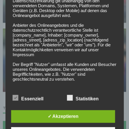
Datenschutzerklärung gilt unabhängig von den
Offiziell: Schalke verlängert langfristig mit
verwendeten Domains, Systemen, Plattformen und
Vereinslegende
Geräten (z.B. Desktop oder Mobile) auf denen das
Onlineangebot ausgeführt wird.
07.05.2026
Anbieter des Onlineangebotes und die
datenschutzrechtlich verantwortliche Stelle ist
[company_name], Inhaber: [company_owner],
[adress_street], [adress_zip_location] (nachfolgend
bezeichnet als "AnbieterIn", "wir" oder "uns"). Für die
Kontaktmöglichkeiten verweisen wir auf unser
Impressum
FC SCHALKE 04
Der Begriff "Nutzer" umfasst alle Kunden und Besucher
unseres Onlineangebotes. Die verwendeten
Kaan Ayhan vor Schalke-Rückkehr? Erste
Begrifflichkeiten, wie z.B. "Nutzer" sind
Gespräche sollen laufen
geschlechtsneutral zu verstehen.
06.05.2026
2. Grundsätzliche Angaben zur Datenverarbeitung
Wir verarbeiten personenbezogene Daten der Nutzer
nur unter Einhaltung der einschlägigen
Essenziell
Statistiken
Datenschutzbestimmungen entsprechend den
TABELLE
Geboten der Datensparsamkeit- und
Datenvermeidung. Das bedeutet die Daten der Nutzer
✓ Akzeptieren
werden nur beim Vorliegen einer gesetzlichen
Erlaubnis, insbesondere wenn die Daten zur
#
Name
Sp
Diff
Pkt
Erbringung unserer vertraglichen Leistungen sowie