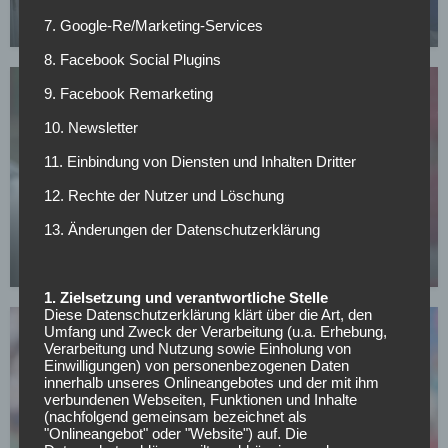
7. Google-Re/Marketing-Services
14.07.2026
8. Facebook Social Plugins
9. Facebook Remarketing
10. Newsletter
11. Einbindung von Diensten und Inhalten Dritter
SONSTIGES
12. Rechte der Nutzer und Löschung
All or Nothing: Hearts & Schwolow greifen nach
13. Änderungen der Datenschutzerklärung
der Krone
15.05.2026
1. Zielsetzung und verantwortliche Stelle
Diese Datenschutzerklärung klärt über die Art, den
Umfang und Zweck der Verarbeitung (u.a. Erhebung,
Verarbeitung und Nutzung sowie Einholung von
Einwilligungen) von personenbezogenen Daten
innerhalb unseres Onlineangebotes und der mit ihm
verbundenen Webseiten, Funktionen und Inhalte
(nachfolgend gemeinsam bezeichnet als
FC SCHALKE 04
"Onlineangebot" oder "Website") auf. Die