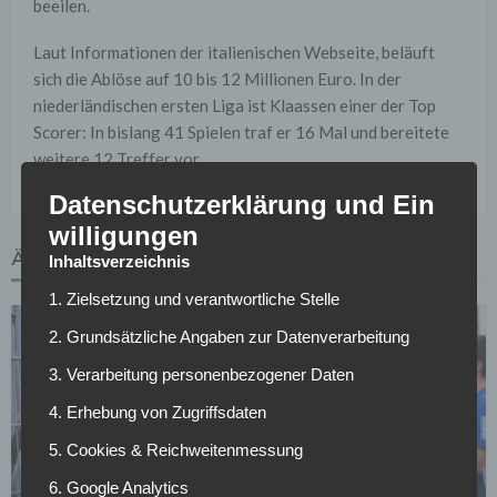
beeilen.
Laut Informationen der italienischen Webseite, beläuft
sich die Ablöse auf 10 bis 12 Millionen Euro. In der
niederländischen ersten Liga ist Klaassen einer der Top
Scorer: In bislang 41 Spielen traf er 16 Mal und bereitete
weitere 12 Treffer vor.
Datenschutzerklärung und Ein
willigungen
ÄHNLICHE ARTIKEL
Inhaltsverzeichnis
1. Zielsetzung und verantwortliche Stelle
2. Grundsätzliche Angaben zur Datenverarbeitung
3. Verarbeitung personenbezogener Daten
4. Erhebung von Zugriffsdaten
5. Cookies & Reichweitenmessung
FC SCHALKE 04
6. Google Analytics
Schalke verleiht Torwart nach Norwegen