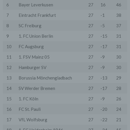
gesetzlichen Erlaubnis, einer Einwilligung der Nutzer
6
Bayer Leverkusen
27
16
46
oder spezieller Vertragsklauseln, die eine gesetzlich
vorausgesetzte Sicherheit der Daten gewährleisten.
7
Eintracht Frankfurt
27
-1
38
3. Verarbeitung personenbezogener Daten
8
SC Freiburg
27
-5
37
Die personenbezogenen Daten werden, neben den
ausdrücklich in dieser Datenschutzerklärung
9
1. FC Union Berlin
27
-15
31
genannten Verwendung, für die folgenden Zwecke auf
Grundlage gesetzlicher Erlaubnisse oder
10
FC Augsburg
27
-17
31
Einwilligungen der Nutzer verarbeitet:
- Die Zurverfügungstellung, Ausführung, Pflege,
11
1. FSV Mainz 05
27
-9
30
Optimierung und Sicherung unserer Dienste-, Service-
und Nutzerleistungen;
12
Hamburger SV
27
-9
30
- Die Gewährleistung eines effektiven Kundendienstes
und technischen Supports.
13
Borussia Mönchengladbach
27
-13
29
Wir übermitteln die Daten der Nutzer an Dritte nur,
wenn dies für Abrechnungszwecke notwendig ist (z.B.
14
SV Werder Bremen
27
-17
28
an einen Zahlungsdienstleister) oder für andere
Zwecke, wenn diese notwendig sind, um unsere
15
1. FC Köln
27
-9
26
vertraglichen Verpflichtungen gegenüber den Nutzern
zu erfüllen (z.B. Adressmitteilung an Lieferanten).
16
FC St. Pauli
27
-20
24
Bei der Kontaktaufnahme mit uns (per Kontaktformular
17
VfL Wolfsburg
27
-22
21
oder Email) werden die Angaben des Nutzers zwecks
Bearbeitung der Anfrage sowie für den Fall, dass