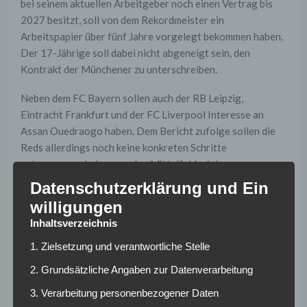
bei seinem aktuellen Arbeitgeber noch einen Vertrag bis
2027 besitzt, soll von dem Rekordmeister ein
Arbeitspapier über fünf Jahre vorgelegt bekommen haben.
Der 17-Jährige soll dabei nicht abgeneigt sein, den
Kontrakt der Münchener zu unterschreiben.
Neben dem FC Bayern sollen auch der RB Leipzig,
Eintracht Frankfurt und der FC Liverpool Interesse an
Assan Ouedraogo haben. Dem Bericht zufolge sollen die
Reds allerdings noch keine konkreten Schritte
unternommen haben, um den Mittelfeldspieler zu
verpflichten. Der Sportjournalist Ekrem Konur bringt des
Datenschutzerklärung und Ein
Weiteren auch noch Manchester City, Real Madrid und den
willigungen
AC Mailand als mögliche Interessenten für den 17-
Inhaltsverzeichnis
Jährigen ins Spiel.
1. Zielsetzung und verantwortliche Stelle
Weitere News und Transfergerüchte rund um den
2. Grundsätzliche Angaben zur Datenverarbeitung
deutschen Fußball findest du hier >>
3. Verarbeitung personenbezogener Daten