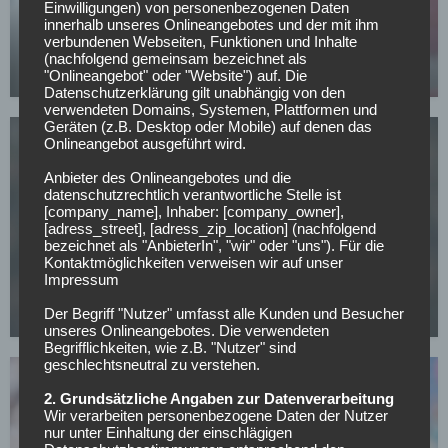
Einwilligungen) von personenbezogenen Daten
innerhalb unseres Onlineangebotes und der mit ihm
All or Nothing: Hearts & Schwolow greifen nach
verbundenen Webseiten, Funktionen und Inhalte
der Krone
(nachfolgend gemeinsam bezeichnet als
"Onlineangebot" oder "Website") auf. Die
15.05.2026
Datenschutzerklärung gilt unabhängig von den
verwendeten Domains, Systemen, Plattformen und
Geräten (z.B. Desktop oder Mobile) auf denen das
Onlineangebot ausgeführt wird.
Anbieter des Onlineangebotes und die
datenschutzrechtlich verantwortliche Stelle ist
[company_name], Inhaber: [company_owner],
[adress_street], [adress_zip_location] (nachfolgend
FC BAYERN MÜNCHEN
bezeichnet als "AnbieterIn", "wir" oder "uns"). Für die
Kontaktmöglichkeiten verweisen wir auf unser
CL-Sieg und dann weg? PSG-Star im Visier von
Impressum
europäischen Topklubs
Der Begriff "Nutzer" umfasst alle Kunden und Besucher
08.05.2026
unseres Onlineangebotes. Die verwendeten
Begrifflichkeiten, wie z.B. "Nutzer" sind
geschlechtsneutral zu verstehen.
2. Grundsätzliche Angaben zur Datenverarbeitung
Wir verarbeiten personenbezogene Daten der Nutzer
nur unter Einhaltung der einschlägigen