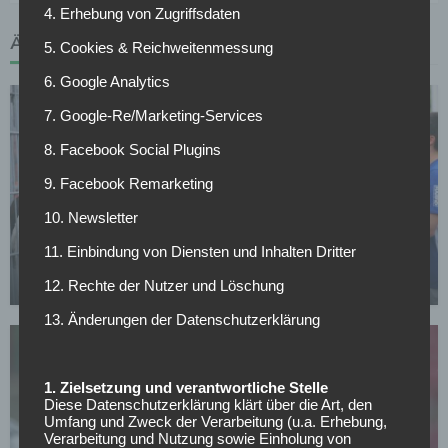
4. Erhebung von Zugriffsdaten
ÄHNLICHE ARTIKEL
5. Cookies & Reichweitenmessung
6. Google Analytics
7. Google-Re/Marketing-Services
8. Facebook Social Plugins
9. Facebook Remarketing
10. Newsletter
FC SCHALKE 04
11. Einbindung von Diensten und Inhalten Dritter
Schalke verleiht Torwart nach Norwegen
12. Rechte der Nutzer und Löschung
14.07.2026
13. Änderungen der Datenschutzerklärung
1. Zielsetzung und verantwortliche Stelle
Diese Datenschutzerklärung klärt über die Art, den
Umfang und Zweck der Verarbeitung (u.a. Erhebung,
Verarbeitung und Nutzung sowie Einholung von
SONSTIGES