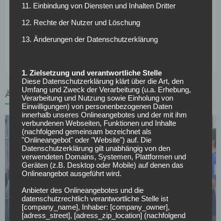
genannten Vereine intensivieren. Grundsätzlich ist aber
11. Einbindung von Diensten und Inhalten Dritter
davon auszugehen, dass Hertha den pfeilfschnellen
12. Rechte der Nutzer und Löschung
Flügelspieler im Verein halten möchte. Im Normalfall
dürfte sich in der neuen Saison auch seine Spielzeit in
13. Änderungen der Datenschutzerklärung
Berlin deutlich steigern.
1. Zielsetzung und verantwortliche Stelle
Diese Datenschutzerklärung klärt über die Art, den
Umfang und Zweck der Verarbeitung (u.a. Erhebung,
ÄHNLICHE ARTIKEL
Verarbeitung und Nutzung sowie Einholung von
Einwilligungen) von personenbezogenen Daten
innerhalb unseres Onlineangebotes und der mit ihm
verbundenen Webseiten, Funktionen und Inhalte
(nachfolgend gemeinsam bezeichnet als
"Onlineangebot" oder "Website") auf. Die
Datenschutzerklärung gilt unabhängig von den
verwendeten Domains, Systemen, Plattformen und
Geräten (z.B. Desktop oder Mobile) auf denen das
Onlineangebot ausgeführt wird.
FC SCHALKE 04
Anbieter des Onlineangebotes und die
Schalke verleiht Torwart nach Norwegen
datenschutzrechtlich verantwortliche Stelle ist
[company_name], Inhaber: [company_owner],
14.07.2026
[adress_street], [adress_zip_location] (nachfolgend