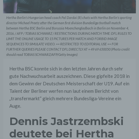
Hertha Berlin's Hungarian head coach Pal Dardai (R) chats with Hertha Berlin's sporting
director Michael Preetz after the German first division Bundesliga football match
between Hertha BSC Berlin and Borussia Moenchengladbach in Berlin on November 4,
2016. / AFP / TOBIAS SCHWARZ / RESTRICTIONS: DURING MATCH TIME: DFL RULES TO
LIMIT THE ONLINE USAGE TO 15 PICTURES PER MATCH AND FORBID IMAGE
SEQUENCES TO SIMULATE VIDEO. == RESTRICTED TO EDITORIAL USE == FOR
FURTHER QUERIES PLEASE CONTACT DFL DIRECTLY AT + 49 69 650050 (Photo credit
should read TOBIAS SCHWARZ/AFP/Getty Images)
Hertha BSC konnte sich in den letzten Jahren durch sehr
gute Nachwuchsarbeit auszeichnen. Diese gipfelte 2018 in
dem Gewinn der Deutschen Meisterschaft der U19. Auf ein
Talent der Berliner werfen nun laut einem Bericht von
„transfermarkt“ gleich mehrere Bundesliga-Vereine ein
Auge.
Dennis Jastrzembski
deutete bei Hertha