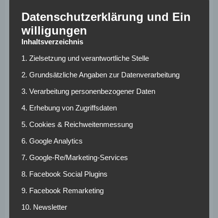
fünf weitere Treffer vor.
Datenschutzerklärung und Ein
willigungen
Schalke, Mainz und
Inhaltsverzeichnis
Düsseldorf an
1. Zielsetzung und verantwortliche Stelle
Jastrzembski
2. Grundsätzliche Angaben zur Datenverarbeitung
interessiert
3. Verarbeitung personenbezogener Daten
4. Erhebung von Zugriffsdaten
Diese guten Leistungen sind auch anderen Vereinen nicht
5. Cookies & Reichweitenmessung
verborgen geblieben. Laut dem Bericht von
6. Google Analytics
„transfermarkt“ zeigen der FC Schalke 04, der FSV Mainz
05 und Fortuna Düsseldorf Interesse an dem 19-Jährigen.
7. Google-Re/Marketing-Services
Dieser hat aktuell in Berlin noch einen Vertrag bis 2020.
8. Facebook Social Plugins
Sein aktueller Marktwert beträgt 800.000 Euro.
9. Facebook Remarketing
Sollte Jastrzembski eine Vertragsverlängerung bei Hertha
10. Newsletter
BSC ablehnen, könnten sich die Bemühungen der