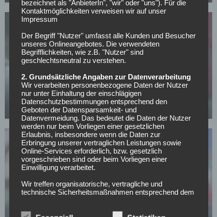
bezeichnet als "AnbieterIn", "wir" oder "uns"). Für die
Kontaktmöglichkeiten verweisen wir auf unser
Impressum
Der Begriff "Nutzer" umfasst alle Kunden und Besucher
unseres Onlineangebotes. Die verwendeten
Begrifflichkeiten, wie z.B. "Nutzer" sind
geschlechtsneutral zu verstehen.
SONSTIGES
2. Grundsätzliche Angaben zur Datenverarbeitung
All or Nothing: Hearts & Schwolow greifen nach
Wir verarbeiten personenbezogene Daten der Nutzer
nur unter Einhaltung der einschlägigen
der Krone
Datenschutzbestimmungen entsprechend den
15.05.2026
Geboten der Datensparsamkeit- und
Datenvermeidung. Das bedeutet die Daten der Nutzer
werden nur beim Vorliegen einer gesetzlichen
Erlaubnis, insbesondere wenn die Daten zur
Erbringung unserer vertraglichen Leistungen sowie
Online-Services erforderlich, bzw. gesetzlich
vorgeschrieben sind oder beim Vorliegen einer
Einwilligung verarbeitet.
Wir treffen organisatorische, vertragliche und
FC SCHALKE 04
technische Sicherheitsmaßnahmen entsprechend dem
Offiziell: Schalke verlängert langfristig mit
Stand der Technik, um sicher zu stellen, dass die
Vorschriften der Datenschutzgesetze eingehalten
Vereinslegende
werden und um damit die durch uns verarbeiteten