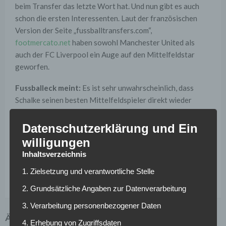
beim Transfer das letzte Wort hat. Und nun gibt es auch
schon die ersten Interessenten. Laut der französischen
Version der Seite „fussballtransfers.com“,
footmercato.net
haben sowohl Manchester United als
auch der FC Liverpool ein Auge auf den Mittelfeldstar
geworfen.
Fussballeck meint:
Es ist sehr unwahrscheinlich, dass
Schalke seinen besten Mittelfeldspieler direkt wieder
verkauft. 35 Millionen für diesen Eckpfeiler sind auch ein
bisschen wenig. Manager Christian Heidel hat für Leroy
Datenschutzerklärung und Ein
Sané knapp 50 Millionen Euro rausverhandelt. In dieser
willigungen
Region müsste dann auch die Ablöse für Bentaleb liegen,
Inhaltsverzeichnis
sodass die Königsblauen über einen Abschied des
1. Zielsetzung und verantwortliche Stelle
algerischen Nationalspielers überhaupt erst nachdenken.
2. Grundsätzliche Angaben zur Datenverarbeitung
3. Verarbeitung personenbezogener Daten
ÄHNLICHE ARTIKEL
4. Erhebung von Zugriffsdaten