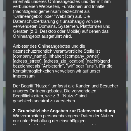
innerhalb unseres Onlineangebotes und der mit ihm
15.05.2026
verbundenen Webseiten, Funktionen und Inhalte
(nachfolgend gemeinsam bezeichnet als
"Onlineangebot" oder "Website") auf. Die
Datenschutzerklärung gilt unabhängig von den
verwendeten Domains, Systemen, Plattformen und
Geräten (z.B. Desktop oder Mobile) auf denen das
Onlineangebot ausgeführt wird.
Anbieter des Onlineangebotes und die
datenschutzrechtlich verantwortliche Stelle ist
FC SCHALKE 04
[company_name], Inhaber: [company_owner],
Offiziell: Schalke verlängert langfristig mit
[adress_street], [adress_zip_location] (nachfolgend
bezeichnet als "AnbieterIn", "wir" oder "uns"). Für die
Vereinslegende
Kontaktmöglichkeiten verweisen wir auf unser
Impressum
07.05.2026
Der Begriff "Nutzer" umfasst alle Kunden und Besucher
unseres Onlineangebotes. Die verwendeten
Begrifflichkeiten, wie z.B. "Nutzer" sind
geschlechtsneutral zu verstehen.
2. Grundsätzliche Angaben zur Datenverarbeitung
Wir verarbeiten personenbezogene Daten der Nutzer
nur unter Einhaltung der einschlägigen
FC SCHALKE 04
Datenschutzbestimmungen entsprechend den
Geboten der Datensparsamkeit- und