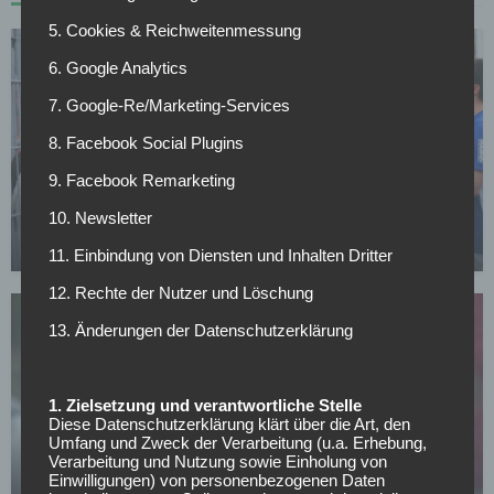
5. Cookies & Reichweitenmessung
6. Google Analytics
7. Google-Re/Marketing-Services
8. Facebook Social Plugins
9. Facebook Remarketing
FC SCHALKE 04
Schalke verleiht Torwart nach Norwegen
10. Newsletter
14.07.2026
11. Einbindung von Diensten und Inhalten Dritter
12. Rechte der Nutzer und Löschung
13. Änderungen der Datenschutzerklärung
1. Zielsetzung und verantwortliche Stelle
Diese Datenschutzerklärung klärt über die Art, den
SONSTIGES
Umfang und Zweck der Verarbeitung (u.a. Erhebung,
All or Nothing: Hearts & Schwolow greifen nach
Verarbeitung und Nutzung sowie Einholung von
Einwilligungen) von personenbezogenen Daten
der Krone