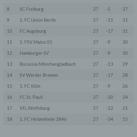
oder spezieller Vertragsklauseln, die eine gesetzlich
vorausgesetzte Sicherheit der Daten gewährleisten.
8
SC Freiburg
27
-5
37
3. Verarbeitung personenbezogener Daten
9
1. FC Union Berlin
27
-15
31
Die personenbezogenen Daten werden, neben den
ausdrücklich in dieser Datenschutzerklärung
10
FC Augsburg
27
-17
31
genannten Verwendung, für die folgenden Zwecke auf
Grundlage gesetzlicher Erlaubnisse oder
11
1. FSV Mainz 05
27
-9
30
Einwilligungen der Nutzer verarbeitet:
- Die Zurverfügungstellung, Ausführung, Pflege,
12
Hamburger SV
27
-9
30
Optimierung und Sicherung unserer Dienste-, Service-
und Nutzerleistungen;
13
Borussia Mönchengladbach
27
-13
29
- Die Gewährleistung eines effektiven Kundendienstes
und technischen Supports.
14
SV Werder Bremen
27
-17
28
Wir übermitteln die Daten der Nutzer an Dritte nur,
wenn dies für Abrechnungszwecke notwendig ist (z.B.
15
1. FC Köln
27
-9
26
an einen Zahlungsdienstleister) oder für andere
Zwecke, wenn diese notwendig sind, um unsere
16
FC St. Pauli
27
-20
24
vertraglichen Verpflichtungen gegenüber den Nutzern
zu erfüllen (z.B. Adressmitteilung an Lieferanten).
17
VfL Wolfsburg
27
-22
21
Bei der Kontaktaufnahme mit uns (per Kontaktformular
18
1. FC Heidenheim 1846
27
-34
15
oder Email) werden die Angaben des Nutzers zwecks
Bearbeitung der Anfrage sowie für den Fall, dass
Anschlussfragen entstehen, gespeichert.