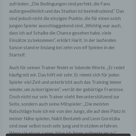
zufrieden: „Die Bedingungen sind perfekt, die Fans
außergewöhnlich und das Stadion ist beeindruckend.“ Das
sind jedoch nicht die einzigen Punkte, die für einen solch
jungen Spieler ausschlaggebend sind. „Wichtig war auch,
dass ich auf Schalke die Chance gesehen habe, viele
Einsätze zu bekommen“, erklärt Harit. In der laufenden
Saison stand er bislang bei zehn von elf Spielen in der
Startelf.
Auch für seinen Trainer findet er lobende Worte. „Er redet
häufig mit mir. Das hilft mir sehr. Er nimmt sich für jeden
Spieler viel Zeit und unterbricht auch das Training immer
wieder, um zu korrigieren“, verrät der gebürtige Franzose.
Doch nicht nur sein Trainer steht ihm unterstützend zur
Seite, sondern auch seine Mitspieler: „Die meisten
Ratschläge hole ich mir von den Jungs, die auf dem Platz in
meiner Nähe spielen. Nabil Bentaleb und Leon Goretzka
sind zwar selbst noch sehr jung und trotzdem erfahren.
Wenn sie etwas sagen, höre ich ihnen aufmerksam zu.“