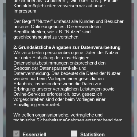
bezeichnet als "AnbieterIn", "wir" oder "uns"). Für die
Kontaktmöglichkeiten verweisen wir auf unser
Impressum
Der Begriff "Nutzer" umfasst alle Kunden und Besucher
unseres Onlineangebotes. Die verwendeten
Begrifflichkeiten, wie z.B. "Nutzer" sind
geschlechtsneutral zu verstehen.
SONSTIGES
2. Grundsätzliche Angaben zur Datenverarbeitung
All or Nothing: Hearts & Schwolow greifen nach
Wir verarbeiten personenbezogene Daten der Nutzer
der Krone
nur unter Einhaltung der einschlägigen
Datenschutzbestimmungen entsprechend den
15.05.2026
Geboten der Datensparsamkeit- und
Datenvermeidung. Das bedeutet die Daten der Nutzer
werden nur beim Vorliegen einer gesetzlichen
Erlaubnis, insbesondere wenn die Daten zur
Erbringung unserer vertraglichen Leistungen sowie
Online-Services erforderlich, bzw. gesetzlich
vorgeschrieben sind oder beim Vorliegen einer
Einwilligung verarbeitet.
FC SCHALKE 04
Wir treffen organisatorische, vertragliche und
technische Sicherheitsmaßnahmen entsprechend dem
Offiziell: Schalke verlängert langfristig mit
Stand der Technik, um sicher zu stellen, dass die
Vereinslegende
Vorschriften der Datenschutzgesetze eingehalten
Essenziell
Statistiken
werden und um damit die durch uns verarbeiteten