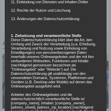
11. Einbindung von Diensten und Inhalten Dritter
„Ich sauge die Reaktionen im Stadion auf: die
Anfeuerungen, den Applaus, das Raunen nach starken
12. Rechte der Nutzer und Löschung
Dribblings oder guten Pässen. Diese Emotionen geben mir
13. Änderungen der Datenschutzerklärung
Energie.“
1. Zielsetzung und verantwortliche Stelle
Diese Datenschutzerklärung klärt über die Art, den
ÄHNLICHE ARTIKEL
Umfang und Zweck der Verarbeitung (u.a. Erhebung,
Verarbeitung und Nutzung sowie Einholung von
Einwilligungen) von personenbezogenen Daten
innerhalb unseres Onlineangebotes und der mit ihm
verbundenen Webseiten, Funktionen und Inhalte
(nachfolgend gemeinsam bezeichnet als
"Onlineangebot" oder "Website") auf. Die
Datenschutzerklärung gilt unabhängig von den
verwendeten Domains, Systemen, Plattformen und
Geräten (z.B. Desktop oder Mobile) auf denen das
Onlineangebot ausgeführt wird.
FC SCHALKE 04
Anbieter des Onlineangebotes und die
Schalke verleiht Torwart nach Norwegen
datenschutzrechtlich verantwortliche Stelle ist
[company_name], Inhaber: [company_owner],
14.07.2026
[adress_street], [adress_zip_location] (nachfolgend