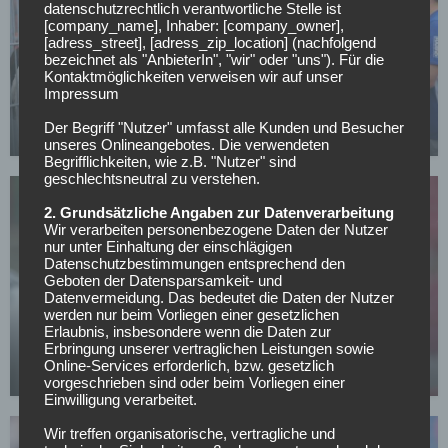
datenschutzrechtlich verantwortliche Stelle ist
[company_name], Inhaber: [company_owner],
[adress_street], [adress_zip_location] (nachfolgend
bezeichnet als "AnbieterIn", "wir" oder "uns"). Für die
Kontaktmöglichkeiten verweisen wir auf unser
FC SCHALKE 04
Impressum
Schalke verleiht Torwart nach Norwegen
Der Begriff "Nutzer" umfasst alle Kunden und Besucher
14.07.2026
unseres Onlineangebotes. Die verwendeten
Begrifflichkeiten, wie z.B. "Nutzer" sind
geschlechtsneutral zu verstehen.
2. Grundsätzliche Angaben zur Datenverarbeitung
Wir verarbeiten personenbezogene Daten der Nutzer
nur unter Einhaltung der einschlägigen
Datenschutzbestimmungen entsprechend den
Geboten der Datensparsamkeit- und
Datenvermeidung. Das bedeutet die Daten der Nutzer
SONSTIGES
werden nur beim Vorliegen einer gesetzlichen
All or Nothing: Hearts & Schwolow greifen nach
Erlaubnis, insbesondere wenn die Daten zur
der Krone
Erbringung unserer vertraglichen Leistungen sowie
Online-Services erforderlich, bzw. gesetzlich
15.05.2026
vorgeschrieben sind oder beim Vorliegen einer
Einwilligung verarbeitet.
Wir treffen organisatorische, vertragliche und