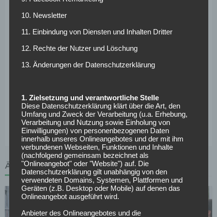
fasst Heidel die neue Spielweise zusammen. Es gehe nicht
10. Newsletter
so sehr darum, spektakulär zu spielen, sondern stabil zu
stehen. Das funktioniert zurzeit sehr gut. So stellen die
11. Einbindung von Diensten und Inhalten Dritter
Königsblauen nach elf Spieltagen das Team mit der
12. Rechte der Nutzer und Löschung
zweitbesten Defensive. „Wir haben eine klare Spielidee.
Das hat das Spiel in Freiburg gezeigt. Domenico hat in der
13. Änderungen der Datenschutzerklärung
Halbzeit umgestellt von 3-5-2 auf 3-4-3. Bis auf eine
Szene hat Freiburg dann nicht mehr stattgefunden“, so der
1. Zielsetzung und verantwortliche Stelle
Sportvorstand. Das gebe ihm das Gefühl, auf dem richtigen
Diese Datenschutzerklärung klärt über die Art, den
Weg zu sein. Der nächste Schritt müsse sein, auch offensiv
Umfang und Zweck der Verarbeitung (u.a. Erhebung,
mehr zu erreichen.
Verarbeitung und Nutzung sowie Einholung von
Einwilligungen) von personenbezogenen Daten
innerhalb unseres Onlineangebotes und der mit ihm
verbundenen Webseiten, Funktionen und Inhalte
(nachfolgend gemeinsam bezeichnet als
"Onlineangebot" oder "Website") auf. Die
ÄHNLICHE ARTIKEL
Datenschutzerklärung gilt unabhängig von den
verwendeten Domains, Systemen, Plattformen und
Geräten (z.B. Desktop oder Mobile) auf denen das
Onlineangebot ausgeführt wird.
Anbieter des Onlineangebotes und die