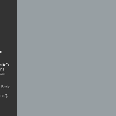
on
site")
ins,
 das
 Stelle
uns").