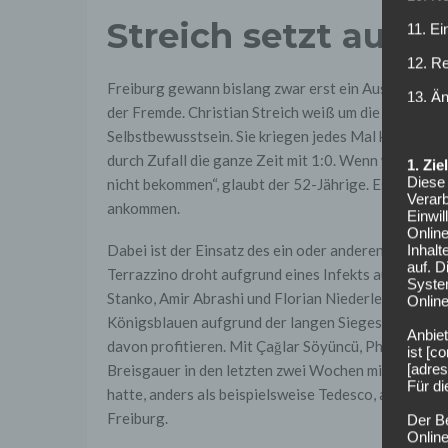
Streich setzt auf Ef
11. Ei
12. R
Freiburg gewann bislang zwar erst ein Auswärtsspiel,
13. Ä
der Fremde. Christian Streich weiß um die Qualität d
Selbstbewusstsein. Sie kriegen jedes Mal kein Tor 
durch Zufall die ganze Zeit mit 1:0. Wenn wir Torch
1. Zi
Diese 
nicht bekommen“, glaubt der 52-Jährige. Es wird also
Verarb
ankommen.
Einwi
Onlin
Inhalt
Dabei ist der Einsatz des ein oder anderen Spieler
auf. 
Terrazzino droht aufgrund eines Infekts auszufallen
Syste
Stanko, Amir Abrashi und Florian Niederlechner nach
Online
Königsblauen aufgrund der langen Siegesserie zu e
Anbiet
davon profitieren. Mit Çağlar Söyüncü, Philipp Lienh
ist [
[adres
Breisgauer in den letzten zwei Wochen mit der jew
Für d
hatte, anders als beispielsweise Tedesco, also bein
Freiburg.
Der B
Online