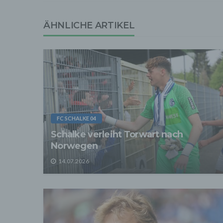
Die p
Daten
ÄHNLICHE ARTIKEL
Grundl
- Die 
unsere
- Die 
Wir üb
Abrech
ander
Verpfl
Liefer
Bei de
FC SCHALKE 04
Angab
Schalke verleiht Torwart nach
Anschl
Perso
Norwegen
erfüll
14.07.2026
4. Er
Wir er
befind
abger
Daten
Betrie
Adres