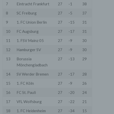
7
Eintracht Frankfurt
27
-1
38
8
SC Freiburg
27
-5
37
9
1. FC Union Berlin
27
-15
31
10
FC Augsburg
27
-17
31
11
1. FSV Mainz 05
27
-9
30
12
Hamburger SV
27
-9
30
13
Borussia
27
-13
29
Mönchengladbach
14
SV Werder Bremen
27
-17
28
15
1. FC Köln
27
-9
26
16
FC St. Pauli
27
-20
24
17
VfL Wolfsburg
27
-22
21
18
1. FC Heidenheim
27
-34
15