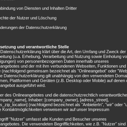
fektivität
nbindung von Diensten und Inhalten Dritter
echte der Nutzer und Löschung
 verlor allerdings nur eines der letzten sieben Partien in
nderungen der Datenschutzerklärung
es Revierklubs. „Schalke hat extrem viel
und nutzen dann das Momentum für sich. Sie gewinnen nicht
ancen kriegen, müssen wir sie nutzen. So viele werden wir
elsetzung und verantwortliche Stelle
Datenschutzerklärung klärt über die Art, den Umfang und Zweck der
 wohl in erster Linie auf die Effektivität des Sport-Clubs
eitung (u.a. Erhebung, Verarbeitung und Nutzung sowie Einholung v
lligungen) von personenbezogenen Daten innerhalb unseres
eangebotes und der mit ihm verbundenen Webseiten, Funktionen und
e (nachfolgend gemeinsam bezeichnet als "Onlineangebot" oder "Web
s noch offen. Robin Koch ist angeschlagen und auch Marco
Die Datenschutzerklärung gilt unabhängig von den verwendeten Doma
. Darüber hinaus fehlen Mike Frantz, Yoric Ravet, Caleb
men, Plattformen und Geräten (z.B. Desktop oder Mobile) auf denen
 wie vor verletzt. Während die Länderspielpause für die
angebot ausgeführt wird.
inem eher ungünstigen Zeitpunkt kam, könnte Freiburg
er des Onlineangebotes und die datenschutzrechtlich verantwortliche
art und Bartosz Kapustka sind lediglich drei Spieler der
company_name], Inhaber: [company_owner], [adress_street],
s_zip_location] (nachfolgend bezeichnet als "AnbieterIn", "wir" oder "
eiligen Nationalmannschaft unterwegs gewesen. Streich
ie Kontaktmöglichkeiten verweisen wir auf unser Impressum
ahe den gesamten Kader zur Verfügung – ein Vorteil für
egriff "Nutzer" umfasst alle Kunden und Besucher unseres
angebotes. Die verwendeten Begrifflichkeiten, wie z.B. "Nutzer" sind