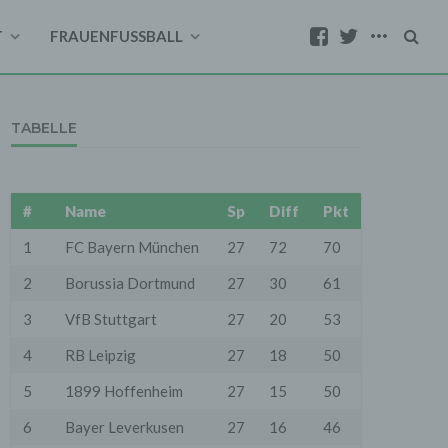
T
FRAUENFUSSBALL
TABELLE
#
Name
Sp
Diff
Pkt
1
FC Bayern München
27
72
70
2
Borussia Dortmund
27
30
61
3
VfB Stuttgart
27
20
53
4
RB Leipzig
27
18
50
5
1899 Hoffenheim
27
15
50
6
Bayer Leverkusen
27
16
46