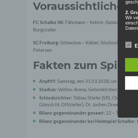
geschl
Voraussichtliche A
2. Gr
Wir ve
FC Schalke 04:
Fährmann – Kehrer, Naldo, Nastasic 
einsc
Daten
Burgstaller
werden
Daten 
SC Freiburg:
Schwolow – Kübler, Söyüncü, Gulde, Gü
erford
E
Einwil
Petersen
Wir tr
Fakten zum Spiel
entspr
der D
verarb
Zerstö
Anpfiff:
Samstag, den 31.03.2018, um 15:30 Uh
Stadion:
Veltins-Arena, Gelsenkirchen
Sofer
sonsti
Schiedsrichter:
Tobias Stieler (SR), Christian G
"Dritt
Günsch (4. Offizieller), Dr. Jochen Drees (VA), Pa
davon 
stattf
Bilanz gegeneinander gesamt:
22 – 7 – 17 bei
Grundl
Bilanz gegeneinander bei Heimspiel Schalke:
1
spezie
Daten
3. Ve