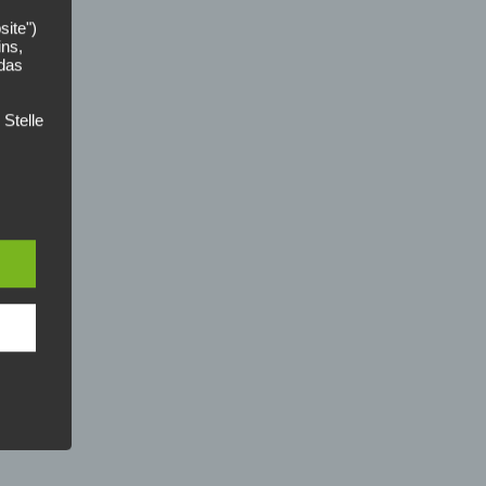
site")
ins,
 das
 Stelle
uns").
der
zer
n die
ces
nahmen
riften