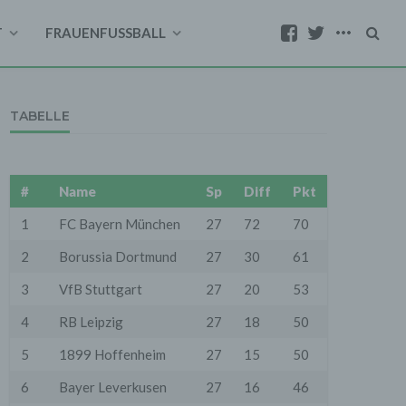
T
FRAUENFUSSBALL
TABELLE
#
Name
Sp
Diff
Pkt
1
FC Bayern München
27
72
70
2
Borussia Dortmund
27
30
61
3
VfB Stuttgart
27
20
53
4
RB Leipzig
27
18
50
5
1899 Hoffenheim
27
15
50
6
Bayer Leverkusen
27
16
46