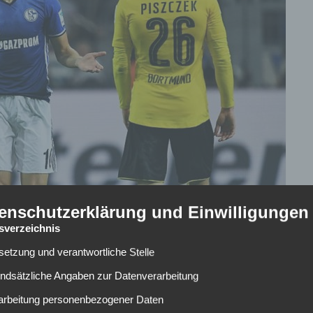
enschutzerklärung und Einwilligungen
tsverzeichnis
lsetzung und verantwortliche Stelle
undsätzliche Angaben zur Datenverarbeitung
evierderby steht an. Schalke empfängt Borussia Dortmund
 Aktuell trennt beide Mannschaft lediglich ein magerer
rarbeitung personenbezogener Daten