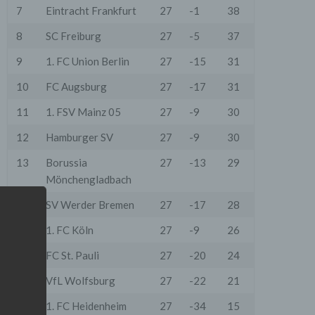
7
Eintracht Frankfurt
27
-1
38
8
SC Freiburg
27
-5
37
9
1. FC Union Berlin
27
-15
31
10
FC Augsburg
27
-17
31
11
1. FSV Mainz 05
27
-9
30
12
Hamburger SV
27
-9
30
13
Borussia
27
-13
29
Mönchengladbach
14
SV Werder Bremen
27
-17
28
15
1. FC Köln
27
-9
26
16
FC St. Pauli
27
-20
24
17
VfL Wolfsburg
27
-22
21
18
1. FC Heidenheim
27
-34
15