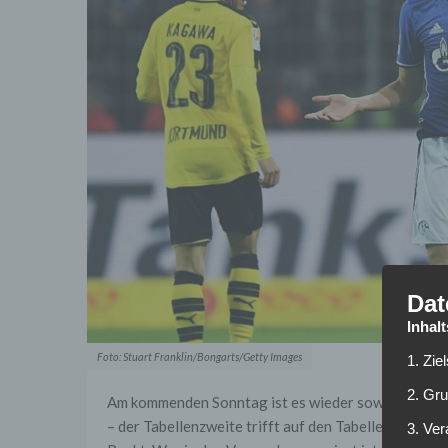
Dat
Inhal
Foto: Stuart Franklin/Bongarts/Getty Images
1. Zie
2. Gr
Am kommenden Sonntag ist es wieder soweit: Das R
– der Tabellenzweite trifft auf den Tabellendritten.
3. Ve