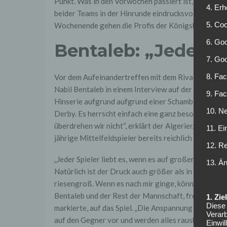
Punkt. Was in den Vorwochen passiert ist, spielt in d
4. Erh
beider Teams in der Hinrunde eindrucksvoll unter 
5. Co
Wochenende gehen die Profis der Königsblauen posi
6. Goo
Bentaleb: „Jeder Sp
7. Go
8. Fac
Vor dem Aufeinandertreffen mit dem Rivalen aus D
Nabil Bentaleb in einem Interview auf der vereinsei
9. Fa
Hinserie aufgrund aufgrund einer Schambeinentzünd
10. Ne
Derby. Es herrscht einfach eine ganz besondere Atm
überdrehen wir nicht“, erklärt der Algerier. Währen
11. Ei
jährige Mittelfeldspieler bereits reichlich Derby-E
12. R
„Jeder Spieler liebt es, wenn es auf großer Bühne um 
13. Ä
Natürlich ist der Druck auch größer als in einem an
riesengroß. Wenn es nach mir ginge, könnte die Be
Bentaleb und der Rest der Mannschaft, freut sich au
1. Zi
Diese 
markierte, auf das Spiel. „Die Anspannung ist schon
Verarb
auf den Gegner vor und werden alles raushauen. Die 
Einwi