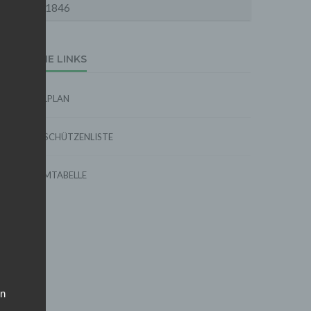
1846
EXTERNE LINKS
SPIELPLAN
TORSCHÜTZENLISTE
FORMTABELLE
on