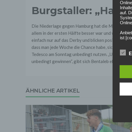
Onlin
Burgstaller: „Haben
Inhalt
auf. 
Syste
Online
Die Niederlage gegen Hamburg hat die Mannschaft d
Anbiet
allem in der ersten Hälfte besser war und wir wisse
ist [
einfach nur auf das Derby und blicken positiv auf das 
[adres
dass man jede Woche die Chance habe, sich neu zu 
Für d
E
Tedesco am Sonntag unbedingt nutzen. „Unser Ziel is
Der B
unbedingt gewinnen“, gibt sich Bentaleb ehrgeizig.
Online
geschl
2. Gr
Wir ve
einsc
ÄHNLICHE ARTIKEL
Daten
werden
Daten 
erford
Einwil
Wir tr
entspr