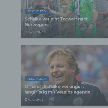
der D
verarb
Zerstö
FC SCHALKE 04
Sofer
Schalke verleiht Torwart nach
sonsti
Norwegen
"Dritt
davon 
14.07.2026
stattf
Grundl
spezie
Daten
3. Ve
Die p
Daten
Grundl
- Die 
unsere
- Die 
FC SCHALKE 04
Offiziell: Schalke verlängert
Wir üb
Abrech
langfristig mit Vereinslegende
ander
Verpfl
07.05.2026
Liefer