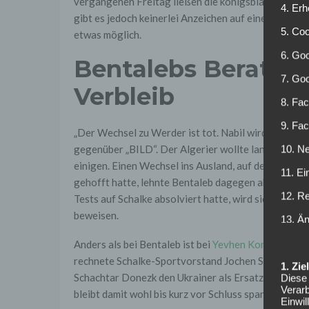
vergangenen Freitag ließen die königsblauen Anhän
4. Erh
gibt es jedoch keinerlei Anzeichen auf einen weitere
5. Co
etwas möglich.
6. Goo
Bentalebs Beratert
7. Go
Verbleib
8. Fac
9. Fa
„Der Wechsel zu Werder ist tot. Nabil wird bei Scha
gegenüber „BILD“. Der Algerier wollte lange zu Wer
10. Ne
einigen. Einen Wechsel ins Ausland, auf den Schal
11. Ei
gehofft hatte, lehnte Bentaleb dagegen ab. Nachde
12. R
Tests auf Schalke absolviert hatte, wird sich demnä
beweisen.
13. Ä
Anders als bei Bentaleb ist bei
Yevhen Konoplyanka
rechnete Schalke-Sportvorstand Jochen Schneider z
1. Zi
Schachtar Donezk den Ukrainer als Ersatz für den w
Diese 
Verarb
bleibt damit wohl bis kurz vor Schluss spannend. Au
Einwi