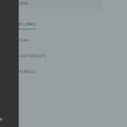
1846
EXTERNE LINKS
SPIELPLAN
TORSCHÜTZENLISTE
FORMTABELLE
on