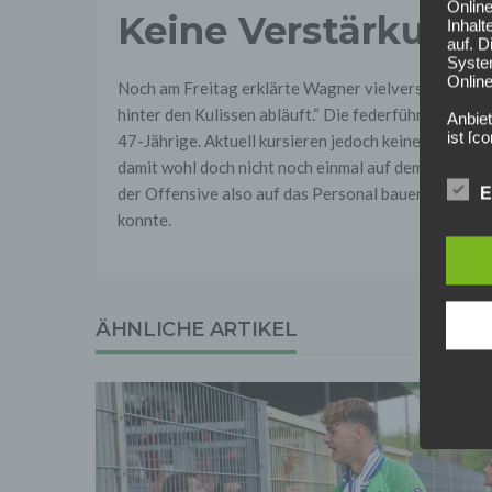
Onlin
Keine Verstärkung f
Inhalt
auf. 
Syste
Online
Noch am Freitag erklärte Wagner vielversprechend: 
hinter den Kulissen abläuft.“ Die federführenden Le
Anbiet
ist [
47-Jährige. Aktuell kursieren jedoch keinerlei Gerü
[adres
damit wohl doch nicht noch einmal auf dem Transfer
Für d
der Offensive also auf das Personal bauen, das zumi
E
Der B
konnte.
Online
geschl
2. Gr
Wir ve
einsc
ÄHNLICHE ARTIKEL
Daten
werden
Daten 
erford
Einwil
Wir tr
entspr
der D