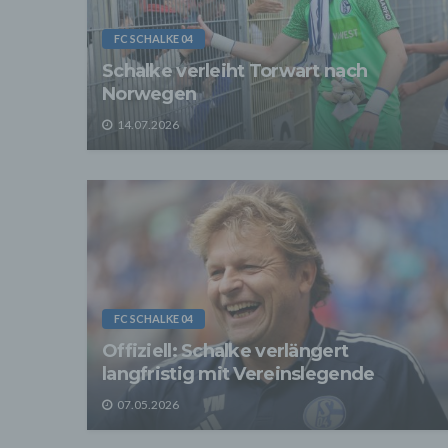
verarb
Zerstö
FC SCHALKE 04
Sofer
Schalke verleiht Torwart nach
sonsti
Norwegen
"Dritt
davon 
14.07.2026
stattf
Grundl
spezie
Daten
3. Ve
Die p
Daten
Grundl
- Die 
unsere
FC SCHALKE 04
- Die 
Offiziell: Schalke verlängert
Wir üb
langfristig mit Vereinslegende
Abrech
ander
07.05.2026
Verpfl
Liefer