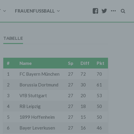
T
FRAUENFUSSBALL
TABELLE
#
Name
Sp
Diff
Pkt
1
FC Bayern München
27
72
70
2
Borussia Dortmund
27
30
61
3
VfB Stuttgart
27
20
53
4
RB Leipzig
27
18
50
5
1899 Hoffenheim
27
15
50
6
Bayer Leverkusen
27
16
46