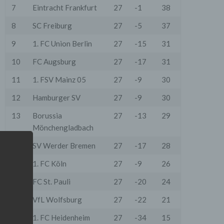
7
Eintracht Frankfurt
27
-1
38
8
SC Freiburg
27
-5
37
9
1. FC Union Berlin
27
-15
31
10
FC Augsburg
27
-17
31
11
1. FSV Mainz 05
27
-9
30
12
Hamburger SV
27
-9
30
13
Borussia
27
-13
29
Mönchengladbach
14
SV Werder Bremen
27
-17
28
15
1. FC Köln
27
-9
26
16
FC St. Pauli
27
-20
24
17
VfL Wolfsburg
27
-22
21
18
1. FC Heidenheim
27
-34
15