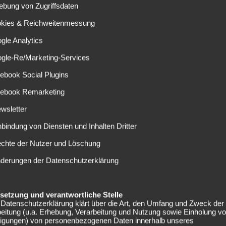
ger lange auf einen weiteren Neuzugang hoffen. Aktuell
ebung von Zugriffsdaten
n Transfer. Einzig und allein auf der Abgänge-Seite ist noch
okies & Reichweitenmessung
gle Analytics
eam bestätigt
ogle-Re/Marketing-Services
ebook Social Plugins
cebook Remarketing
lke bleiben“, sagen die Berater von Nabil Bentaleb
der Bremen, am Ende konnten sich die Vereine jedoch nicht
wsletter
ke aufgrund einer möglicherweise höheren Ablösesumme
nbindung von Diensten und Inhalten Dritter
m der 23-Jährige nach überstandener Reha zuletzt einige
echte der Nutzer und Löschung
chst zeigen, ob Wagner ihm noch eine Chance gibt, sich zu
nderungen der Datenschutzerklärung
das letzte Wort noch nicht gesprochen. Am Samstagabend
war nicht mehr mit einem weiteren Abgang, jedoch soll
elsetzung und verantwortliche Stelle
echselwilligen Taison im Blick haben. Diese Personalie
Datenschutzerklärung klärt über die Art, den Umfang und Zweck der
eitung (u.a. Erhebung, Verarbeitung und Nutzung sowie Einholung v
f Schalke hätte Konoplyanka noch ein Jahr lang Vertrag.
lligungen) von personenbezogenen Daten innerhalb unseres