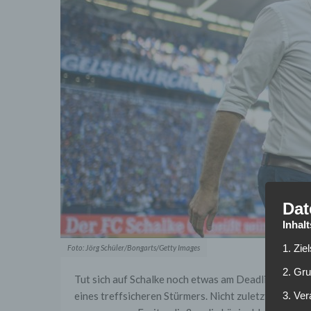
Dat
Inhal
1. Zie
Foto: Jörg Schüler/Bongarts/Getty Images
2. Gr
Tut sich auf Schalke noch etwas am Deadline Day? L
eines treffsicheren Stürmers. Nicht zuletzt die A
3. Ve