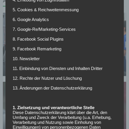
ÄHNLICHE ARTIKEL
5. Cookies & Reichweitenmessung
6. Google Analytics
7. Google-Re/Marketing-Services
8. Facebook Social Plugins
9. Facebook Remarketing
FC SCHALKE 04
10. Newsletter
Schalke verleiht Torwart nach Norwegen
11. Einbindung von Diensten und Inhalten Dritter
14.07.2026
12. Rechte der Nutzer und Löschung
13. Änderungen der Datenschutzerklärung
1. Zielsetzung und verantwortliche Stelle
Diese Datenschutzerklärung klärt über die Art, den
Umfang und Zweck der Verarbeitung (u.a. Erhebung,
SONSTIGES
Verarbeitung und Nutzung sowie Einholung von
All or Nothing: Hearts & Schwolow greifen nach
Einwilligungen) von personenbezogenen Daten