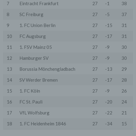
7
Eintracht Frankfurt
27
-1
38
oder spezieller Vertragsklauseln, die eine gesetzlich
vorausgesetzte Sicherheit der Daten gewährleisten.
8
SC Freiburg
27
-5
37
3. Verarbeitung personenbezogener Daten
9
1. FC Union Berlin
27
-15
31
Die personenbezogenen Daten werden, neben den
ausdrücklich in dieser Datenschutzerklärung
genannten Verwendung, für die folgenden Zwecke auf
10
FC Augsburg
27
-17
31
Grundlage gesetzlicher Erlaubnisse oder
Einwilligungen der Nutzer verarbeitet:
11
1. FSV Mainz 05
27
-9
30
- Die Zurverfügungstellung, Ausführung, Pflege,
Optimierung und Sicherung unserer Dienste-, Service-
12
Hamburger SV
27
-9
30
und Nutzerleistungen;
- Die Gewährleistung eines effektiven Kundendienstes
13
Borussia Mönchengladbach
27
-13
29
und technischen Supports.
14
SV Werder Bremen
27
-17
28
Wir übermitteln die Daten der Nutzer an Dritte nur,
wenn dies für Abrechnungszwecke notwendig ist (z.B.
15
1. FC Köln
27
-9
26
an einen Zahlungsdienstleister) oder für andere
Zwecke, wenn diese notwendig sind, um unsere
16
FC St. Pauli
27
-20
24
vertraglichen Verpflichtungen gegenüber den Nutzern
zu erfüllen (z.B. Adressmitteilung an Lieferanten).
17
VfL Wolfsburg
27
-22
21
Bei der Kontaktaufnahme mit uns (per Kontaktformular
oder Email) werden die Angaben des Nutzers zwecks
18
1. FC Heidenheim 1846
27
-34
15
Bearbeitung der Anfrage sowie für den Fall, dass
Anschlussfragen entstehen, gespeichert.