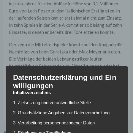
letzten Jahres für eine Ablöse in Höhe von 3,2 Millionen
Euro von Lech Posen zu dem italienischen Erstligisten. In
der laufenden Saison kam er erst einmal nicht zum Einsatz.
In zehn Spielen in der Serie A kommt er so bislang auf zehn
Einsätze, in denen er bereits drei Tore erzielen konnte.
Der zentrale Mittelfeldspieler könnte bei den Knappen die
Nachfolge von Leon Goretzka oder Max Meyer antreten.
Die Verträge der beiden Leistungsträger laufen
bekanntlich am Saisonende aus. Aktuell gibt es weder bei
Goretzka noch bei Meyer Anzeichen auf eine
Datenschutzerklärung und Ein
Vertragsverlängerung. Verständlich also, dass sich die
willigungen
Verantwortlichen bereits nach möglichen Nachfolgern
Inhaltsverzeichnis
umsehen.
1. Zielsetzung und verantwortliche Stelle
2. Grundsätzliche Angaben zur Datenverarbeitung
3. Verarbeitung personenbezogener Daten
4. Erhebung von Zugriffsdaten