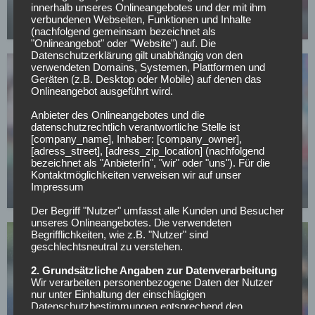
der Krone
innerhalb unseres Onlineangebotes und der mit ihm
verbundenen Webseiten, Funktionen und Inhalte
15.05.2026
(nachfolgend gemeinsam bezeichnet als
"Onlineangebot" oder "Website") auf. Die
Datenschutzerklärung gilt unabhängig von den
verwendeten Domains, Systemen, Plattformen und
Geräten (z.B. Desktop oder Mobile) auf denen das
Onlineangebot ausgeführt wird.
Anbieter des Onlineangebotes und die
datenschutzrechtlich verantwortliche Stelle ist
[company_name], Inhaber: [company_owner],
FC SCHALKE 04
[adress_street], [adress_zip_location] (nachfolgend
Offiziell: Schalke verlängert langfristig mit
bezeichnet als "AnbieterIn", "wir" oder "uns"). Für die
Vereinslegende
Kontaktmöglichkeiten verweisen wir auf unser
Impressum
07.05.2026
Der Begriff "Nutzer" umfasst alle Kunden und Besucher
unseres Onlineangebotes. Die verwendeten
Begrifflichkeiten, wie z.B. "Nutzer" sind
geschlechtsneutral zu verstehen.
2. Grundsätzliche Angaben zur Datenverarbeitung
Wir verarbeiten personenbezogene Daten der Nutzer
nur unter Einhaltung der einschlägigen
Datenschutzbestimmungen entsprechend den
FC SCHALKE 04