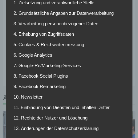
1. Zielsetzung und verantwortliche Stelle
verlässt, erscheint zum jetzigen Zeitpunkt jedoch äußerst
unwahrscheinlich. Schließlich bekannte sich der Serbe erst
2. Grundsätzliche Angaben zur Datenverarbeitung
vor wenigen Tagen zu den Königsblauen und erklärte, dass
3. Verarbeitung personenbezogener Daten
er sich bei dem Revierklub sehr wohl fühle. Dennoch hat er
theoretisch die Möglichkeit, gegen eine Zahlung in Höhe
4. Erhebung von Zugriffsdaten
von zehn Millionen Euro schon ein Jahr vor dem
5. Cookies & Reichweitenmessung
eigentlichen Vertragende den Verein zu wechseln. Die
6. Google Analytics
Qualifikation für die Champions League wäre dabei
sicherlich ein Argument, das für einen Verbleib beim
7. Google-Re/Marketing-Services
aktuellen Tabellenzweiten der Bundesliga sprechen würde.
8. Facebook Social Plugins
9. Facebook Remarketing
10. Newsletter
ÄHNLICHE ARTIKEL
11. Einbindung von Diensten und Inhalten Dritter
12. Rechte der Nutzer und Löschung
13. Änderungen der Datenschutzerklärung