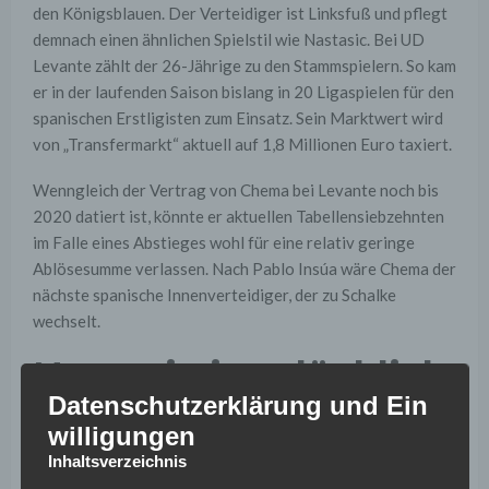
den Königsblauen. Der Verteidiger ist Linksfuß und pflegt
demnach einen ähnlichen Spielstil wie Nastasic. Bei UD
Levante zählt der 26-Jährige zu den Stammspielern. So kam
er in der laufenden Saison bislang in 20 Ligaspielen für den
spanischen Erstligisten zum Einsatz. Sein Marktwert wird
von „Transfermarkt“ aktuell auf 1,8 Millionen Euro taxiert.
Wenngleich der Vertrag von Chema bei Levante noch bis
2020 datiert ist, könnte er aktuellen Tabellensiebzehnten
im Falle eines Abstieges wohl für eine relativ geringe
Ablösesumme verlassen. Nach Pablo Insúa wäre Chema der
nächste spanische Innenverteidiger, der zu Schalke
wechselt.
Nastasic ist glücklich
Datenschutzerklärung und Ein
auf Schalke
willigungen
Inhaltsverzeichnis
Dass Matija Nastasic den FC Schalke 04 im Sommer