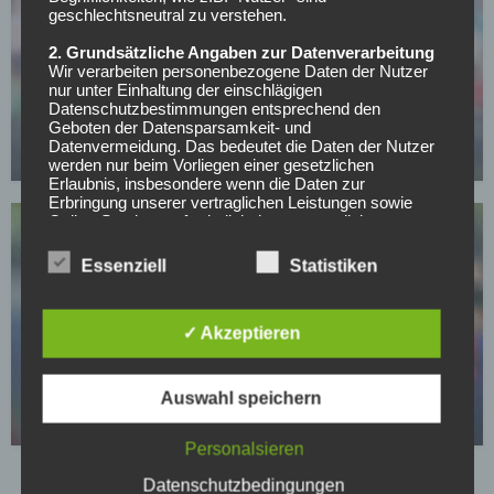
geschlechtsneutral zu verstehen.
2. Grundsätzliche Angaben zur Datenverarbeitung
Wir verarbeiten personenbezogene Daten der Nutzer
FC SCHALKE 04
nur unter Einhaltung der einschlägigen
Offiziell: Schalke verlängert langfristig mit
Datenschutzbestimmungen entsprechend den
Vereinslegende
Geboten der Datensparsamkeit- und
Datenvermeidung. Das bedeutet die Daten der Nutzer
07.05.2026
werden nur beim Vorliegen einer gesetzlichen
Erlaubnis, insbesondere wenn die Daten zur
Erbringung unserer vertraglichen Leistungen sowie
Online-Services erforderlich, bzw. gesetzlich
vorgeschrieben sind oder beim Vorliegen einer
Einwilligung verarbeitet.
Essenziell
Statistiken
Wir treffen organisatorische, vertragliche und
technische Sicherheitsmaßnahmen entsprechend dem
Stand der Technik, um sicher zu stellen, dass die
✓ Akzeptieren
FC SCHALKE 04
Vorschriften der Datenschutzgesetze eingehalten
Kaan Ayhan vor Schalke-Rückkehr? Erste
werden und um damit die durch uns verarbeiteten
Daten gegen zufällige oder vorsätzliche
Gespräche sollen laufen
Auswahl speichern
Manipulationen, Verlust, Zerstörung oder gegen den
06.05.2026
Zugriff unberechtigter Personen zu schützen.
Personalsieren
Sofern im Rahmen dieser Datenschutzerklärung
Inhalte, Werkzeuge oder sonstige Mittel von anderen
Datenschutzbedingungen