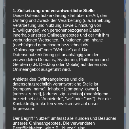
1. Zielsetzung und verantwortliche Stelle
Diese Datenschutzerklärung klärt über die Art, den
FC SCHALKE 04
Umfang und Zweck der Verarbeitung (u.a. Erhebung,
Schalke verleiht Torwart nach Norwegen
Verarbeitung und Nutzung sowie Einholung von
Einwilligungen) von personenbezogenen Daten
14.07.2026
innerhalb unseres Onlineangebotes und der mit ihm
verbundenen Webseiten, Funktionen und Inhalte
(nachfolgend gemeinsam bezeichnet als
"Onlineangebot" oder "Website") auf. Die
Datenschutzerklärung gilt unabhängig von den
verwendeten Domains, Systemen, Plattformen und
Geräten (z.B. Desktop oder Mobile) auf denen das
Onlineangebot ausgeführt wird.
Anbieter des Onlineangebotes und die
SONSTIGES
datenschutzrechtlich verantwortliche Stelle ist
All or Nothing: Hearts & Schwolow greifen nach
[company_name], Inhaber: [company_owner],
der Krone
[adress_street], [adress_zip_location] (nachfolgend
bezeichnet als "AnbieterIn", "wir" oder "uns"). Für die
15.05.2026
Kontaktmöglichkeiten verweisen wir auf unser
Impressum
Der Begriff "Nutzer" umfasst alle Kunden und Besucher
unseres Onlineangebotes. Die verwendeten
Begrifflichkeiten, wie z.B. "Nutzer" sind