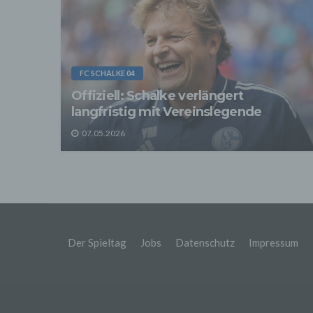
sonsti
"Dritt
davon 
stattf
Grundl
spezie
FC SCHALKE 04
Daten
Offiziell: Schalke verlängert
3. Ve
langfristig mit Vereinslegende
Die p
Daten
07.05.2026
Grundl
- Die 
unsere
- Die 
Wir üb
Abrech
ander
Verpfl
Der Spieltag
Jobs
Datenschutz
Impressum
Liefer
Bei de
Angab
Anschl
Perso