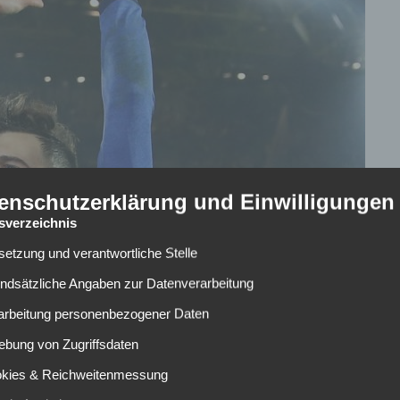
enschutzerklärung und Einwilligungen
tsverzeichnis
lsetzung und verantwortliche Stelle
undsätzliche Angaben zur Datenverarbeitung
rarbeitung personenbezogener Daten
ebung von Zugriffsdaten
hrtesten Mittelfeldtalenten in Europa. Nach seiner
okies & Reichweitenmessung
der gebürtige Bochumer im Derby gegen Borussia