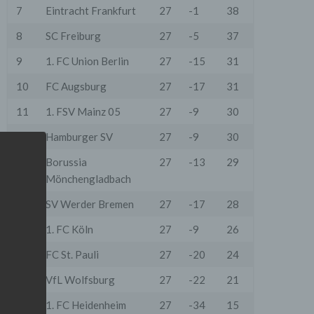
7
Eintracht Frankfurt
27
-1
38
8
SC Freiburg
27
-5
37
9
1. FC Union Berlin
27
-15
31
10
FC Augsburg
27
-17
31
11
1. FSV Mainz 05
27
-9
30
12
Hamburger SV
27
-9
30
13
Borussia
27
-13
29
Mönchengladbach
14
SV Werder Bremen
27
-17
28
15
1. FC Köln
27
-9
26
16
FC St. Pauli
27
-20
24
17
VfL Wolfsburg
27
-22
21
18
1. FC Heidenheim
27
-34
15