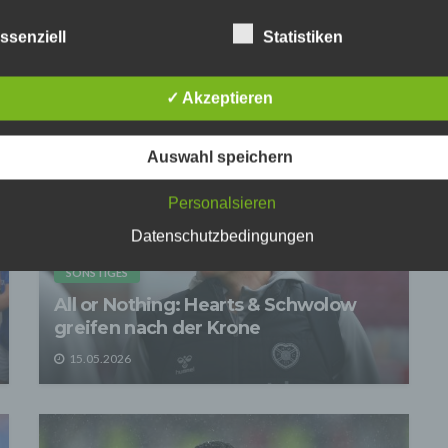
er des Onlineangebotes und die datenschutzrechtlich verantwortliche
ssenziell
Statistiken
company_name], Inhaber: [company_owner], [adress_street],
s_zip_location] (nachfolgend bezeichnet als "AnbieterIn", "wir" oder "
ie Kontaktmöglichkeiten verweisen wir auf unser Impressum
✓ Akzeptieren
egriff "Nutzer" umfasst alle Kunden und Besucher unseres
angebotes. Die verwendeten Begrifflichkeiten, wie z.B. "Nutzer" sind
echtsneutral zu verstehen.
Auswahl speichern
undsätzliche Angaben zur Datenverarbeitung
rarbeiten personenbezogene Daten der Nutzer nur unter Einhaltung 
Personalsieren
hlägigen Datenschutzbestimmungen entsprechend den Geboten der
Datenschutzbedingungen
sparsamkeit- und Datenvermeidung. Das bedeutet die Daten der Nut
 nur beim Vorliegen einer gesetzlichen Erlaubnis, insbesondere wen
zur Erbringung unserer vertraglichen Leistungen sowie Online-Servi
SONSTIGES
erlich, bzw. gesetzlich vorgeschrieben sind oder beim Vorliegen einer
All or Nothing: Hearts & Schwolow
ligung verarbeitet.
greifen nach der Krone
effen organisatorische, vertragliche und technische Sicherheitsmaß
echend dem Stand der Technik, um sicher zu stellen, dass die Vorsch
15.05.2026
atenschutzgesetze eingehalten werden und um damit die durch uns
eiteten Daten gegen zufällige oder vorsätzliche Manipulationen, Verlu
rung oder gegen den Zugriff unberechtigter Personen zu schützen.
n im Rahmen dieser Datenschutzerklärung Inhalte, Werkzeuge oder