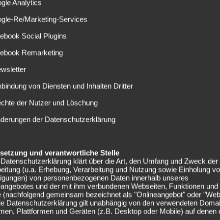
g brachte frischen Wind in das Schalker Spiel und so
gle Analytics
aran, dass man das Spiel noch in ein 4:4 drehen konnte.
ogle-Re/Marketing-Services
Goretzka?
ebook Social Plugins
cebook Remarketing
auen dem Nationalspieler jüngst ein neues Angebot zur
wsletter
rte könnte der Goretzka künftig bis zu 12 Millionen Euro
nbindung von Diensten und Inhalten Dritter
l die klubinterne Gehaltsgrenze bei 10 Millionen Euro pro
stiegsklausel im mittleren zweistelligen Millionenbereich
echte der Nutzer und Löschung
nft die Möglichkeit hätte, bei einem internationalen Top-
nderungen der Datenschutzerklärung
g verlängert, ist nicht unwahrscheinlich. Mit seinen erst
ahr auf Schalke bleiben und dann erst wechseln. Zudem sind
 zu Hause.
elsetzung und verantwortliche Stelle
Datenschutzerklärung klärt über die Art, den Umfang und Zweck der
by eine große Bedeutung im Zusammenhang mit der
eitung (u.a. Erhebung, Verarbeitung und Nutzung sowie Einholung v
ar es immer wichtig, dass er sieht, dass auf Schalke was
lligungen) von personenbezogenen Daten innerhalb unseres
eangebotes und der mit ihm verbundenen Webseiten, Funktionen und
es“, ließ der 54-Jährige im Gespräch mit der Zeitung
e (nachfolgend gemeinsam bezeichnet als "Onlineangebot" oder "Web
pannt sein, wie sich der 22-Jährige in den kommenden
Die Datenschutzerklärung gilt unabhängig von den verwendeten Doma
men, Plattformen und Geräten (z.B. Desktop oder Mobile) auf denen
angebot ausgeführt wird.