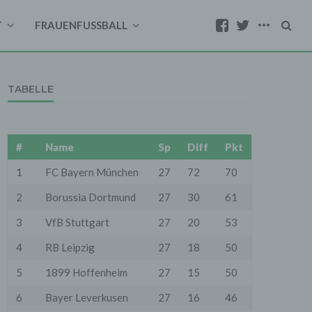
T
FRAUENFUSSBALL
TABELLE
#
Name
Sp
Diff
Pkt
1
FC Bayern München
27
72
70
2
Borussia Dortmund
27
30
61
3
VfB Stuttgart
27
20
53
4
RB Leipzig
27
18
50
5
1899 Hoffenheim
27
15
50
6
Bayer Leverkusen
27
16
46