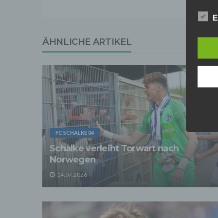
Anbiet
E
ist [
[adres
ÄHNLICHE ARTIKEL
Für d
Der B
Online
geschl
2. Gr
Wir ve
einsc
Daten
werden
Daten 
FC SCHALKE 04
erford
Schalke verleiht Torwart nach
Einwil
Norwegen
Wir tr
entspr
14.07.2026
der D
verarb
Zerstö
Sofer