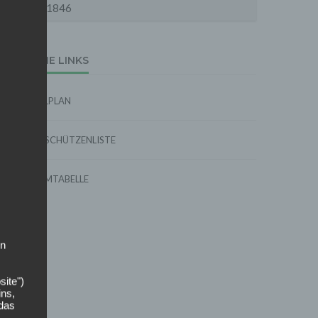
1846
EXTERNE LINKS
SPIELPLAN
TORSCHÜTZENLISTE
FORMTABELLE
on
site")
ins,
 das