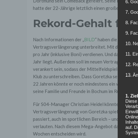
Dortmund sein Comeback gefeiert. Seine Einwechslun
6. Goo
hatte der 22-Jährige letztlich einen großen Anteil d
7. Go
Rekord-Gehalt für 
8. Fac
9. Fa
Nach Informationen der „
BILD
“ haben die Königsbl
10. Ne
Vertragsverlängerung unterbreitet. Mit dieser Offe
11. Ei
pro Jahr (inklusive Boni) verdienen. Und das, obwoh
Jahr liegt. Außerdem soll im neuen Vertrag eine Aus
12. R
verankert sein, sodass der Mittelfeldspieler in Zuku
13. Ä
Klub zu unterschreiben. Dass Goretzka seinen Vertra
22 Jahren könnte er noch mindestens ein weiteres J
seine Familie und Freunde in Bochum im Ruhrgebiet
1. Zi
Diese 
Für S04-Manager Christian Heidel könnte das Der
Verarb
Vertragsverlängerung von Goretzka spielen. „Leon w
Einwi
Onlin
passiert, auch im sportlichen Bereich – und das tut 
Inhalt
verlauten. Nach diesem Mega-Angebot darf man ges
auf. 
Syste
Wochen entscheiden wird.
Online