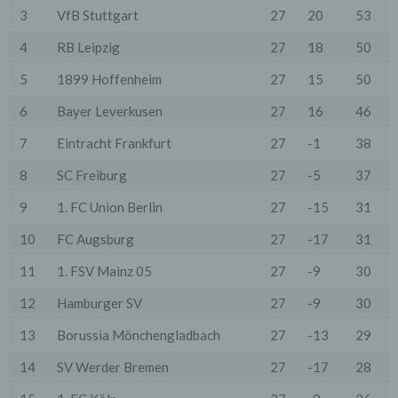
Anbieter stattfindet. Die Übermittlung von Daten in
3
VfB Stuttgart
27
20
53
Drittstaaten erfolgt entweder auf Grundlage einer
gesetzlichen Erlaubnis, einer Einwilligung der Nutzer
4
RB Leipzig
27
18
50
oder spezieller Vertragsklauseln, die eine gesetzlich
vorausgesetzte Sicherheit der Daten gewährleisten.
5
1899 Hoffenheim
27
15
50
3. Verarbeitung personenbezogener Daten
6
Bayer Leverkusen
27
16
46
Die personenbezogenen Daten werden, neben den
ausdrücklich in dieser Datenschutzerklärung
7
Eintracht Frankfurt
27
-1
38
genannten Verwendung, für die folgenden Zwecke auf
Grundlage gesetzlicher Erlaubnisse oder
8
SC Freiburg
27
-5
37
Einwilligungen der Nutzer verarbeitet:
- Die Zurverfügungstellung, Ausführung, Pflege,
9
1. FC Union Berlin
27
-15
31
Optimierung und Sicherung unserer Dienste-, Service-
und Nutzerleistungen;
10
FC Augsburg
27
-17
31
- Die Gewährleistung eines effektiven Kundendienstes
und technischen Supports.
11
1. FSV Mainz 05
27
-9
30
Wir übermitteln die Daten der Nutzer an Dritte nur,
wenn dies für Abrechnungszwecke notwendig ist (z.B.
12
Hamburger SV
27
-9
30
an einen Zahlungsdienstleister) oder für andere
Zwecke, wenn diese notwendig sind, um unsere
13
Borussia Mönchengladbach
27
-13
29
vertraglichen Verpflichtungen gegenüber den Nutzern
zu erfüllen (z.B. Adressmitteilung an Lieferanten).
14
SV Werder Bremen
27
-17
28
Bei der Kontaktaufnahme mit uns (per Kontaktformular