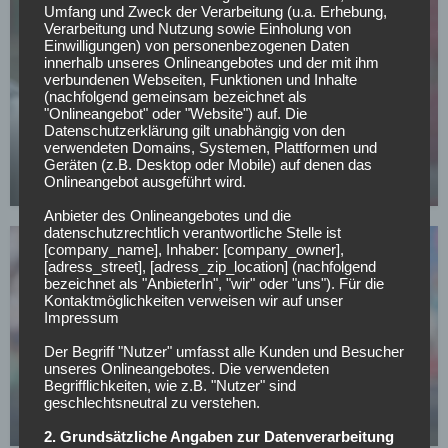
Umfang und Zweck der Verarbeitung (u.a. Erhebung,
Verarbeitung und Nutzung sowie Einholung von
Einwilligungen) von personenbezogenen Daten
innerhalb unseres Onlineangebotes und der mit ihm
verbundenen Webseiten, Funktionen und Inhalte
(nachfolgend gemeinsam bezeichnet als
SONSTIGES
"Onlineangebot" oder "Website") auf. Die
Datenschutzerklärung gilt unabhängig von den
All or Nothing: Hearts & Schwolow greifen nach
verwendeten Domains, Systemen, Plattformen und
der Krone
Geräten (z.B. Desktop oder Mobile) auf denen das
Onlineangebot ausgeführt wird.
15.05.2026
Anbieter des Onlineangebotes und die
datenschutzrechtlich verantwortliche Stelle ist
[company_name], Inhaber: [company_owner],
[adress_street], [adress_zip_location] (nachfolgend
bezeichnet als "AnbieterIn", "wir" oder "uns"). Für die
Kontaktmöglichkeiten verweisen wir auf unser
Impressum
FC SCHALKE 04
Der Begriff "Nutzer" umfasst alle Kunden und Besucher
unseres Onlineangebotes. Die verwendeten
Offiziell: Schalke verlängert langfristig mit
Begrifflichkeiten, wie z.B. "Nutzer" sind
Vereinslegende
geschlechtsneutral zu verstehen.
07.05.2026
2. Grundsätzliche Angaben zur Datenverarbeitung