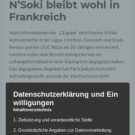
N’Soki bleibt wohl in
Frankreich
Nach Informationen der „L’Equipe“ wird Stanley N’Soki
wohl weiterhin in der Ligue 1 bleiben. Demnach sind Stade
Rennes und der OGC Nizza am 20-Jährigen interessiert.
Letztere sollen dem Bericht zufolge bereits ein
Leihangebot inklusive einer Kaufoption abgegeben haben.
Das abgegebene Angebot hat Paris jedoch noch nicht
zufriedengestellt, weshalb der Wechsel noch nicht
abgeschlossen ist.
Datenschutzerklärung und Ein
Erst vergangene Woche hatte „RMC“ davon berichtet,
willigungen
dass die Schalker gute Chancen auf eine Verpflichtung des
Inhaltsverzeichnis
Abwehrtalentes haben. Aktuell scheint eine Verpflichtung
jedoch unwahrscheinlich. Mit Bastian Oczipka, Hamza
1. Zielsetzung und verantwortliche Stelle
Mendyl und Jonas Carls stehen derzeit drei
2. Grundsätzliche Angaben zur Datenverarbeitung
Linksverteidiger im Kader der Gelsenkirchener. Da Mendyl