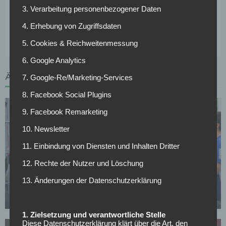
den Verein verlassen soll, herrscht weiterhin Bedarf auf
3. Verarbeitung personenbezogener Daten
dieser Position. Zuletzt wurde auch der Augsburger
4. Erhebung von Zugriffsdaten
Philipp Max als mögliche Verstärkung gehandelt.
5. Cookies & Reichweitenmessung
6. Google Analytics
ÄHNLICHE ARTIKEL
7. Google-Re/Marketing-Services
8. Facebook Social Plugins
9. Facebook Remarketing
10. Newsletter
11. Einbindung von Diensten und Inhalten Dritter
12. Rechte der Nutzer und Löschung
FC SCHALKE 04
13. Änderungen der Datenschutzerklärung
Schalke verleiht Torwart nach Norwegen
14.07.2026
1. Zielsetzung und verantwortliche Stelle
Diese Datenschutzerklärung klärt über die Art, den