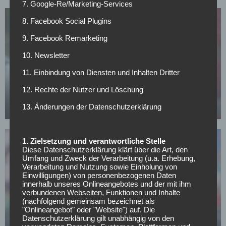
7. Google-Re/Marketing-Services
8. Facebook Social Plugins
9. Facebook Remarketing
10. Newsletter
SONSTIGES
11. Einbindung von Diensten und Inhalten Dritter
All or Nothing: Hearts & Schwolow greifen nach
12. Rechte der Nutzer und Löschung
der Krone
13. Änderungen der Datenschutzerklärung
15.05.2026
1. Zielsetzung und verantwortliche Stelle
Diese Datenschutzerklärung klärt über die Art, den
Umfang und Zweck der Verarbeitung (u.a. Erhebung,
Verarbeitung und Nutzung sowie Einholung von
Einwilligungen) von personenbezogenen Daten
innerhalb unseres Onlineangebotes und der mit ihm
FC SCHALKE 04
verbundenen Webseiten, Funktionen und Inhalte
(nachfolgend gemeinsam bezeichnet als
Offiziell: Schalke verlängert langfristig mit
"Onlineangebot" oder "Website") auf. Die
Vereinslegende
Datenschutzerklärung gilt unabhängig von den