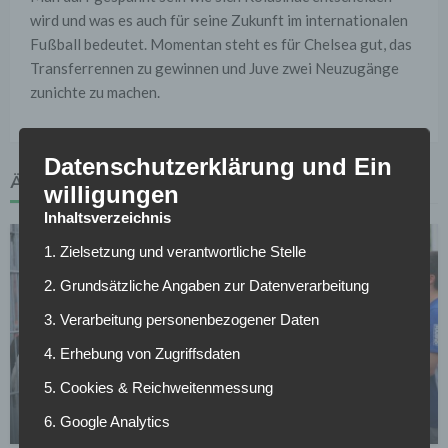
wird und was es auch für seine Zukunft im internationalen
Fußball bedeutet. Momentan steht es für Chelsea gut, das
Transferrennen zu gewinnen und Juve zwei Neuzugänge
zunichte zu machen.
Datenschutzerklärung und Ein
ÄHNLICHE ARTIKEL
willigungen
Inhaltsverzeichnis
1. Zielsetzung und verantwortliche Stelle
2. Grundsätzliche Angaben zur Datenverarbeitung
3. Verarbeitung personenbezogener Daten
4. Erhebung von Zugriffsdaten
FC SCHALKE 04
5. Cookies & Reichweitenmessung
Schalke verleiht Torwart nach Norwegen
6. Google Analytics
14.07.2026