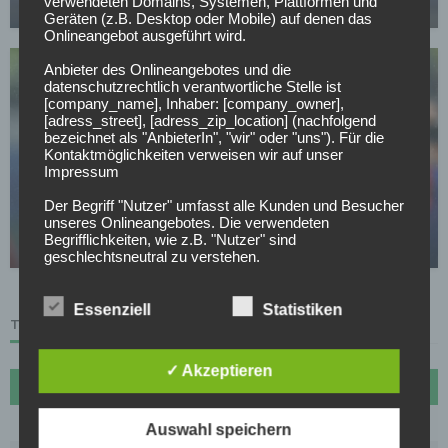
verwendeten Domains, Systemen, Plattformen und
07.05.2026
Geräten (z.B. Desktop oder Mobile) auf denen das
Onlineangebot ausgeführt wird.
Anbieter des Onlineangebotes und die
datenschutzrechtlich verantwortliche Stelle ist
[company_name], Inhaber: [company_owner],
[adress_street], [adress_zip_location] (nachfolgend
bezeichnet als "AnbieterIn", "wir" oder "uns"). Für die
Kontaktmöglichkeiten verweisen wir auf unser
Impressum
FC SCHALKE 04
Kaan Ayhan vor Schalke-Rückkehr? Erste
Der Begriff "Nutzer" umfasst alle Kunden und Besucher
Gespräche sollen laufen
unseres Onlineangebotes. Die verwendeten
Begrifflichkeiten, wie z.B. "Nutzer" sind
06.05.2026
geschlechtsneutral zu verstehen.
2. Grundsätzliche Angaben zur Datenverarbeitung
Wir verarbeiten personenbezogene Daten der Nutzer
Essenziell
Statistiken
nur unter Einhaltung der einschlägigen
TABELLE
Datenschutzbestimmungen entsprechend den
Geboten der Datensparsamkeit- und
✓ Akzeptieren
Datenvermeidung. Das bedeutet die Daten der Nutzer
#
Name
Sp
Diff
Pkt
werden nur beim Vorliegen einer gesetzlichen
Erlaubnis, insbesondere wenn die Daten zur
1
FC Bayern München
27
72
70
Erbringung unserer vertraglichen Leistungen sowie
Auswahl speichern
Online-Services erforderlich, bzw. gesetzlich