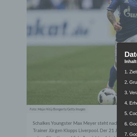
Dat
Inhal
1. Zie
2. Gr
3. Ve
4. Erh
Foto: Maja Hitij/Bongarts/Getty Images
5. Co
Schalkes Youngster Max Meyer steht nach Bericht
6. Goo
Trainer Jürgen Klopps Liverpool. Der 21 Jährige ist 
7. Go