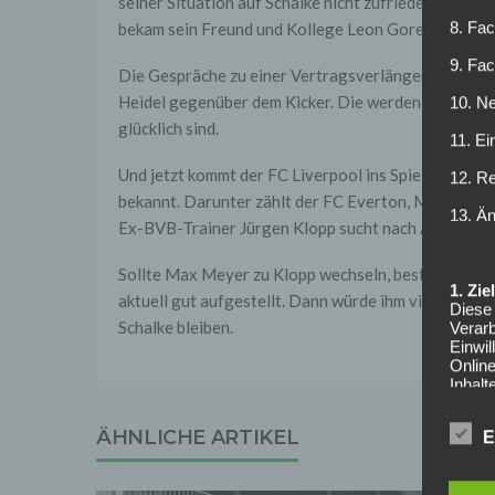
seiner Situation auf Schalke nicht zufrieden. Zulet
8. Fac
bekam sein Freund und Kollege Leon Goretzka in let
9. Fa
Die Gespräche zu einer Vertragsverlängerung sind 
Heidel gegenüber dem Kicker. Die werden erst wiede
10. Ne
glücklich sind.
11. Ei
Und jetzt kommt der FC Liverpool ins Spiel. Zuletzt
12. R
bekannt. Darunter zählt der FC Everton, Manchester
13. Ä
Ex-BVB-Trainer Jürgen Klopp sucht nach Alternative
Sollte Max Meyer zu Klopp wechseln, besteht aber k
1. Zi
aktuell gut aufgestellt. Dann würde ihm vielleicht 
Diese 
Schalke bleiben.
Verarb
Einwi
Onlin
Inhalt
auf. 
Syste
ÄHNLICHE ARTIKEL
E
Online
Anbiet