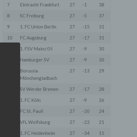
7
Eintracht Frankfurt
27
-1
38
8
SC Freiburg
27
-5
37
9
1. FC Union Berlin
27
-15
31
10
FC Augsburg
27
-17
31
11
1. FSV Mainz 05
27
-9
30
12
Hamburger SV
27
-9
30
13
Borussia
27
-13
29
Mönchengladbach
14
SV Werder Bremen
27
-17
28
15
1. FC Köln
27
-9
26
16
FC St. Pauli
27
-20
24
17
VfL Wolfsburg
27
-22
21
18
1. FC Heidenheim
27
-34
15