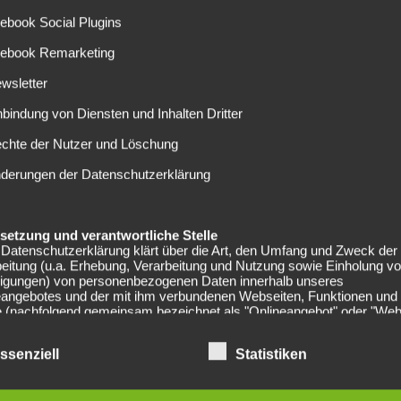
zt war Max Meyer nur zweite Wahl im Schalker Kader. Dafür
ebook Social Plugins
zter Zeit oft den Vorzug.
cebook Remarketing
aktuell ausgesetzt. Das bestätigte Manager Christian
r fortgesetzt, wenn beide Seiten mit der Situation
wsletter
nbindung von Diensten und Inhalten Dritter
 wurde das Interesse von einigen englischen Fußballclubs
echte der Nutzer und Löschung
 City und jetzt auch der FC Liverpool. Die Mannschaft von
nderungen der Datenschutzerklärung
n für die Offensive.
eine Stammplatzgarantie, denn der FC ist mit seinem Kader
elsetzung und verantwortliche Stelle
wieder die Ersatzbank drohen. Dann kann er auch gleich auf
Datenschutzerklärung klärt über die Art, den Umfang und Zweck der
eitung (u.a. Erhebung, Verarbeitung und Nutzung sowie Einholung v
lligungen) von personenbezogenen Daten innerhalb unseres
eangebotes und der mit ihm verbundenen Webseiten, Funktionen und
e (nachfolgend gemeinsam bezeichnet als "Onlineangebot" oder "Web
Die Datenschutzerklärung gilt unabhängig von den verwendeten Doma
men, Plattformen und Geräten (z.B. Desktop oder Mobile) auf denen
ssenziell
Statistiken
angebot ausgeführt wird.
er des Onlineangebotes und die datenschutzrechtlich verantwortliche