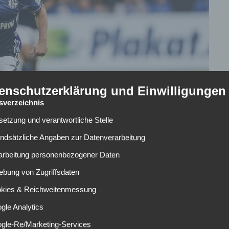
enschutzerklärung und Einwilligungen
tsverzeichnis
lsetzung und verantwortliche Stelle
undsätzliche Angaben zur Datenverarbeitung
rarbeitung personenbezogener Daten
ebung von Zugriffsdaten
okies & Reichweitenmessung
en von englischen Medien vor einem Wechsel zu Ex-BVB
gle Analytics
– und das hat er bereits auch wiederholt bestätigt – mit
ogle-Re/Marketing-Services