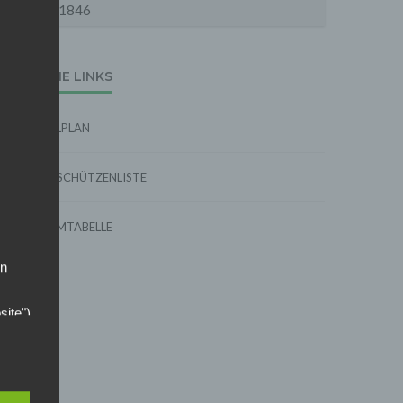
1846
EXTERNE LINKS
SPIELPLAN
TORSCHÜTZENLISTE
FORMTABELLE
on
site")
ins,
 das
 Stelle