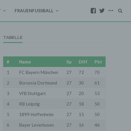
T
FRAUENFUSSBALL
TABELLE
#
Name
Sp
Diff
Pkt
1
FC Bayern München
27
72
70
2
Borussia Dortmund
27
30
61
3
VfB Stuttgart
27
20
53
4
RB Leipzig
27
18
50
5
1899 Hoffenheim
27
15
50
6
Bayer Leverkusen
27
16
46