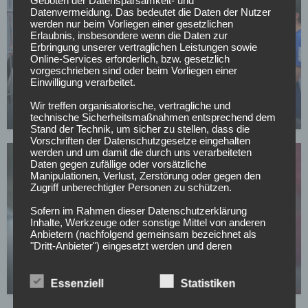
Datenvermeidung. Das bedeutet die Daten der Nutzer
werden nur beim Vorliegen einer gesetzlichen
Erlaubnis, insbesondere wenn die Daten zur
Erbringung unserer vertraglichen Leistungen sowie
Online-Services erforderlich, bzw. gesetzlich
vorgeschrieben sind oder beim Vorliegen einer
FC SCHALKE 04
Einwilligung verarbeitet.
Schalke verleiht Torwart nach Norwegen
Wir treffen organisatorische, vertragliche und
14.07.2026
technische Sicherheitsmaßnahmen entsprechend dem
Stand der Technik, um sicher zu stellen, dass die
Vorschriften der Datenschutzgesetze eingehalten
werden und um damit die durch uns verarbeiteten
Daten gegen zufällige oder vorsätzliche
Manipulationen, Verlust, Zerstörung oder gegen den
Zugriff unberechtigter Personen zu schützen.
Sofern im Rahmen dieser Datenschutzerklärung
Inhalte, Werkzeuge oder sonstige Mittel von anderen
SONSTIGES
Anbietern (nachfolgend gemeinsam bezeichnet als
All or Nothing: Hearts & Schwolow greifen nach
"Dritt-Anbieter") eingesetzt werden und deren
genannter Sitz im Ausland ist, ist davon auszugehen,
der Krone
dass ein Datentransfer in die Sitzstaaten der Dritt-
Anbieter stattfindet. Die Übermittlung von Daten in
15.05.2026
Essenziell
Statistiken
Drittstaaten erfolgt entweder auf Grundlage einer
gesetzlichen Erlaubnis, einer Einwilligung der Nutzer