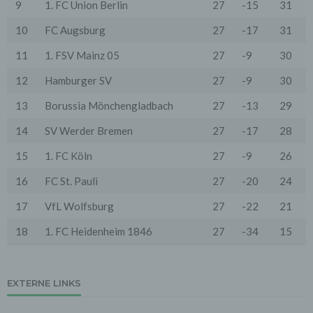
9
1. FC Union Berlin
27
-15
31
Cookies sind Informationen, die von unserem
Webserver oder Webservern Dritter an die Web-
10
FC Augsburg
27
-17
31
Browser der Nutzer übertragen und dort für einen
späteren Abruf gespeichert werden. Über den Einsatz
11
1. FSV Mainz 05
27
-9
30
von Cookies im Rahmen pseudonymer
Reichweitenmessung werden die Nutzer im Rahmen
12
Hamburger SV
27
-9
30
dieser Datenschutzerklärung informiert.
13
Borussia Mönchengladbach
27
-13
29
Die Betrachtung dieses Onlineangebotes ist auch unter
Ausschluss von Cookies möglich. Falls die Nutzer
nicht möchten, dass Cookies auf ihrem Rechner
14
SV Werder Bremen
27
-17
28
gespeichert werden, werden sie gebeten die
entsprechende Option in den Systemeinstellungen
15
1. FC Köln
27
-9
26
ihres Browsers zu deaktivieren. Gespeicherte Cookies
können in den Systemeinstellungen des Browsers
16
FC St. Pauli
27
-20
24
gelöscht werden. Der Ausschluss von Cookies kann
zu Funktionseinschränkungen dieses Onlineangebotes
17
VfL Wolfsburg
27
-22
21
führen.
18
1. FC Heidenheim 1846
27
-34
15
Es besteht die Möglichkeit, viele Online-Anzeigen-
Cookies von Unternehmen über die US-amerikanische
Seite http://www.aboutads.info/choices oder die EU-
Seite http://www.youronlinechoices.com/uk/your-ad-
EXTERNE LINKS
choices/ zu verwalten.
6. Google Analytics