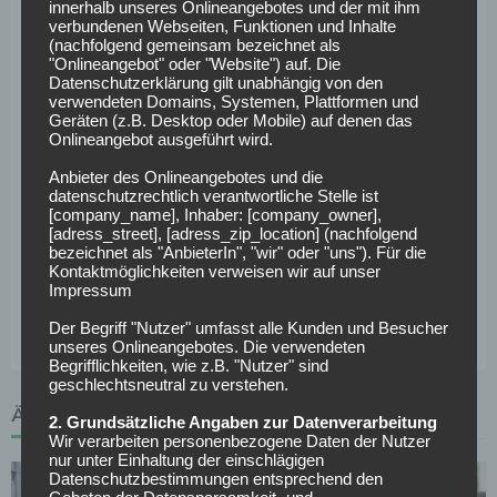
Identität von Schalke sieht er indes nicht. Der Erfolg
innerhalb unseres Onlineangebotes und der mit ihm
verbundenen Webseiten, Funktionen und Inhalte
rechtfertige derweil bereits zum jetzigen Zeitpunkt die
(nachfolgend gemeinsam bezeichnet als
Entscheidung für das langfristige Engagement. Ziel sei es
"Onlineangebot" oder "Website") auf. Die
gewesen, nach drei Jahren zu amortisieren. Da man das
Datenschutzerklärung gilt unabhängig von den
verwendeten Domains, Systemen, Plattformen und
bereits vorzeitig erreicht hat, streben die
Geräten (z.B. Desktop oder Mobile) auf denen das
Verantwortlichen nun an, dass in den kommenden drei bis
Onlineangebot ausgeführt wird.
fünf Jahren zehn Prozent der Vermarktungs-Erlöse aus
Anbieter des Onlineangebotes und die
dem E-Sport kommen.
datenschutzrechtlich verantwortliche Stelle ist
[company_name], Inhaber: [company_owner],
[adress_street], [adress_zip_location] (nachfolgend
Die wirtschaftlichen Erlöse, versichert Jobst, sollen auch
bezeichnet als "AnbieterIn", "wir" oder "uns"). Für die
in Zukunft dem Kerngeschäft zugute kommen. Lediglich
Kontaktmöglichkeiten verweisen wir auf unser
den Aufwand, den man betreiben muss, um im E-Sport
Impressum
international konkurrenzfähig zu sein, werde man leisten.
Der Begriff "Nutzer" umfasst alle Kunden und Besucher
unseres Onlineangebotes. Die verwendeten
Begrifflichkeiten, wie z.B. "Nutzer" sind
geschlechtsneutral zu verstehen.
ÄHNLICHE ARTIKEL
2. Grundsätzliche Angaben zur Datenverarbeitung
Wir verarbeiten personenbezogene Daten der Nutzer
nur unter Einhaltung der einschlägigen
Datenschutzbestimmungen entsprechend den
Geboten der Datensparsamkeit- und