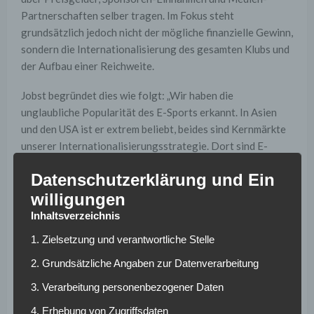
Partnerschaften selber tragen. Im Fokus steht
grundsätzlich jedoch nicht der mögliche finanzielle Gewinn,
sondern die Internationalisierung des gesamten Klubs und
der Aufbau einer Reichweite.
Jobst begründet dies wie folgt: „Wir haben die
unglaubliche Popularität des E-Sports erkannt. In Asien
und den USA ist er extrem beliebt, beides sind Kernmärkte
unserer Internationalisierungsstrategie. Dort sind E-
Sports über digitale Wege ein effizienter und
Datenschutzerklärung und Ein
kostenüberschaubarer Weg, Reichweite aufzubauen und
willigungen
die Marke international zu platzieren.“
Inhaltsverzeichnis
Darüber hinaus erreiche man eine komplett neue
1. Zielsetzung und verantwortliche Stelle
Zielgruppe in einer jungen Generation, die man über das
Kerngeschäft international weitaus herausfordernder
2. Grundsätzliche Angaben zur Datenverarbeitung
erreichen könne. Die große kommunikative Aufgabe sei es
3. Verarbeitung personenbezogener Daten
dabei, zu vermitteln, dass Fußball das Kerngeschäft ist und
bleibt.
4. Erhebung von Zugriffsdaten