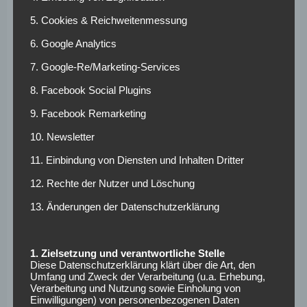
5. Cookies & Reichweitenmessung
Erlöse sollen auch in
6. Google Analytics
Zukunft dem
7. Google-Re/Marketing-Services
Kerngeschäft zugute
8. Facebook Social Plugins
kommen
9. Facebook Remarketing
10. Newsletter
Der Geschäftsführer von Borussia Dortmund, Hans-
11. Einbindung von Diensten und Inhalten Dritter
Joachim Watzke, stand dem E-Sport bislang äußerst
skeptisch gegenüber. Jobst ist sich dennoch sicher, dass
12. Rechte der Nutzer und Löschung
sich auch der große Rivale von Schalke in naher Zukunft
13. Änderungen der Datenschutzerklärung
Gedanken über das neue Segment und Geschäftsfeld
machen wird. Für den Marketing-Fachmann ist es wichtig,
auch oder gerade als Traditionsverein innovativ zu denken
1. Zielsetzung und verantwortliche Stelle
und neue Wege zu gehen.
Diese Datenschutzerklärung klärt über die Art, den
Umfang und Zweck der Verarbeitung (u.a. Erhebung,
Verarbeitung und Nutzung sowie Einholung von
Eine konträre Position des E-Sports zu der Marken-
Einwilligungen) von personenbezogenen Daten