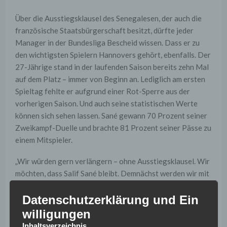
Über die Ausstiegsklausel des Senegalesen, der auch die
französische Staatsbürgerschaft besitzt, dürfte jeder
Manager in der Bundesliga Bescheid wissen. Dass er zu
den wichtigsten Spielern Hannovers gehört, ebenfalls. Der
27-Jährige stand in der laufenden Saison bereits zehn Mal
auf dem Platz – immer von Beginn an. Lediglich am ersten
Spieltag fehlte er aufgrund einer Rot-Sperre aus der
vorherigen Saison. Und auch seine statistischen Werte
können sich sehen lassen. Sané gewann 70 Prozent seiner
Zweikampf-Duelle und brachte 81 Prozent seiner Pässe zu
einem Mitspieler.
„Wir würden gern verlängern – ohne Ausstiegsklausel. Wir
möchten, dass Salif Sané bleibt. Demnächst werden wir mit
ihm und seinen Beratern reden“, bestätigt Hannovers
Datenschutzerklärung und Ein
Präsident Martin Kind gegenüber der Bild-Zeitung. Die
Höhe der Ausstiegsklausel liegt bei acht Millionen, so
willigungen
kolportieren es die Medien. Klubs aus England und China
Inhaltsverzeichnis