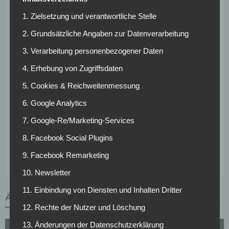
müssten jedoch zehn Millionen aufbringen. In Anbetracht,
1. Zielsetzung und verantwortliche Stelle
dass der 1,96m große Innenverteidiger einst für etwa zwei
Millionen Euro verpflichtet wurde, ist es mit Sicherheit kein
2. Grundsätzliche Angaben zur Datenverarbeitung
schlechtes Geschäft für die Niedersachsen.
3. Verarbeitung personenbezogener Daten
Im Sommer 2016 wurde Salif Sané von mehreren Vereinen
4. Erhebung von Zugriffsdaten
umgarnt, insbesondere vom 1. FC Köln. Damals soll der
5. Cookies & Reichweitenmessung
Defensivspieler eine Ausstiegsklausel als Bedingung für
seinen Verbleib in Hannover gestellt haben – die ihm
6. Google Analytics
gewährt wurde. Aufgrund der derzeitigen Entwicklung des
7. Google-Re/Marketing-Services
Vereins (Platz 6) kann man davon ausgehen, dass der 27-
8. Facebook Social Plugins
Jährige nicht davon abgeneigt ist, seinen Vertrag – ohne
Ausstiegsklausel und mit höherem Gehalt – zu verlängern.
9. Facebook Remarketing
10. Newsletter
11. Einbindung von Diensten und Inhalten Dritter
ÄHNLICHE ARTIKEL
12. Rechte der Nutzer und Löschung
13. Änderungen der Datenschutzerklärung