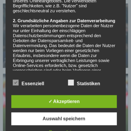
unseres Onlineangebotes. Die verwendeten
Begrifflichkeiten, wie z.B. "Nutzer" sind
geschlechtsneutral zu verstehen.
2. Grundsätzliche Angaben zur Datenverarbeitung
Wir verarbeiten personenbezogene Daten der Nutzer
nur unter Einhaltung der einschlägigen
Datenschutzbestimmungen entsprechend den
HANNOVER 96
Geboten der Datensparsamkeit- und
Datenvermeidung. Das bedeutet die Daten der Nutzer
Hannover 96 vor Entscheidung: Zukunft von
werden nur beim Vorliegen einer gesetzlichen
Abwehrspieler hängt am Aufstieg
Erlaubnis, insbesondere wenn die Daten zur
Erbringung unserer vertraglichen Leistungen sowie
09.04.2026
Online-Services erforderlich, bzw. gesetzlich
vorgeschrieben sind oder beim Vorliegen einer
Einwilligung verarbeitet.
Essenziell
Statistiken
Wir treffen organisatorische, vertragliche und
technische Sicherheitsmaßnahmen entsprechend dem
Stand der Technik, um sicher zu stellen, dass die
Vorschriften der Datenschutzgesetze eingehalten
✓ Akzeptieren
werden und um damit die durch uns verarbeiteten
HANNOVER 96
Daten gegen zufällige oder vorsätzliche
Manipulationen, Verlust, Zerstörung oder gegen den
Hannover 96 könnte Wechsel bereuen: Stürmer
Auswahl speichern
Zugriff unberechtigter Personen zu schützen.
dreht beim Konkurrenten auf
Sofern im Rahmen dieser Datenschutzerklärung