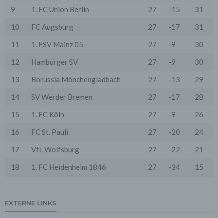
Zwecke, wenn diese notwendig sind, um unsere
9
1. FC Union Berlin
27
-15
31
vertraglichen Verpflichtungen gegenüber den Nutzern
zu erfüllen (z.B. Adressmitteilung an Lieferanten).
10
FC Augsburg
27
-17
31
Bei der Kontaktaufnahme mit uns (per Kontaktformular
11
1. FSV Mainz 05
27
-9
30
oder Email) werden die Angaben des Nutzers zwecks
Bearbeitung der Anfrage sowie für den Fall, dass
Anschlussfragen entstehen, gespeichert.
12
Hamburger SV
27
-9
30
Personenbezogene Daten werden gelöscht, sofern sie
ihren Verwendungszweck erfüllt haben und der
13
Borussia Mönchengladbach
27
-13
29
Löschung keine Aufbewahrungspflichten
entgegenstehen.
14
SV Werder Bremen
27
-17
28
4. Erhebung von Zugriffsdaten
15
1. FC Köln
27
-9
26
Wir erheben Daten über jeden Zugriff auf den Server,
auf dem sich dieser Dienst befindet (so genannte
16
FC St. Pauli
27
-20
24
Serverlogfiles). Zu den Zugriffsdaten gehören Name
der abgerufenen Webseite, Datei, Datum und Uhrzeit
17
VfL Wolfsburg
27
-22
21
des Abrufs, übertragene Datenmenge, Meldung über
erfolgreichen Abruf, Browsertyp nebst Version, das
18
1. FC Heidenheim 1846
27
-34
15
Betriebssystem des Nutzers, Referrer URL (die zuvor
besuchte Seite), IP-Adresse und der anfragende
Provider.
Wir verwenden die Protokolldaten ohne Zuordnung zur
EXTERNE LINKS
Person des Nutzers oder sonstiger Profilerstellung