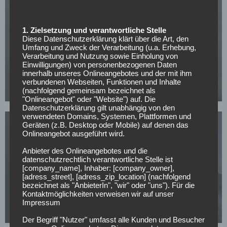
1. Zielsetzung und verantwortliche Stelle
Diese Datenschutzerklärung klärt über die Art, den
Umfang und Zweck der Verarbeitung (u.a. Erhebung,
HANNOVER 96
Verarbeitung und Nutzung sowie Einholung von
Einwilligungen) von personenbezogenen Daten
Lazarett lichtet sich: Hannover 96 kann wieder auf
innerhalb unseres Onlineangebotes und der mit ihm
wichtigen Schlüsselspieler zurückgreifen
verbundenen Webseiten, Funktionen und Inhalte
(nachfolgend gemeinsam bezeichnet als
23.04.2026
"Onlineangebot" oder "Website") auf. Die
Datenschutzerklärung gilt unabhängig von den
verwendeten Domains, Systemen, Plattformen und
Geräten (z.B. Desktop oder Mobile) auf denen das
Onlineangebot ausgeführt wird.
Anbieter des Onlineangebotes und die
datenschutzrechtlich verantwortliche Stelle ist
[company_name], Inhaber: [company_owner],
2. BUNDESLIGA
[adress_street], [adress_zip_location] (nachfolgend
bezeichnet als "AnbieterIn", "wir" oder "uns"). Für die
Hannover 96: Becker rückt in den Fokus für den
Kontaktmöglichkeiten verweisen wir auf unser
Boss-Posten
Impressum
15.04.2026
Der Begriff "Nutzer" umfasst alle Kunden und Besucher