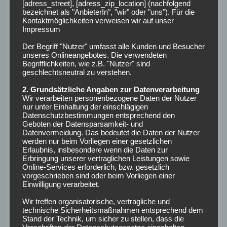
werden. Das dient auch der Teamchemie, denn jeder kann
[adress_street], [adress_zip_location] (nachfolgend
bezeichnet als "AnbieterIn", "wir" oder "uns"). Für die
das Kollektiv mit seinen individuellen Stärken noch besser
Kontaktmöglichkeiten verweisen wir auf unser
machen. Dieses Kollektiv ist es wiederum, von dem die
Impressum
hervorragend gescouteten jungen Talente profitieren.
Der Begriff "Nutzer" umfasst alle Kunden und Besucher
Denn im blau-weißen Gebilde gibt man Ihnen das Gefühl
unseres Onlineangebotes. Die verwendeten
der Ruhe und Konstanz. Man suggeriert einen
Begrifflichkeiten, wie z.B. "Nutzer" sind
geschlechtsneutral zu verstehen.
langfristigen Plan, ohne das Tagesgeschäft zu vergessen.
Im Moment mit Erfolg.
2. Grundsätzliche Angaben zur Datenverarbeitung
Wir verarbeiten personenbezogene Daten der Nutzer
Was ist in der
nur unter Einhaltung der einschlägigen
Datenschutzbestimmungen entsprechend den
Geboten der Datensparsamkeit- und
aktuellen
Datenvermeidung. Das bedeutet die Daten der Nutzer
werden nur beim Vorliegen einer gesetzlichen
Transferperiode zu
Erlaubnis, insbesondere wenn die Daten zur
Erbringung unserer vertraglichen Leistungen sowie
Online-Services erforderlich, bzw. gesetzlich
erwarten?
vorgeschrieben sind oder beim Vorliegen einer
Einwilligung verarbeitet.
Die Situation gibt recht. Akuter Handlungsbedarf besteht
Wir treffen organisatorische, vertragliche und
technische Sicherheitsmaßnahmen entsprechend dem
nicht. Vermutlich wird den Berlinern ein eher ruhiger
Stand der Technik, um sicher zu stellen, dass die
Winter bevorstehen. Man wird sich vor allem auf