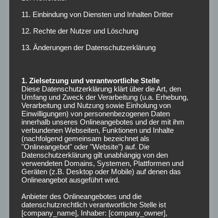
Jogi Löw unhonoriert bleiben werden.
11. Einbindung von Diensten und Inhalten Dritter
Auch diese Saison konnten mit Ondrej Duda (22) und Allan
12. Rechte der Nutzer und Löschung
Souza (19) zukunftsträchtige Spieler an die Spree gelotst
werden. Duda, der fest verpflichtet wurde, konnte
13. Änderungen der Datenschutzerklärung
bisher wegen einen komplexen Knieverletzung noch keine
einzige Spielminute absolvieren. Souza, der aus Liverpool
1. Zielsetzung und verantwortliche Stelle
geliehen wurde, sammelt überwiegend als Joker
Diese Datenschutzerklärung klärt über die Art, den
Einsatzzeit in der deutschen Eliteliga. Das entspricht auch
Umfang und Zweck der Verarbeitung (u.a. Erhebung,
dem Dardai’schen Stil. Dem behutsamen Aufbau von
Verarbeitung und Nutzung sowie Einholung von
Einwilligungen) von personenbezogenen Daten
Talenten, die von hocherfahrenen Spielern im Training und
innerhalb unseres Onlineangebotes und der mit ihm
Spielbetrieb unterstützt werden.
verbundenen Webseiten, Funktionen und Inhalte
(nachfolgend gemeinsam bezeichnet als
Zusammenfassend
"Onlineangebot" oder "Website") auf. Die
Datenschutzerklärung gilt unabhängig von den
verwendeten Domains, Systemen, Plattformen und
lässt sich also sagen:
Geräten (z.B. Desktop oder Mobile) auf denen das
Onlineangebot ausgeführt wird.
Anbieter des Onlineangebotes und die
Qualitäten von vermeintlich ausgedienten Spielern können
datenschutzrechtlich verantwortliche Stelle ist
durch Dárdais Spielsystem wieder ans Licht gebracht
[company_name], Inhaber: [company_owner],