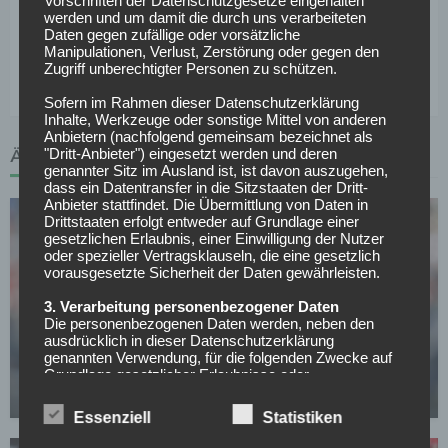
Vorschriften der Datenschutzgesetze eingehalten
werden und um damit die durch uns verarbeiteten
Vertragsgespräche beschränken und das Scouting nach
Daten gegen zufällige oder vorsätzliche
potentiellen Nachfolgern für Spieler mit auslaufenden
Manipulationen, Verlust, Zerstörung oder gegen den
Verträgen vorantreiben.
Zugriff unberechtigter Personen zu schützen.
Sofern im Rahmen dieser Datenschutzerklärung
Inhalte, Werkzeuge oder sonstige Mittel von anderen
Anbietern (nachfolgend gemeinsam bezeichnet als
"Dritt-Anbieter") eingesetzt werden und deren
ÄHNLICHE ARTIKEL
genannter Sitz im Ausland ist, ist davon auszugehen,
dass ein Datentransfer in die Sitzstaaten der Dritt-
Anbieter stattfindet. Die Übermittlung von Daten in
Drittstaaten erfolgt entweder auf Grundlage einer
gesetzlichen Erlaubnis, einer Einwilligung der Nutzer
oder spezieller Vertragsklauseln, die eine gesetzlich
vorausgesetzte Sicherheit der Daten gewährleisten.
3. Verarbeitung personenbezogener Daten
BUNDESLIGA
Die personenbezogenen Daten werden, neben den
ausdrücklich in dieser Datenschutzerklärung
Courtois begrüßt Van Bommel als neuen Belgien-
genannten Verwendung, für die folgenden Zwecke auf
Coach
Grundlage gesetzlicher Erlaubnisse oder
Einwilligungen der Nutzer verarbeitet:
27.07.2026
- Die Zurverfügungstellung, Ausführung, Pflege,
Essenziell
Statistiken
Optimierung und Sicherung unserer Dienste-, Service-
und Nutzerleistungen;