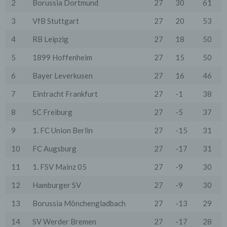
2
Borussia Dortmund
27
30
61
entsprechende Option in den Systemeinstellungen
ihres Browsers zu deaktivieren. Gespeicherte Cookies
3
VfB Stuttgart
27
20
53
können in den Systemeinstellungen des Browsers
gelöscht werden. Der Ausschluss von Cookies kann
4
RB Leipzig
27
18
50
zu Funktionseinschränkungen dieses Onlineangebotes
führen.
5
1899 Hoffenheim
27
15
50
Es besteht die Möglichkeit, viele Online-Anzeigen-
6
Bayer Leverkusen
27
16
46
Cookies von Unternehmen über die US-amerikanische
Seite http://www.aboutads.info/choices oder die EU-
7
Eintracht Frankfurt
27
-1
38
Seite http://www.youronlinechoices.com/uk/your-ad-
choices/ zu verwalten.
8
SC Freiburg
27
-5
37
6. Google Analytics
Wir setzen Google Analytics, einen Webanalysedienst
9
1. FC Union Berlin
27
-15
31
der Google Inc. ("Google") ein. Google verwendet
Cookies. Die durch das Cookie erzeugten
10
FC Augsburg
27
-17
31
Informationen über Benutzung des Onlineangebotes
durch die Nutzer werden in der Regel an einen Server
11
1. FSV Mainz 05
27
-9
30
von Google in den USA übertragen und dort
gespeichert.
12
Hamburger SV
27
-9
30
Google wird diese Informationen in unserem Auftrag
13
Borussia Mönchengladbach
27
-13
29
benutzen, um die Nutzung unseres Onlineangebotes
durch die Nutzer auszuwerten, um Reports über die
14
SV Werder Bremen
27
-17
28
Aktivitäten innerhalb dieses Onlineangebotes