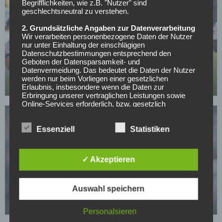
Begrifflichkeiten, wie z.B. "Nutzer" sind
geschlechtsneutral zu verstehen.
2. Grundsätzliche Angaben zur Datenverarbeitung
Wir verarbeiten personenbezogene Daten der Nutzer
nur unter Einhaltung der einschlägigen
FC SCHALKE 04
Datenschutzbestimmungen entsprechend den
„Ein überragender Tag“: Schalke jubelt vor
Geboten der Datensparsamkeit- und
Datenvermeidung. Das bedeutet die Daten der Nutzer
Bundesliga-Rückkehr
werden nur beim Vorliegen einer gesetzlichen
26.04.2026
Erlaubnis, insbesondere wenn die Daten zur
Erbringung unserer vertraglichen Leistungen sowie
Online-Services erforderlich, bzw. gesetzlich
vorgeschrieben sind oder beim Vorliegen einer
Einwilligung verarbeitet.
Essenziell
Statistiken
Wir treffen organisatorische, vertragliche und
technische Sicherheitsmaßnahmen entsprechend dem
Stand der Technik, um sicher zu stellen, dass die
✓ Akzeptieren
Vorschriften der Datenschutzgesetze eingehalten
FC SCHALKE 04
werden und um damit die durch uns verarbeiteten
Schalke atmet auf: Muslic enthüllt Dzekos
Daten gegen zufällige oder vorsätzliche
Manipulationen, Verlust, Zerstörung oder gegen den
Auswahl speichern
Comeback-Plan
Zugriff unberechtigter Personen zu schützen.
24.04.2026
Personalsieren
Sofern im Rahmen dieser Datenschutzerklärung
Inhalte, Werkzeuge oder sonstige Mittel von anderen