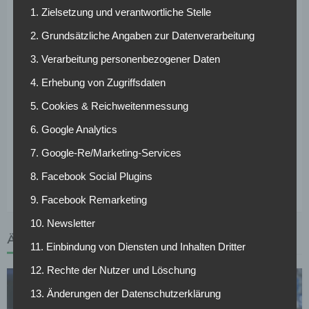
mehrere hohe Niederlagen blieben im Kopf. Noch hat
1. Zielsetzung und verantwortliche Stelle
Baumgart den Ligaverbleib nicht abgeschrieben, dennoch
2. Grundsätzliche Angaben zur Datenverarbeitung
ist die Lage aktuell mehr als prekär. „Ganz klar, wir sind
3. Verarbeitung personenbezogener Daten
noch nicht abgestiegen und wir streben den Klassenerhalt
an.
Doch von diesem Ziel sind wir momentan noch weit
4. Erhebung von Zugriffsdaten
weg.
Die oft gehörten Komplimente können kein Trost
5. Cookies & Reichweitenmessung
sein, doch wir haben – unabhängig vom Tabellenplatz –
auch in anderer Hinsicht unsere internen Vorgaben
6. Google Analytics
erfüllen können.“ Dennoch könnte es das vorerst letzte
7. Google-Re/Marketing-Services
Aufeinandertreffen mit den Bremern in der ersten Liga
8. Facebook Social Plugins
werden.
9. Facebook Remarketing
10. Newsletter
ÄHNLICHE ARTIKEL
11. Einbindung von Diensten und Inhalten Dritter
12. Rechte der Nutzer und Löschung
13. Änderungen der Datenschutzerklärung