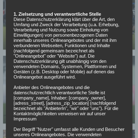
1. Zielsetzung und verantwortliche Stelle
Diese Datenschutzerklärung klärt über die Art, den
2. BUNDESLIGA
Umfang und Zweck der Verarbeitung (u.a. Erhebung,
Ab- und Aufstiegskampf-Entscheidungen in der 2.
Verarbeitung und Nutzung sowie Einholung von
Bundesliga
Einwilligungen) von personenbezogenen Daten
innerhalb unseres Onlineangebotes und der mit ihm
01.05.2026
verbundenen Webseiten, Funktionen und Inhalte
(nachfolgend gemeinsam bezeichnet als
"Onlineangebot" oder "Website") auf. Die
Datenschutzerklärung gilt unabhängig von den
verwendeten Domains, Systemen, Plattformen und
Geräten (z.B. Desktop oder Mobile) auf denen das
Onlineangebot ausgeführt wird.
Anbieter des Onlineangebotes und die
datenschutzrechtlich verantwortliche Stelle ist
FC AUGSBURG
[company_name], Inhaber: [company_owner],
Macht der FC Augsburg das Rennen um diesen
[adress_street], [adress_zip_location] (nachfolgend
Zweiliga-Star?
bezeichnet als "AnbieterIn", "wir" oder "uns"). Für die
Kontaktmöglichkeiten verweisen wir auf unser
29.04.2026
Impressum
Der Begriff "Nutzer" umfasst alle Kunden und Besucher
unseres Onlineangebotes. Die verwendeten