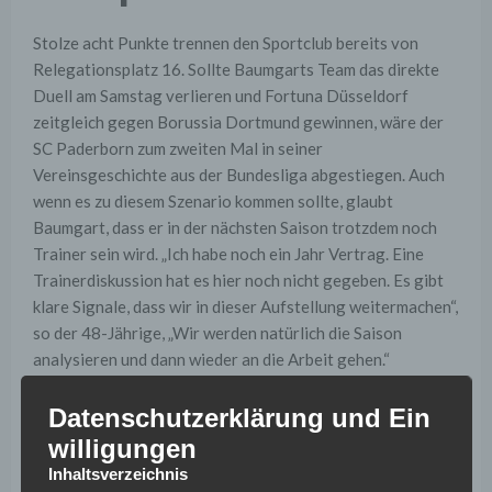
Stolze acht Punkte trennen den Sportclub bereits von
Relegationsplatz 16. Sollte Baumgarts Team das direkte
Duell am Samstag verlieren und Fortuna Düsseldorf
zeitgleich gegen Borussia Dortmund gewinnen, wäre der
SC Paderborn zum zweiten Mal in seiner
Vereinsgeschichte aus der Bundesliga abgestiegen. Auch
wenn es zu diesem Szenario kommen sollte, glaubt
Baumgart, dass er in der nächsten Saison trotzdem noch
Trainer sein wird. „Ich habe noch ein Jahr Vertrag. Eine
Trainerdiskussion hat es hier noch nicht gegeben. Es gibt
klare Signale, dass wir in dieser Aufstellung weitermachen“,
so der 48-Jährige, „Wir werden natürlich die Saison
analysieren und dann wieder an die Arbeit gehen.“
Immer wieder konnte der letztjährige Aufsteiger in dieser
Datenschutzerklärung und Ein
Saison für Furore sorgen. Sowohl die beiden knappen 2:3-
willigungen
Niederlagen gegen den FC Bayern München als auch das
Inhaltsverzeichnis
3:3-Unentschieden gegen Borussia Dortmund und