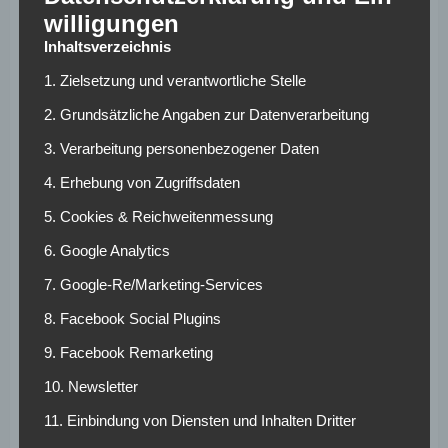
der Klubgeschichte.
willigungen
Inhaltsverzeichnis
Die Zeit als
1. Zielsetzung und verantwortliche Stelle
Funktionär und
2. Grundsätzliche Angaben zur Datenverarbeitung
Nachwuchscoach
3. Verarbeitung personenbezogener Daten
4. Erhebung von Zugriffsdaten
Nach seiner aktiven Karriere blieb Bogdan dem Verein
5. Cookies & Reichweitenmessung
zunächst als Jugendtrainer, Koordinator und Assistent von
Winfried Schäfer treu. Im Jahr 2000 zog es ihn zurück nach
6. Google Analytics
Kroatien, wo er in verschiedenen Funktionen beim NK
7. Google-Re/Marketing-Services
Savski Marof und später bei Inter Zaprešić tätig war –
unter anderem als Leiter der Jugendakademie und als
8. Facebook Social Plugins
Trainer im Nachwuchsbereich. Mit seinem Tod verliert der
9. Facebook Remarketing
europäische Fußball nicht nur einen ehemaligen
10. Newsletter
Rekordspieler, sondern auch einen Menschen, der über
Jahrzehnte als Vermittler zwischen deutscher und
11. Einbindung von Diensten und Inhalten Dritter
kroatischer Fußballschule wirkte.