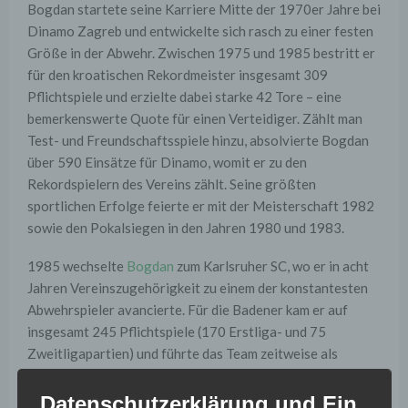
Bogdan startete seine Karriere Mitte der 1970er Jahre bei
Dinamo Zagreb und entwickelte sich rasch zu einer festen
Größe in der Abwehr. Zwischen 1975 und 1985 bestritt er
für den kroatischen Rekordmeister insgesamt 309
Pflichtspiele und erzielte dabei starke 42 Tore – eine
bemerkenswerte Quote für einen Verteidiger. Zählt man
Test- und Freundschaftsspiele hinzu, absolvierte Bogdan
über 590 Einsätze für Dinamo, womit er zu den
Rekordspielern des Vereins zählt. Seine größten
sportlichen Erfolge feierte er mit der Meisterschaft 1982
sowie den Pokalsiegen in den Jahren 1980 und 1983.
1985 wechselte
Bogdan
zum Karlsruher SC, wo er in acht
Jahren Vereinszugehörigkeit zu einem der konstantesten
Abwehrspieler avancierte. Für die Badener kam er auf
insgesamt 245 Pflichtspiele (170 Erstliga- und 75
Zweitligapartien) und führte das Team zeitweise als
erfahrener Führungsspieler auf dem Platz. Statistisch
belegt Bogdan beim KSC mit diesen Einsätzen Rang acht
Datenschutzerklärung und Ein