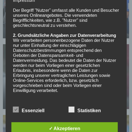
Der Begriff "Nutzer" umfasst alle Kunden und Besucher
unseres Onlineangebotes. Die verwendeten
FC SCHALKE 04
Begrifflichkeiten, wie z.B. "Nutzer" sind
Schalke verleiht Torwart nach Norwegen
geschlechtsneutral zu verstehen.
14.07.2026
2. Grundsätzliche Angaben zur Datenverarbeitung
Wir verarbeiten personenbezogene Daten der Nutzer
nur unter Einhaltung der einschlägigen
Datenschutzbestimmungen entsprechend den
Geboten der Datensparsamkeit- und
Datenvermeidung. Das bedeutet die Daten der Nutzer
werden nur beim Vorliegen einer gesetzlichen
Erlaubnis, insbesondere wenn die Daten zur
Erbringung unserer vertraglichen Leistungen sowie
Online-Services erforderlich, bzw. gesetzlich
SONSTIGES
vorgeschrieben sind oder beim Vorliegen einer
All or Nothing: Hearts & Schwolow greifen nach
Einwilligung verarbeitet.
der Krone
Wir treffen organisatorische, vertragliche und
15.05.2026
technische Sicherheitsmaßnahmen entsprechend dem
Stand der Technik, um sicher zu stellen, dass die
Essenziell
Statistiken
Vorschriften der Datenschutzgesetze eingehalten
werden und um damit die durch uns verarbeiteten
Daten gegen zufällige oder vorsätzliche
✓ Akzeptieren
Manipulationen, Verlust, Zerstörung oder gegen den