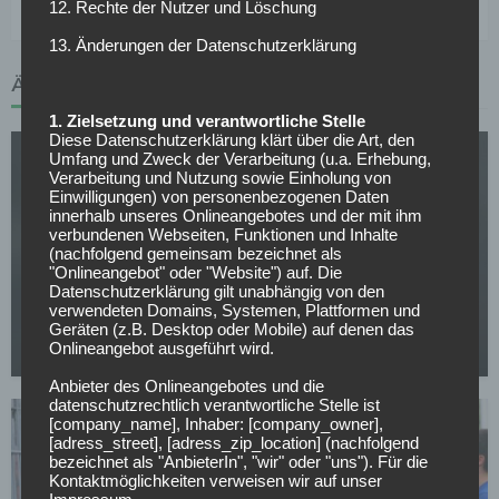
12. Rechte der Nutzer und Löschung
13. Änderungen der Datenschutzerklärung
ÄHNLICHE ARTIKEL
1. Zielsetzung und verantwortliche Stelle
Diese Datenschutzerklärung klärt über die Art, den
Umfang und Zweck der Verarbeitung (u.a. Erhebung,
Verarbeitung und Nutzung sowie Einholung von
Einwilligungen) von personenbezogenen Daten
innerhalb unseres Onlineangebotes und der mit ihm
verbundenen Webseiten, Funktionen und Inhalte
(nachfolgend gemeinsam bezeichnet als
"Onlineangebot" oder "Website") auf. Die
Datenschutzerklärung gilt unabhängig von den
2. BUNDESLIGA
verwendeten Domains, Systemen, Plattformen und
Ein Ex-Barça-Talent für den Club
Geräten (z.B. Desktop oder Mobile) auf denen das
Onlineangebot ausgeführt wird.
23.07.2026
Anbieter des Onlineangebotes und die
datenschutzrechtlich verantwortliche Stelle ist
[company_name], Inhaber: [company_owner],
[adress_street], [adress_zip_location] (nachfolgend
bezeichnet als "AnbieterIn", "wir" oder "uns"). Für die
Kontaktmöglichkeiten verweisen wir auf unser
Impressum