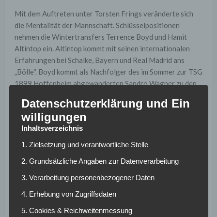
Mit dem Auftreten unter Torsten Frings veränderte sich
die Mentalität der Mannschaft. Schlüsselpositionen
nehmen die Wintertransfers Terrence Boyd und Hamit
Altintop ein. Altintop kommt mit seinen internationalen
Erfahrungen bei Schalke, Bayern und Real Madrid ans
„Bölle“. Boyd kommt als Nachfolger des im Sommer zur TSG
1899 Hoffenheim abgewanderten Sandro Wagner zu den
Lilien. Wobei der Ex-Leipziger regelmäßig Tore im
Datenschutzerklärung und Ein
Offensivspiel beitragen muss. Andernfalls kann er die
willigungen
Lücke genauso wenig wie Schipplock oder Colak schließen.
Inhaltsverzeichnis
Warum langt es trotz
1. Zielsetzung und verantwortliche Stelle
des Sieges gegen
2. Grundsätzliche Angaben zur Datenverarbeitung
Dortmund nicht für
3. Verarbeitung personenbezogener Daten
4. Erhebung von Zugriffsdaten
Liga 1?
5. Cookies & Reichweitenmessung