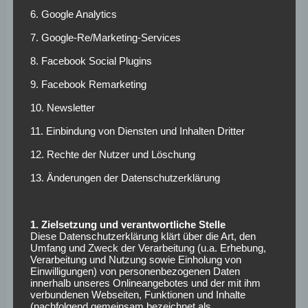
Alle 12 Punkte der Saison konnte Darmstadt nur am
6. Google Analytics
heimischen Stadion am Böllenfalltor sammeln. Es gab keine
7. Google-Re/Marketing-Services
Punkte gegen die direkten Konkurrenten aus Ingoldstadt
8. Facebook Social Plugins
und Hamburg. Die Leistung gegen Werder Bremen reichte
für Darmstadt nur zu einem mageren Pünktchen.
9. Facebook Remarketing
Ohne konstant gute Leistungen ist der Sieg gegen
10. Newsletter
Borussia Dortmund nichts wert. Es müssen weiter Punkte
11. Einbindung von Diensten und Inhalten Dritter
folgen. Besonders in der Fremde bei den drei direkten
12. Rechte der Nutzer und Löschung
Konkurrenten. Wenn man auswärts auch in der Rückrunde
keine Punkte sammelt, wird man in der nächsten Saison
13. Änderungen der Datenschutzerklärung
anstatt in der ersten, in der zweiten Bundesliga spielen.
Fazit im Kampf um
1. Zielsetzung und verantwortliche Stelle
Diese Datenschutzerklärung klärt über die Art, den
den Klassenerhalt
Umfang und Zweck der Verarbeitung (u.a. Erhebung,
Verarbeitung und Nutzung sowie Einholung von
Einwilligungen) von personenbezogenen Daten
innerhalb unseres Onlineangebotes und der mit ihm
Sollte es den Darmstädtern gelingen öfter eine Leistung
verbundenen Webseiten, Funktionen und Inhalte
wie gegen Dortmund abzurufen, ist alles offen. Allerdings
(nachfolgend gemeinsam bezeichnet als