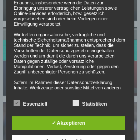
Erlaubnis, insbesondere wenn die Daten zur
Kohfeldt
Erbringung unserer vertraglichen Leistungen sowie
Online-Services erforderlich, bzw. gesetzlich
07.05.2026
vorgeschrieben sind oder beim Vorliegen einer
Einwilligung verarbeitet.
Wir treffen organisatorische, vertragliche und
technische Sicherheitsmaßnahmen entsprechend dem
Stand der Technik, um sicher zu stellen, dass die
Vorschriften der Datenschutzgesetze eingehalten
werden und um damit die durch uns verarbeiteten
Daten gegen zufällige oder vorsätzliche
SV DARMSTADT 98
Manipulationen, Verlust, Zerstörung oder gegen den
Zugriff unberechtigter Personen zu schützen.
Interesse an Top-Stürmer: Darmstadt fordert
Rekordablöse!
Sofern im Rahmen dieser Datenschutzerklärung
Inhalte, Werkzeuge oder sonstige Mittel von anderen
03.05.2026
Anbietern (nachfolgend gemeinsam bezeichnet als
"Dritt-Anbieter") eingesetzt werden und deren
genannter Sitz im Ausland ist, ist davon auszugehen,
Essenziell
Statistiken
dass ein Datentransfer in die Sitzstaaten der Dritt-
Anbieter stattfindet. Die Übermittlung von Daten in
Drittstaaten erfolgt entweder auf Grundlage einer
✓ Akzeptieren
gesetzlichen Erlaubnis, einer Einwilligung der Nutzer
oder spezieller Vertragsklauseln, die eine gesetzlich
vorausgesetzte Sicherheit der Daten gewährleisten.
SV DARMSTADT 98