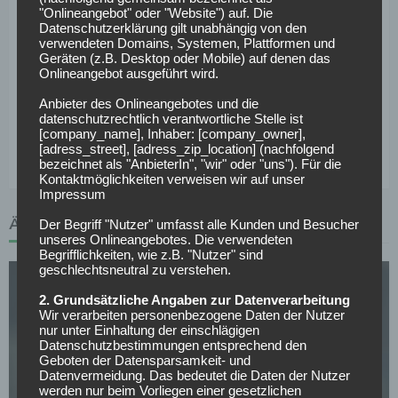
"Onlineangebot" oder "Website") auf. Die
muss man dann auch auswärts gegen die direkte
Datenschutzerklärung gilt unabhängig von den
Konkurrenz punkten. Bei sieben Punkten Rückstand auf
verwendeten Domains, Systemen, Plattformen und
Geräten (z.B. Desktop oder Mobile) auf denen das
den HSV ist nur die Relegation realistisch, es sei denn, der
Onlineangebot ausgeführt wird.
HSV und die anderen Abstiegskandidaten lassen Punkte
liegen und die Lilien nutzen dies dann aus. In den dann
Anbieter des Onlineangebotes und die
datenschutzrechtlich verantwortliche Stelle ist
folgenden zwei Spielen, wenn es denn zur Relegation
[company_name], Inhaber: [company_owner],
kommen sollte, ist alles offen.
[adress_street], [adress_zip_location] (nachfolgend
bezeichnet als "AnbieterIn", "wir" oder "uns"). Für die
Kontaktmöglichkeiten verweisen wir auf unser
Impressum
ÄHNLICHE ARTIKEL
Der Begriff "Nutzer" umfasst alle Kunden und Besucher
unseres Onlineangebotes. Die verwendeten
Begrifflichkeiten, wie z.B. "Nutzer" sind
geschlechtsneutral zu verstehen.
2. Grundsätzliche Angaben zur Datenverarbeitung
Wir verarbeiten personenbezogene Daten der Nutzer
nur unter Einhaltung der einschlägigen
Datenschutzbestimmungen entsprechend den
Geboten der Datensparsamkeit- und
SV DARMSTADT 98
Datenvermeidung. Das bedeutet die Daten der Nutzer
werden nur beim Vorliegen einer gesetzlichen
Offiziell: Darmstadt 98 verlängert mit Trainer