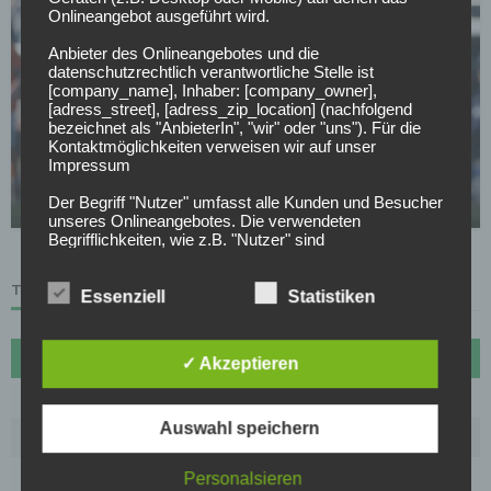
Onlineangebot ausgeführt wird.
Anbieter des Onlineangebotes und die
datenschutzrechtlich verantwortliche Stelle ist
[company_name], Inhaber: [company_owner],
[adress_street], [adress_zip_location] (nachfolgend
bezeichnet als "AnbieterIn", "wir" oder "uns"). Für die
SV DARMSTADT 98
Kontaktmöglichkeiten verweisen wir auf unser
Impressum
Winkt SV Darmstadt im Sommer ein Geldregen?
Der Begriff "Nutzer" umfasst alle Kunden und Besucher
01.04.2026
unseres Onlineangebotes. Die verwendeten
Begrifflichkeiten, wie z.B. "Nutzer" sind
geschlechtsneutral zu verstehen.
TABELLE
2. Grundsätzliche Angaben zur Datenverarbeitung
Essenziell
Statistiken
Wir verarbeiten personenbezogene Daten der Nutzer
nur unter Einhaltung der einschlägigen
Datenschutzbestimmungen entsprechend den
#
Name
Sp
Diff
Pkt
✓ Akzeptieren
Geboten der Datensparsamkeit- und
Datenvermeidung. Das bedeutet die Daten der Nutzer
1
FC Bayern München
27
72
70
werden nur beim Vorliegen einer gesetzlichen
Erlaubnis, insbesondere wenn die Daten zur
Auswahl speichern
2
Borussia Dortmund
27
30
61
Erbringung unserer vertraglichen Leistungen sowie
Online-Services erforderlich, bzw. gesetzlich
3
VfB Stuttgart
27
20
53
Personalsieren
vorgeschrieben sind oder beim Vorliegen einer