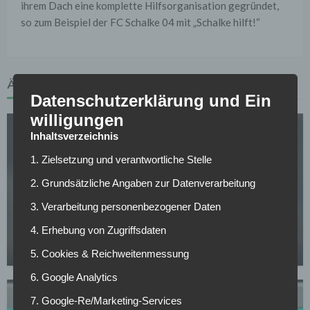
ihrem Dach eine komplette Hilfsorganisation gegründet,
so zum Beispiel der FC Schalke 04 mit „Schalke hilft!“
ÄHNLICHE ARTIKEL
Datenschutzerklärung und Ein
willigungen
Inhaltsverzeichnis
1. Zielsetzung und verantwortliche Stelle
2. Grundsätzliche Angaben zur Datenverarbeitung
SV DARMSTADT 98
3. Verarbeitung personenbezogener Daten
Offiziell: Darmstadt 98 verlängert mit Trainer
4. Erhebung von Zugriffsdaten
Kohfeldt
07.05.2026
5. Cookies & Reichweitenmessung
6. Google Analytics
7. Google-Re/Marketing-Services