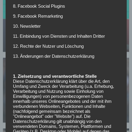
8. Facebook Social Plugins
9. Facebook Remarketing
SV DARMSTADT 98
10. Newsletter
Interesse an Top-Stürmer: Darmstadt fordert
11. Einbindung von Diensten und Inhalten Dritter
Rekordablöse!
12. Rechte der Nutzer und Löschung
03.05.2026
13. Änderungen der Datenschutzerklärung
1. Zielsetzung und verantwortliche Stelle
Diese Datenschutzerklärung klärt über die Art, den
Umfang und Zweck der Verarbeitung (u.a. Erhebung,
Verarbeitung und Nutzung sowie Einholung von
SV DARMSTADT 98
Einwilligungen) von personenbezogenen Daten
innerhalb unseres Onlineangebotes und der mit ihm
Darmstadt 98 trifft Entscheidung in der
verbundenen Webseiten, Funktionen und Inhalte
Trainerfrage
(nachfolgend gemeinsam bezeichnet als
"Onlineangebot" oder "Website") auf. Die
26.04.2026
Datenschutzerklärung gilt unabhängig von den
verwendeten Domains, Systemen, Plattformen und
Geräten (z.B. Desktop oder Mobile) auf denen das