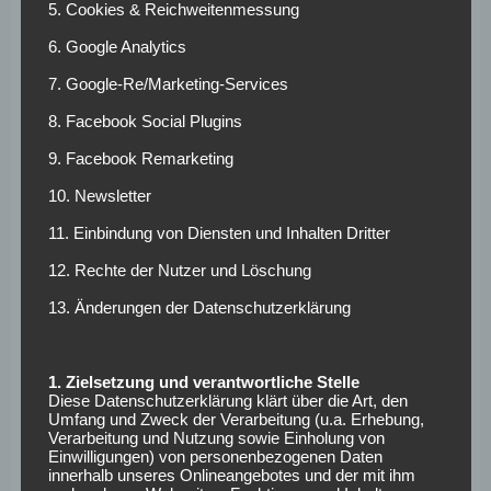
5. Cookies & Reichweitenmessung
oder den 2. Mannschaften der Profiteams. Für die
6. Google Analytics
Darmstädter ist es ein guter Transfer um die Breite des
Kaders zu stärken, nicht mehr nicht weniger.
7. Google-Re/Marketing-Services
Markus Steinhöfer
8. Facebook Social Plugins
9. Facebook Remarketing
Sollten sie jetzt nachgrübeln woher sie diesen Namen
10. Newsletter
kennen, ist das nur all zu verständlich. Der 30 Jährige
11. Einbindung von Diensten und Inhalten Dritter
Steinhöfer ist nämlich in der Bundesliga auch kein
Unbekannter. Vor ca. 10 Jahren kickte er für die Eintracht
12. Rechte der Nutzer und Löschung
aus Frankfurt, wo er sich langfristig jedoch nicht halten
13. Änderungen der Datenschutzerklärung
konnte. Es folgten einige Stationen im Ausland und in der
2. Liga bei Kaiserslautern, Aalen und 1860, nirgendwo
schien der ehemalige Frankfurter wirklich heimisch zu
1. Zielsetzung und verantwortliche Stelle
werden.
Diese Datenschutzerklärung klärt über die Art, den
Umfang und Zweck der Verarbeitung (u.a. Erhebung,
Verarbeitung und Nutzung sowie Einholung von
Mit 30 Jahren nun also die Rückkehr in das Oberhaus des
Einwilligungen) von personenbezogenen Daten
deutschen Fussballs
innerhalb unseres Onlineangebotes und der mit ihm