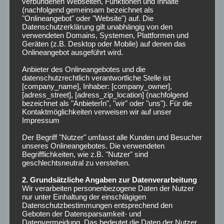
verbundenen Webseiten, Funktionen und Inhalte
Für die Darmstädter hat hier wohl vor allem der finanzielle
(nachfolgend gemeinsam bezeichnet als
Aspekt eine Rolle gespielt denn für Steinhöfer wird keine
"Onlineangebot" oder "Website") auf. Die
Ablöse fällig werden da der Wandervogel zuletzt
Datenschutzerklärung gilt unabhängig von den
verwendeten Domains, Systemen, Plattformen und
vereinslos auf der Suche nach einem Arbeitgeber war.
Geräten (z.B. Desktop oder Mobile) auf denen das
Inwiefern er den Darmstädtern helfen kann, muss
Onlineangebot ausgeführt wird.
abgewartet werden.
Anbieter des Onlineangebotes und die
datenschutzrechtlich verantwortliche Stelle ist
Patrick Banggaard
[company_name], Inhaber: [company_owner],
[adress_street], [adress_zip_location] (nachfolgend
bezeichnet als "AnbieterIn", "wir" oder "uns"). Für die
Kontaktmöglichkeiten verweisen wir auf unser
Außer für die Insider wird den meisten dieser Name nichts
Impressum
sagen, was auch nicht verwunderlich ist, da der 22 Jährige
bislang auch nur in der dänischen Liga seine Runden zog.
Der Begriff "Nutzer" umfasst alle Kunden und Besucher
unseres Onlineangebotes. Die verwendeten
Vor einigen Jahren wäre der dänische U21 Nationalspieler
Begrifflichkeiten, wie z.B. "Nutzer" sind
jedoch fast in der Bundesliga gelandet. Nach einem
geschlechtsneutral zu verstehen.
Probetraining beim 1.Fsv Mainz 05 kam allerdings keine
2. Grundsätzliche Angaben zur Datenverarbeitung
Einigung beider Parteien zu Stande, weshalb Banggaard
Wir verarbeiten personenbezogene Daten der Nutzer
nur unter Einhaltung der einschlägigen
seine Karriere in Dänemark beim FC Midtylland fortsetze.
Datenschutzbestimmungen entsprechend den
Geboten der Datensparsamkeit- und
Für den SV Darmstadt 98 aufjedenfall ein guter Transfer,
Datenvermeidung. Das bedeutet die Daten der Nutzer