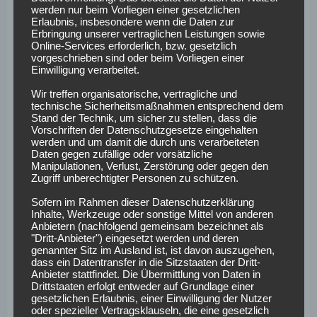
ein junger Spieler mit Potenzial, der wohl auch den Weg in
werden nur beim Vorliegen einer gesetzlichen
Erlaubnis, insbesondere wenn die Daten zur
die 2.Liga mitgehen würde.
Erbringung unserer vertraglichen Leistungen sowie
Online-Services erforderlich, bzw. gesetzlich
Sein Vertrag läuft bis 2020!
vorgeschrieben sind oder beim Vorliegen einer
Einwilligung verarbeitet.
Wilson Kamavuaka
Wir treffen organisatorische, vertragliche und
technische Sicherheitsmaßnahmen entsprechend dem
Stand der Technik, um sicher zu stellen, dass die
Der letzte im Bunde ist der 26 Jahre alte Wilson
Vorschriften der Datenschutzgesetze eingehalten
werden und um damit die durch uns verarbeiteten
Kamavuaka. Der Deutsch-kongolese kommt aus der
Daten gegen zufällige oder vorsätzliche
griechischen Super League. Die Fans des 1.FC Nürnberg
Manipulationen, Verlust, Zerstörung oder gegen den
Zugriff unberechtigter Personen zu schützen.
werden ihn vielleicht noch kennen, denn Kamavuaka
sammelte vor ein paar Jahren seine ersten Bundesliga
Sofern im Rahmen dieser Datenschutzerklärung
Minuten im Trikot der Clubberer. Über mehrere
Inhalte, Werkzeuge oder sonstige Mittel von anderen
Anbietern (nachfolgend gemeinsam bezeichnet als
Auslandsstationen und einer Leihe zu Jahn Regensburg,
"Dritt-Anbieter") eingesetzt werden und deren
hat sich nun der SV Darmstadt 98 die Dienste des 26
genannter Sitz im Ausland ist, ist davon auszugehen,
dass ein Datentransfer in die Sitzstaaten der Dritt-
Jährigen gesichert.
Anbieter stattfindet. Die Übermittlung von Daten in
Drittstaaten erfolgt entweder auf Grundlage einer
Kamavuaka wird wohl vorallem den Kader der Darmstädter
gesetzlichen Erlaubnis, einer Einwilligung der Nutzer
in der Breite verstärken ob es für die erste Elf reicht muss
oder spezieller Vertragsklauseln, die eine gesetzlich