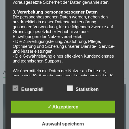
vorausgesetzte Sicherheit der Daten gewährleisten.
die Zukunft zeigen.
3. Verarbeitung personenbezogener Daten
Die personenbezogenen Daten werden, neben den
ausdrücklich in dieser Datenschutzerklärung
genannten Verwendung, für die folgenden Zwecke auf
Im nächsten Teil unserer Transferserie: Der Hamburger
Grundlage gesetzlicher Erlaubnisse oder
Sportverein
Einwilligungen der Nutzer verarbeitet:
- Die Zurverfügungstellung, Ausführung, Pflege,
Optimierung und Sicherung unserer Dienste-, Service-
und Nutzerleistungen;
Tags :
Wintertransfercheck - Saison 2016/2017
- Die Gewährleistung eines effektiven Kundendienstes
und technischen Supports.
Wir übermitteln die Daten der Nutzer an Dritte nur,
ÄHNLICHE ARTIKEL
wenn dies für Abrechnungszwecke notwendig ist (z.B.
an einen Zahlungsdienstleister) oder für andere
Zwecke, wenn diese notwendig sind, um unsere
Essenziell
Statistiken
vertraglichen Verpflichtungen gegenüber den Nutzern
zu erfüllen (z.B. Adressmitteilung an Lieferanten).
Bei der Kontaktaufnahme mit uns (per Kontaktformular
✓ Akzeptieren
oder Email) werden die Angaben des Nutzers zwecks
Bearbeitung der Anfrage sowie für den Fall, dass
Anschlussfragen entstehen, gespeichert.
SV DARMSTADT 98
Auswahl speichern
Personenbezogene Daten werden gelöscht, sofern sie
Offiziell: Darmstadt 98 verlängert mit Trainer