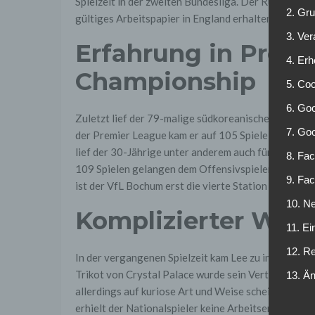
Spielzeit in der zweiten Bundesliga. Der Ruhrpott-V
2. Gr
gültiges Arbeitspapier in England erhalten hat un
3. Ve
Erfahrung in Prem
4. Erh
Championship
5. Co
6. Goo
Zuletzt lief der 79-malige südkoreanische Nationals
7. Go
der Premier League kam er auf 105 Spiele bei denen
lief der 30-Jährige unter anderem auch für die Bolt
8. Fac
109 Spielen gelangen dem Offensivspieler hier 10 
9. Fa
ist der VfL Bochum erst die vierte Station in der Ka
10. Ne
Komplizierter Wec
11. Ei
12. R
In der vergangenen Spielzeit kam Lee zu ingesamt s
Trikot von Crystal Palace wurde sein Vertrag nicht 
13. Ä
allerdings auf kuriose Art und Weise scheiterte. 
erhielt der Nationalspieler keine Arbeitserlaubnis 