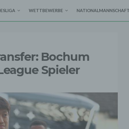
DESLIGA
WETTBEWERBE
NATIONALMANNSCHAF
ransfer: Bochum
League Spieler