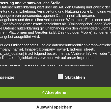
elsetzung und verantwortliche Stelle
Datenschutzerklärung klärt über die Art, den Umfang und Zweck der
eitung (u.a. Erhebung, Verarbeitung und Nutzung sowie Einholung v
ndruckt Schindzielorz
lligungen) von personenbezogenen Daten innerhalb unseres
eangebotes und der mit ihm verbundenen Webseiten, Funktionen und
e (nachfolgend gemeinsam bezeichnet als "Onlineangebot" oder "Web
Die Datenschutzerklärung gilt unabhängig von den verwendeten Doma
ist vom Lee-Transfer begeistert: „Wir haben ihn schon
men, Plattformen und Geräten (z.B. Desktop oder Mobile) auf denen
ts seines Engagement in England nicht ernsthaft damit
angebot ausgeführt wird.
“ Der VfL sah die Chance und war genau im richtigen
er des Onlineangebotes und die datenschutzrechtlich verantwortliche
ofi mit beeindruckender Vita. Er wird uns mit seine
company_name], Inhaber: [company_owner], [adress_street],
n.“ Beim VfL wird Lee künftig mit der Rückennummer 11
s_zip_location] (nachfolgend bezeichnet als "AnbieterIn", "wir" oder "
ie Kontaktmöglichkeiten verweisen wir auf unser Impressum
ach Ablauf zu verlängern besteht.
egriff "Nutzer" umfasst alle Kunden und Besucher unseres
um-Kapitel
angebotes. Die verwendeten Begrifflichkeiten, wie z.B. "Nutzer" sind
echtsneutral zu verstehen.
ssenziell
Statistiken
undsätzliche Angaben zur Datenverarbeitung
ler Vorfreude auf seine Zeit an der Castroper
rarbeiten personenbezogene Daten der Nutzer nur unter Einhaltung 
lappt hat. Das Niveau in der 2. Bundesliga ist sehr hoch,
hlägigen Datenschutzbestimmungen entsprechend den Geboten der
✓ Akzeptieren
sparsamkeit- und Datenvermeidung. Das bedeutet die Daten der Nut
chte sich möglichst schnell in das Team einfinden und vor
 nur beim Vorliegen einer gesetzlichen Erlaubnis, insbesondere wen
lfen.
zur Erbringung unserer vertraglichen Leistungen sowie Online-Servi
Auswahl speichern
erlich, bzw. gesetzlich vorgeschrieben sind oder beim Vorliegen einer