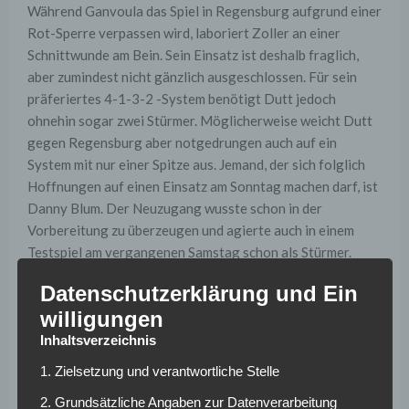
Während Ganvoula das Spiel in Regensburg aufgrund einer
Rot-Sperre verpassen wird, laboriert Zoller an einer
Schnittwunde am Bein. Sein Einsatz ist deshalb fraglich,
aber zumindest nicht gänzlich ausgeschlossen. Für sein
präferiertes 4-1-3-2 -System benötigt Dutt jedoch
ohnehin sogar zwei Stürmer. Möglicherweise weicht Dutt
gegen Regensburg aber notgedrungen auch auf ein
System mit nur einer Spitze aus. Jemand, der sich folglich
Hoffnungen auf einen Einsatz am Sonntag machen darf, ist
Danny Blum. Der Neuzugang wusste schon in der
Vorbereitung zu überzeugen und agierte auch in einem
Testspiel am vergangenen Samstag schon als Stürmer.
Datenschutzerklärung und Ein
Die Zielsetzung für die neue Saison hat Dutt unterdessen
im „RevierSport“-Interview wie folgt formuliert: „Diese
willigungen
Mannschaften (Nürnberg, Stuttgart, Hamburg, Hannover)
Inhaltsverzeichnis
sind sicherlich die Favoriten, aber sie müssen ihrer Rolle
1. Zielsetzung und verantwortliche Stelle
erst einmal gerecht werden. Im vergangenen Jahr sind auch
nicht alle Favoriten aufgestiegen. Wir hätten schon Spaß
2. Grundsätzliche Angaben zur Datenverarbeitung