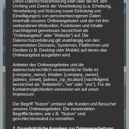
Diese Datenschutzerklärung klärt über die Art, den
Umfang und Zweck der Verarbeitung (u.a. Erhebung,
Verarbeitung und Nutzung sowie Einholung von
Einwilligungen) von personenbezogenen Daten
innerhalb unseres Onlineangebotes und der mit ihm
verbundenen Webseiten, Funktionen und Inhalte
(nachfolgend gemeinsam bezeichnet als
"Onlineangebot" oder "Website") auf. Die
VFL BOCHUM 1848
Datenschutzerklärung gilt unabhängig von den
verwendeten Domains, Systemen, Plattformen und
Klassenerhalt gesichert: Rösler fordert vom VfL
Geräten (z.B. Desktop oder Mobile) auf denen das
Bochum intensiven Transfersommer
Onlineangebot ausgeführt wird.
03.05.2026
Anbieter des Onlineangebotes und die
datenschutzrechtlich verantwortliche Stelle ist
[company_name], Inhaber: [company_owner],
[adress_street], [adress_zip_location] (nachfolgend
bezeichnet als "AnbieterIn", "wir" oder "uns"). Für die
Kontaktmöglichkeiten verweisen wir auf unser
Impressum
Der Begriff "Nutzer" umfasst alle Kunden und Besucher
VFL BOCHUM 1848
unseres Onlineangebotes. Die verwendeten
Begrifflichkeiten, wie z.B. "Nutzer" sind
Bochum vor kniffliger Zukunftsentscheidung bei
geschlechtsneutral zu verstehen.
einem seiner größten Talente
2. Grundsätzliche Angaben zur Datenverarbeitung