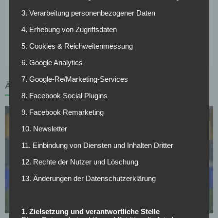
daran, zu den Mannschaften zu zählen, die diese vier
3. Verarbeitung personenbezogener Daten
Mannschaften ärgern und oben mitmischen“, verrät Dutt.
4. Erhebung von Zugriffsdaten
Wie wahrscheinlich das jedoch ist, das werden die ersten
Spiele der neuen Saison zeigen.
5. Cookies & Reichweitenmessung
6. Google Analytics
7. Google-Re/Marketing-Services
ÄHNLICHE ARTIKEL
8. Facebook Social Plugins
9. Facebook Remarketing
10. Newsletter
11. Einbindung von Diensten und Inhalten Dritter
12. Rechte der Nutzer und Löschung
VFL BOCHUM 1848
13. Änderungen der Datenschutzerklärung
Bochum: Albanischer Nationalspieler kommt als
Lenz-Ersatz
03.05.2026
1. Zielsetzung und verantwortliche Stelle