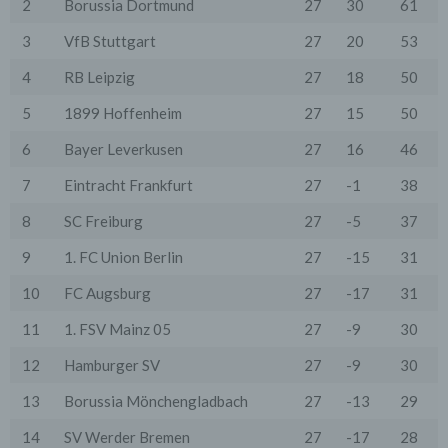
2
Borussia Dortmund
27
30
61
dass ein Datentransfer in die Sitzstaaten der Dritt-
Anbieter stattfindet. Die Übermittlung von Daten in
3
VfB Stuttgart
27
20
53
Drittstaaten erfolgt entweder auf Grundlage einer
gesetzlichen Erlaubnis, einer Einwilligung der Nutzer
oder spezieller Vertragsklauseln, die eine gesetzlich
4
RB Leipzig
27
18
50
vorausgesetzte Sicherheit der Daten gewährleisten.
5
1899 Hoffenheim
27
15
50
3. Verarbeitung personenbezogener Daten
Die personenbezogenen Daten werden, neben den
6
Bayer Leverkusen
27
16
46
ausdrücklich in dieser Datenschutzerklärung
genannten Verwendung, für die folgenden Zwecke auf
7
Eintracht Frankfurt
27
-1
38
Grundlage gesetzlicher Erlaubnisse oder
Einwilligungen der Nutzer verarbeitet:
8
SC Freiburg
27
-5
37
- Die Zurverfügungstellung, Ausführung, Pflege,
Optimierung und Sicherung unserer Dienste-, Service-
9
1. FC Union Berlin
27
-15
31
und Nutzerleistungen;
- Die Gewährleistung eines effektiven Kundendienstes
10
FC Augsburg
27
-17
31
und technischen Supports.
11
1. FSV Mainz 05
27
-9
30
Wir übermitteln die Daten der Nutzer an Dritte nur,
wenn dies für Abrechnungszwecke notwendig ist (z.B.
12
Hamburger SV
27
-9
30
an einen Zahlungsdienstleister) oder für andere
Zwecke, wenn diese notwendig sind, um unsere
vertraglichen Verpflichtungen gegenüber den Nutzern
13
Borussia Mönchengladbach
27
-13
29
zu erfüllen (z.B. Adressmitteilung an Lieferanten).
14
SV Werder Bremen
27
-17
28