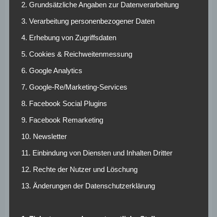
„Warum sollte ich mit den Spielern reden? Ich bin doch kein
2. Grundsätzliche Angaben zur Datenverarbeitung
Pfarrer!“
) machte 1993/94 mit dem Durchmarsch von der
3. Verarbeitung personenbezogener Daten
Bayernliga in die Bundesliga den Anfang. Der
Durchmarsch von der dritten Liga in die Bundesliga war in
4. Erhebung von Zugriffsdaten
den 90er-Jahren in.
5. Cookies & Reichweitenmessung
Fortuna Düsseldorf
zog 1994/95 nach, dann folgte
6. Google Analytics
Arminia Bielefeld
.
7. Google-Re/Marketing-Services
Der 1. FC Nürnberg
bewältigte 1997/98 seinen tiefen
Sturz in die Regionalliga Bayern
mit Hilfe eines
8. Facebook Social Plugins
Trainers namens Felix Magath
– doch in der Bundesliga
9. Facebook Remarketing
coachte der Schach-Großmeister die Nürnberger nicht.
Willi Reimann übernahm.
10. Newsletter
11. Einbindung von Diensten und Inhalten Dritter
Wann erklärte Ulms
12. Rechte der Nutzer und Löschung
Ralf Rangnick im
13. Änderungen der Datenschutzerklärung
Fernsehen die Vierer-