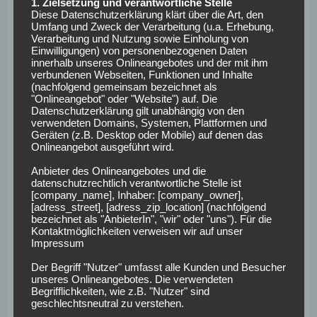
Kette?
1. Zielsetzung und verantwortliche Stelle
Diese Datenschutzerklärung klärt über die Art, den
Umfang und Zweck der Verarbeitung (u.a. Erhebung,
Verarbeitung und Nutzung sowie Einholung von
Im Dezember 1998 tauchte im ZDF-Sportstudio ein bis
Einwilligungen) von personenbezogenen Daten
dato weitgehend unbekannter Trainer namens Ralf
innerhalb unseres Onlineangebotes und der mit ihm
verbundenen Webseiten, Funktionen und Inhalte
Rangnick auf,
der dem geneigten TV-Publikum die Vierer-
(nachfolgend gemeinsam bezeichnet als
Kette erklärte
– und dessen Team
SSV
Ulm
mit seinem im
"Onlineangebot" oder "Website") auf. Die
März 1999 eingestiegenen Coach Martin Andermatt dann
Datenschutzerklärung gilt unabhängig von den
verwendeten Domains, Systemen, Plattformen und
am Saisonende in Richtung Bundesliga durchmarschierte.
Geräten (z.B. Desktop oder Mobile) auf denen das
Onlineangebot ausgeführt wird.
Rangnick selbst durfte dann 2007/2008 mit
1899
Hoffenheim
jubeln. „Der Professor“ führte den von
Anbieter des Onlineangebotes und die
datenschutzrechtlich verantwortliche Stelle ist
Dietmar Hopp finanzierten Verein aus dem Kraichgau
[company_name], Inhaber: [company_owner],
von der Regionalliga auf direktem Weg zur
[adress_street], [adress_zip_location] (nachfolgend
Herbstmeisterschaft 2008 in der Bundesliga.
bezeichnet als "AnbieterIn", "wir" oder "uns"). Für die
Kontaktmöglichkeiten verweisen wir auf unser
Unvergessen.
Impressum
Darmstadt 98
schaffte 2014/2015 das „Wunder vom
Der Begriff "Nutzer" umfasst alle Kunden und Besucher
Bölle“, blieb erst via
Relegation gegen Arminia Bielefeld
unseres Onlineangebotes. Die verwendeten
(4:2 n. V. / Hinspiel am Böllenfalltor: 1:3)
in der Zweiten
Begrifflichkeiten, wie z.B. "Nutzer" sind
Liga und stieg ein Jahr später in die Bundesliga auf.
geschlechtsneutral zu verstehen.