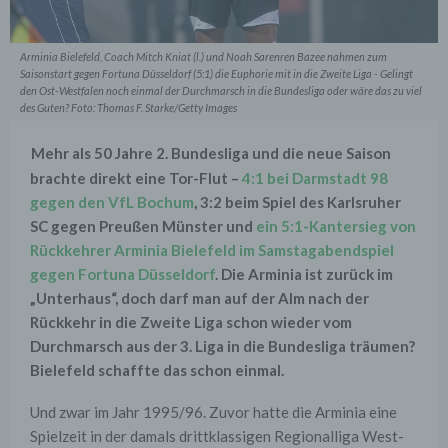
Arminia Bielefeld, Coach Mitch Kniat (l.) und Noah Sarenren Bazee nahmen zum
Saisonstart gegen Fortuna Düsseldorf (5:1) die Euphorie mit in die Zweite Liga - Gelingt
den Ost-Westfalen noch einmal der Durchmarsch in die Bundesliga oder wäre das zu viel
des Guten? Foto: Thomas F. Starke/Getty Images
Mehr als 5
0 Jahre
2. Bundesliga und die neue Saison
brachte direkt eine Tor-Flut –
4:
1 bei Darmstadt 98
gegen den VfL Bochum
, 3:
2 beim Spiel des Karlsruher
SC gegen Preußen Münster und
ein 5:
1-Kantersieg von
Rückkehrer Arminia Bielefeld im Samstagabendspiel
gegen Fortuna Düsseldorf
.
Die Arminia ist zurück im
„Unterhaus“, doch darf man auf der Alm nach der
Rückkehr in die Zweite Liga schon wieder vom
Durchmarsch aus der 3. Liga in die Bundesliga träumen?
Bielefeld schaffte das schon einmal.
Und zwar im Jahr 1995/96. Zuvor hatte die Arminia eine
Spielzeit in der damals drittklassigen Regionalliga West-