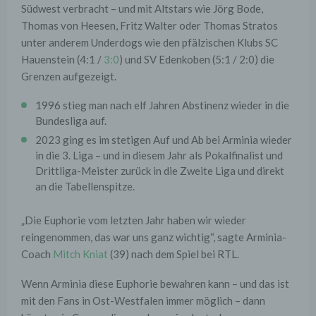
Südwest verbracht – und mit Altstars wie Jörg Bode,
Thomas von Heesen, Fritz Walter oder Thomas Stratos
unter anderem Underdogs wie den pfälzischen Klubs SC
Hauenstein (4:1 /
3:0
) und SV Edenkoben (5:1 / 2:0) die
Grenzen aufgezeigt.
1996 stieg man nach elf Jahren Abstinenz wieder in die
Bundesliga auf.
2023 ging es im stetigen Auf und Ab bei Arminia wieder
in die 3. Liga – und in diesem Jahr als Pokalfinalist und
Drittliga-Meister zurück in die Zweite Liga und direkt
an die Tabellenspitze.
„Die Euphorie vom letzten Jahr haben wir wieder
reingenommen, das war uns ganz wichtig“, sagte Arminia-
Coach
Mitch Kniat
(39) nach dem Spiel bei RTL.
Wenn Arminia diese Euphorie bewahren kann – und das ist
mit den Fans in Ost-Westfalen immer möglich – dann