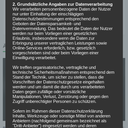
2. Grundsätzliche Angaben zur Datenverarbeitung
Letzter Verein, der von Liga drei in die Eliteklasse des
Wir verarbeiten personenbezogene Daten der Nutzer
deutschen Fußballs durchmarschierte, war der
SC
nur unter Einhaltung der einschlägigen
Paderborn
2018/2019.
Datenschutzbestimmungen entsprechend den
Geboten der Datensparsamkeit- und
Datenvermeidung. Das bedeutet die Daten der Nutzer
werden nur beim Vorliegen einer gesetzlichen
Erlaubnis, insbesondere wenn die Daten zur
Erbringung unserer vertraglichen Leistungen sowie
ÄHNLICHE ARTIKEL
Online-Services erforderlich, bzw. gesetzlich
vorgeschrieben sind oder beim Vorliegen einer
Einwilligung verarbeitet.
Wir treffen organisatorische, vertragliche und
technische Sicherheitsmaßnahmen entsprechend dem
Stand der Technik, um sicher zu stellen, dass die
Vorschriften der Datenschutzgesetze eingehalten
werden und um damit die durch uns verarbeiteten
Daten gegen zufällige oder vorsätzliche
Manipulationen, Verlust, Zerstörung oder gegen den
2. BUNDESLIGA
Zugriff unberechtigter Personen zu schützen.
Ein Ex-Barça-Talent für den Club
Sofern im Rahmen dieser Datenschutzerklärung
23.07.2026
Inhalte, Werkzeuge oder sonstige Mittel von anderen
Anbietern (nachfolgend gemeinsam bezeichnet als
"Dritt-Anbieter") eingesetzt werden und deren