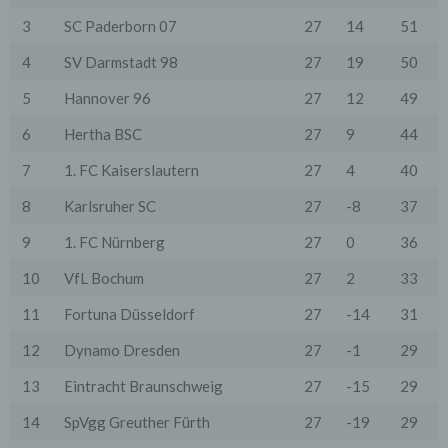
Protokolldaten nachträglich zu überprüfen, wenn
3
SC Paderborn 07
27
14
51
aufgrund konkreter Anhaltspunkte der berechtigte
Verdacht einer rechtswidrigen Nutzung besteht.
4
SV Darmstadt 98
27
19
50
5. Cookies & Reichweitenmessung
5
Hannover 96
27
12
49
Cookies sind Informationen, die von unserem
Webserver oder Webservern Dritter an die Web-
Browser der Nutzer übertragen und dort für einen
6
Hertha BSC
27
9
44
späteren Abruf gespeichert werden. Über den Einsatz
von Cookies im Rahmen pseudonymer
7
1. FC Kaiserslautern
27
4
40
Reichweitenmessung werden die Nutzer im Rahmen
dieser Datenschutzerklärung informiert.
8
Karlsruher SC
27
-8
37
Die Betrachtung dieses Onlineangebotes ist auch unter
9
1. FC Nürnberg
27
0
36
Ausschluss von Cookies möglich. Falls die Nutzer
nicht möchten, dass Cookies auf ihrem Rechner
10
VfL Bochum
27
2
33
gespeichert werden, werden sie gebeten die
entsprechende Option in den Systemeinstellungen
11
Fortuna Düsseldorf
27
-14
31
ihres Browsers zu deaktivieren. Gespeicherte Cookies
können in den Systemeinstellungen des Browsers
12
Dynamo Dresden
27
-1
29
gelöscht werden. Der Ausschluss von Cookies kann
zu Funktionseinschränkungen dieses Onlineangebotes
13
Eintracht Braunschweig
27
-15
29
führen.
Es besteht die Möglichkeit, viele Online-Anzeigen-
14
SpVgg Greuther Fürth
27
-19
29
Cookies von Unternehmen über die US-amerikanische