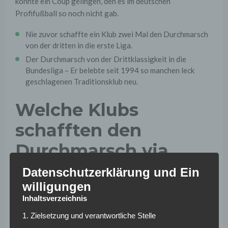
könnte ein Coup gelingen, den es im deutschen
Profifußball so noch nicht gab.
Nie zuvor schaffte ein Klub zwei Mal den Durchmarsch
von der dritten in die erste Liga.
Der Durchmarsch von der Drittklassigkeit in die
Bundesliga – Er belebte seit 1994 so manchen leck
geschlagenen Traditionsklub neu.
Welche Klubs
schafften den
Durchmarsch via
Zweite Liga in die
Datenschutzerklärung und Ein
willigungen
Bundesliga?
Inhaltsverzeichnis
1. Zielsetzung und verantwortliche Stelle
1860 München
mit Kult-Trainer Werner Lorant († 2025 /