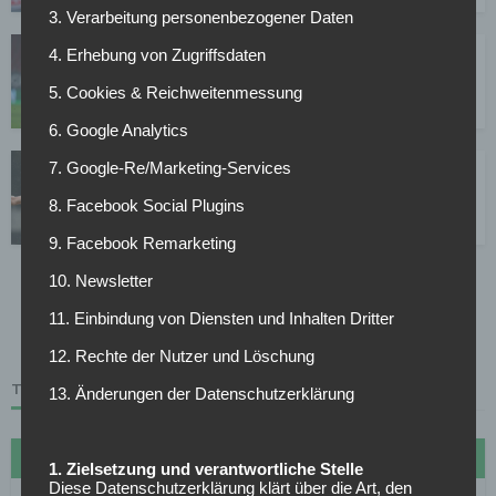
3. Verarbeitung personenbezogener Daten
4. Erhebung von Zugriffsdaten
VfL Wolfsburg – FC Augsburg: Ausgangslage,
Zahlen und Personal
5. Cookies & Reichweitenmessung
06.11.2021
6. Google Analytics
7. Google-Re/Marketing-Services
FC Bayern München – SC Freiburg: Ausgangslage,
Zahlen und Personal
8. Facebook Social Plugins
06.11.2021
9. Facebook Remarketing
10. Newsletter
1
2
3
…
26
11. Einbindung von Diensten und Inhalten Dritter
Page 1 of 26
12. Rechte der Nutzer und Löschung
TABELLE
13. Änderungen der Datenschutzerklärung
#
Name
Sp
Diff
Pkt
1. Zielsetzung und verantwortliche Stelle
Diese Datenschutzerklärung klärt über die Art, den