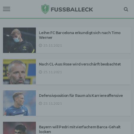
Leihe: FC Barcelona erkundigt sich nach Timo
Werner
25.11.2021
Nach CL-Aus: Rose wird verschärft beobachtet
25.11.2021
Defensivposition für Raum als Karriereoffensive
23.11.2021
Bayern will Pedri mit vierfachem Barca-Gehalt
locken