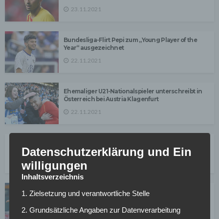
23.11.2021
Bundesliga-Flirt Pepi zum „Young Player of the
Year“ ausgezeichnet
22.11.2021
Ehemaliger U21-Nationalspieler unterschreibt in
Österreich bei Austria Klagenfurt
22.11.2021
VfL Bochum – TSG Hoffenheim: Ausgangslage,
Datenschutzerklärung und Ein
Zahlen und Personal
willigungen
06.11.2021
Inhaltsverzeichnis
VfB Stuttgart – Arminia Bielefeld: Ausgangslage,
1. Zielsetzung und verantwortliche Stelle
Zahlen und Personal
2. Grundsätzliche Angaben zur Datenverarbeitung
06.11.2021