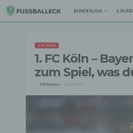
BUNDESLIGA
2. BUN
1. FC KÖLN
1. FC Köln – Baye
zum Spiel, was 
Till Neuhaus
16.12.2020