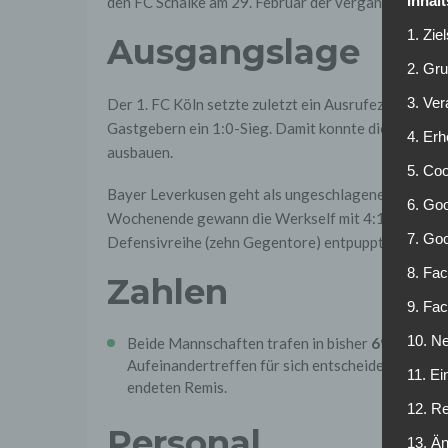
Inhal
den FC Schalke am 29. Februar der vergangenen Spie
1. Zie
Ausgangslage
2. Gr
3. Ve
Der 1. FC Köln setzte zuletzt ein Ausrufezeichen i
Gastgebern ein 1:0-Sieg. Damit konnte die Mannsch
4. Erh
ausbauen.
5. Co
Bayer Leverkusen geht als ungeschlagener Tabelle
6. Goo
Wochenende gewann die Werkself mit 4:1 im Heimsp
7. Go
Defensivreihe (zehn Gegentore) entpuppte sich zulet
8. Fac
Zahlen
9. Fa
10. Ne
Beide Mannschaften trafen in bisher
69
Pflichts
Aufeinandertreffen für sich entscheiden. Baye
11. Ei
endeten Remis.
12. R
Personal
13. Ä