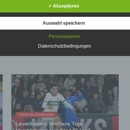
 nur beim Vorliegen einer gesetzlichen Erlaubnis, insbesondere wen
✓ Akzeptieren
zur Erbringung unserer vertraglichen Leistungen sowie Online-Servi
erlich, bzw. gesetzlich vorgeschrieben sind oder beim Vorliegen einer
ligung verarbeitet.
Auswahl speichern
effen organisatorische, vertragliche und technische Sicherheitsmaß
tschen Fußball findest du hier >>
echend dem Stand der Technik, um sicher zu stellen, dass die Vorsch
atenschutzgesetze eingehalten werden und um damit die durch uns
Personalsieren
eiteten Daten gegen zufällige oder vorsätzliche Manipulationen, Verlu
rung oder gegen den Zugriff unberechtigter Personen zu schützen.
Datenschutzbedingungen
n im Rahmen dieser Datenschutzerklärung Inhalte, Werkzeuge oder
ge Mittel von anderen Anbietern (nachfolgend gemeinsam bezeichnet
-Anbieter") eingesetzt werden und deren genannter Sitz im Ausland ist,
auszugehen, dass ein Datentransfer in die Sitzstaaten der Dritt-Anbi
indet. Die Übermittlung von Daten in Drittstaaten erfolgt entweder auf
age einer gesetzlichen Erlaubnis, einer Einwilligung der Nutzer oder
ller Vertragsklauseln, die eine gesetzlich vorausgesetzte Sicherheit 
 gewährleisten.
rarbeitung personenbezogener Daten
ersonenbezogenen Daten werden, neben den ausdrücklich in dieser
schutzerklärung genannten Verwendung, für die folgenden Zwecke a
age gesetzlicher Erlaubnisse oder Einwilligungen der Nutzer verarbei
BAYER 04 LEVERKUSEN
Zurverfügungstellung, Ausführung, Pflege, Optimierung und Sicherung
Leverkusen: Weitere Top-
r Dienste-, Service- und Nutzerleistungen;
Gewährleistung eines effektiven Kundendienstes und technischen Su