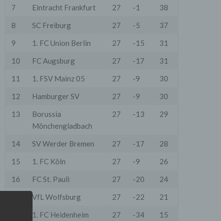
7
Eintracht Frankfurt
27
-1
38
8
SC Freiburg
27
-5
37
9
1. FC Union Berlin
27
-15
31
10
FC Augsburg
27
-17
31
11
1. FSV Mainz 05
27
-9
30
12
Hamburger SV
27
-9
30
13
Borussia
27
-13
29
Mönchengladbach
14
SV Werder Bremen
27
-17
28
15
1. FC Köln
27
-9
26
16
FC St. Pauli
27
-20
24
17
VfL Wolfsburg
27
-22
21
18
1. FC Heidenheim
27
-34
15