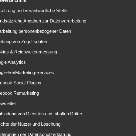
tsverzeichnis
lzeit.
lsetzung und verantwortliche Stelle
undsätzliche Angaben zur Datenverarbeitung
rarbeitung personenbezogener Daten
m Abstiegskampf. Im Auswärtsspiel in Mainz gelang den
aft den Vorsprung zum Relegationsplatz auf drei Punkte
ebung von Zugriffsdaten
okies & Reichweitenmessung
nführer in das Rheinderby gegen Köln. Am vergangenen
gle Analytics
iel gegen Hoffenheim. Insbesondere die stabile
ogle-Re/Marketing-Services
zt als Schlüssel des Erfolgs.
ebook Social Plugins
cebook Remarketing
wsletter
pielen aufeinander. Der 1. FC Köln konnte insgesamt
19
r Leverkusen gewann insgesamt
26
Duelle.
24
weitere Spiele
nbindung von Diensten und Inhalten Dritter
echte der Nutzer und Löschung
nderungen der Datenschutzerklärung