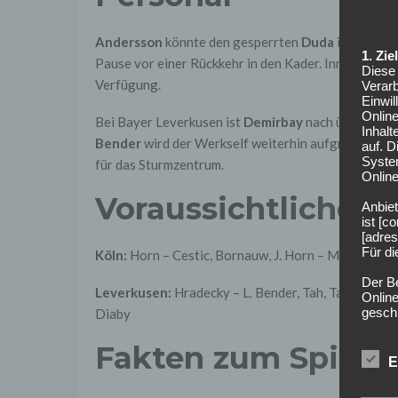
Andersson
könnte den gesperrten
Duda
im Sturmze
1. Zi
Pause vor einer Rückkehr in den Kader. Innenvertei
Diese 
Verfügung.
Verarb
Einwi
Onlin
Bei Bayer Leverkusen ist
Demirbay
nach überstande
Inhalt
Bender
wird der Werkself weiterhin aufgrund Kaps
auf. 
Syste
für das Sturmzentrum.
Online
Voraussichtliche A
Anbiet
ist [
[adres
Für d
Köln:
Horn – Cestic, Bornauw, J. Horn – M. Wolf, Ja
Der B
Leverkusen:
Hradecky – L. Bender, Tah, Tapsoba, Si
Online
geschl
Diaby
2. Gr
Fakten zum Spiel
Wir ve
E
einsc
Daten