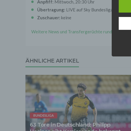
Anpfiff:
Mittwoch, 20:30 Uhr
werden
Daten 
Übertragung:
LIVE auf Sky Bundesliga 5
erford
Einwil
Zuschauer:
keine
Wir tr
Weitere News und Transfergerüchte rund um den deu
entspr
der D
verarb
Zerstö
Sofer
ÄHNLICHE ARTIKEL
sonsti
"Dritt
davon 
stattf
Grundl
spezie
Daten
3. Ve
Die p
Daten
BUNDESLIGA
Grundl
- Die 
63 Tore in Deutschland: Philipp
unsere
- Die 