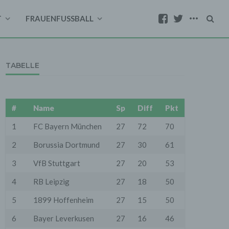
T
FRAUENFUSSBALL
TABELLE
#
Name
Sp
Diff
Pkt
1
FC Bayern München
27
72
70
2
Borussia Dortmund
27
30
61
3
VfB Stuttgart
27
20
53
4
RB Leipzig
27
18
50
5
1899 Hoffenheim
27
15
50
6
Bayer Leverkusen
27
16
46