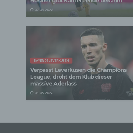
Hosiner gibt Karriereende bekannt
07.05.2026
Wir üb
Abrech
ander
Verpfl
Liefer
Bei de
Angab
Anschl
Perso
erfüll
BAYER 04 LEVERKUSEN
Verpasst Leverkusen die Champions
4. Er
Wir er
League, droht dem Klub dieser
befind
massive Aderlass
abger
Daten
01.05.2026
Betrie
Adres
Wir v
sonsti
statis
Optimi
Protok