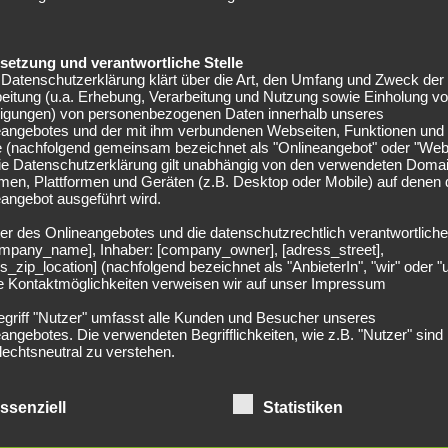
ntrum vertreten. Kapitän
Hector
steht nach wochenlanger
elsetzung und verantwortliche Stelle
diger
Czichos
steht den Gastgebern weiterhin nicht zur
Datenschutzerklärung klärt über die Art, den Umfang und Zweck der
eitung (u.a. Erhebung, Verarbeitung und Nutzung sowie Einholung v
lligungen) von personenbezogenen Daten innerhalb unseres
eangebotes und der mit ihm verbundenen Webseiten, Funktionen und
ner Covid-19-Erkrankung wieder einsatzbereit. Sven
e (nachfolgend gemeinsam bezeichnet als "Onlineangebot" oder "Web
elverletzung fehlen.
Alario
ist eine Alternative zu
Schick
Die Datenschutzerklärung gilt unabhängig von den verwendeten Doma
men, Plattformen und Geräten (z.B. Desktop oder Mobile) auf denen
angebot ausgeführt wird.
ufstellungen
er des Onlineangebotes und die datenschutzrechtlich verantwortliche
company_name], Inhaber: [company_owner], [adress_street],
s_zip_location] (nachfolgend bezeichnet als "AnbieterIn", "wir" oder "
ie Kontaktmöglichkeiten verweisen wir auf unser Impressum
kobs – Skhiri, Özcan – Rexhbecaj, Thielmann – Andersson
egriff "Nutzer" umfasst alle Kunden und Besucher unseres
nkgraven – Baumgartlinger – Wirtz, Amiri – Bailey, Schick,
angebotes. Die verwendeten Begrifflichkeiten, wie z.B. "Nutzer" sind
echtsneutral zu verstehen.
undsätzliche Angaben zur Datenverarbeitung
rarbeiten personenbezogene Daten der Nutzer nur unter Einhaltung 
ssenziell
Statistiken
hlägigen Datenschutzbestimmungen entsprechend den Geboten der
sparsamkeit- und Datenvermeidung. Das bedeutet die Daten der Nut