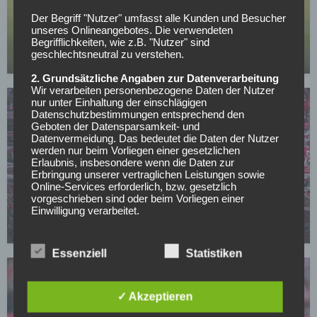
BUNDESLIGA
Der Begriff "Nutzer" umfasst alle Kunden und Besucher
Wer kann sich am Wochenende aus dem
unseres Onlineangebotes. Die verwendeten
Abstiegskampf retten?
Begrifflichkeiten, wie z.B. "Nutzer" sind
geschlechtsneutral zu verstehen.
01.05.2026
2. Grundsätzliche Angaben zur Datenverarbeitung
Wir verarbeiten personenbezogene Daten der Nutzer
nur unter Einhaltung der einschlägigen
Datenschutzbestimmungen entsprechend den
Geboten der Datensparsamkeit- und
Datenvermeidung. Das bedeutet die Daten der Nutzer
werden nur beim Vorliegen einer gesetzlichen
Erlaubnis, insbesondere wenn die Daten zur
Erbringung unserer vertraglichen Leistungen sowie
Online-Services erforderlich, bzw. gesetzlich
1. FC KÖLN
vorgeschrieben sind oder beim Vorliegen einer
Bedient sich der 1. FC Köln wieder in Österreich?
Einwilligung verarbeitet.
30.04.2026
Wir treffen organisatorische, vertragliche und
technische Sicherheitsmaßnahmen entsprechend dem
Essenziell
Statistiken
Stand der Technik, um sicher zu stellen, dass die
Vorschriften der Datenschutzgesetze eingehalten
werden und um damit die durch uns verarbeiteten
Daten gegen zufällige oder vorsätzliche
✓ Akzeptieren
Manipulationen, Verlust, Zerstörung oder gegen den