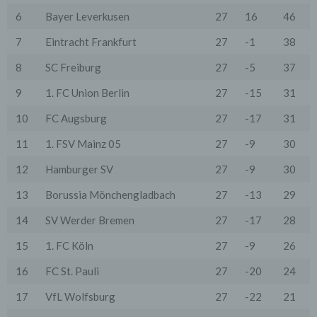
wenn dies für Abrechnungszwecke notwendig ist (z.B.
6
Bayer Leverkusen
27
16
46
an einen Zahlungsdienstleister) oder für andere
Zwecke, wenn diese notwendig sind, um unsere
7
Eintracht Frankfurt
27
-1
38
vertraglichen Verpflichtungen gegenüber den Nutzern
zu erfüllen (z.B. Adressmitteilung an Lieferanten).
8
SC Freiburg
27
-5
37
Bei der Kontaktaufnahme mit uns (per Kontaktformular
9
1. FC Union Berlin
27
-15
31
oder Email) werden die Angaben des Nutzers zwecks
Bearbeitung der Anfrage sowie für den Fall, dass
Anschlussfragen entstehen, gespeichert.
10
FC Augsburg
27
-17
31
Personenbezogene Daten werden gelöscht, sofern sie
ihren Verwendungszweck erfüllt haben und der
11
1. FSV Mainz 05
27
-9
30
Löschung keine Aufbewahrungspflichten
entgegenstehen.
12
Hamburger SV
27
-9
30
4. Erhebung von Zugriffsdaten
13
Borussia Mönchengladbach
27
-13
29
Wir erheben Daten über jeden Zugriff auf den Server,
auf dem sich dieser Dienst befindet (so genannte
14
SV Werder Bremen
27
-17
28
Serverlogfiles). Zu den Zugriffsdaten gehören Name
der abgerufenen Webseite, Datei, Datum und Uhrzeit
15
1. FC Köln
27
-9
26
des Abrufs, übertragene Datenmenge, Meldung über
erfolgreichen Abruf, Browsertyp nebst Version, das
16
FC St. Pauli
27
-20
24
Betriebssystem des Nutzers, Referrer URL (die zuvor
besuchte Seite), IP-Adresse und der anfragende
17
VfL Wolfsburg
27
-22
21
Provider.