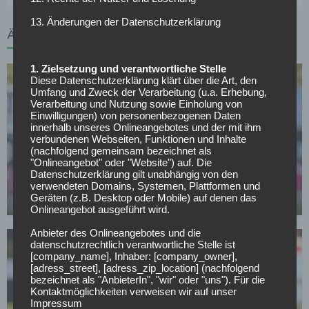
13. Änderungen der Datenschutzerklärung
ÄHNLICHE ARTIKEL
1. Zielsetzung und verantwortliche Stelle
Diese Datenschutzerklärung klärt über die Art, den
Umfang und Zweck der Verarbeitung (u.a. Erhebung,
Verarbeitung und Nutzung sowie Einholung von
Einwilligungen) von personenbezogenen Daten
innerhalb unseres Onlineangebotes und der mit ihm
verbundenen Webseiten, Funktionen und Inhalte
BUNDESLIGA
(nachfolgend gemeinsam bezeichnet als
"Onlineangebot" oder "Website") auf. Die
63 Tore in Deutschland: Philipp Hosiner gibt
Datenschutzerklärung gilt unabhängig von den
Karriereende bekannt
verwendeten Domains, Systemen, Plattformen und
Geräten (z.B. Desktop oder Mobile) auf denen das
07.05.2026
Onlineangebot ausgeführt wird.
Anbieter des Onlineangebotes und die
datenschutzrechtlich verantwortliche Stelle ist
[company_name], Inhaber: [company_owner],
[adress_street], [adress_zip_location] (nachfolgend
bezeichnet als "AnbieterIn", "wir" oder "uns"). Für die
Kontaktmöglichkeiten verweisen wir auf unser
Impressum