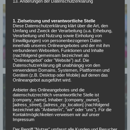
13. Änderungen der Datenschutzerklärung
1. Zielsetzung und verantwortliche Stelle
Diese Datenschutzerklärung klärt über die Art, den
Umfang und Zweck der Verarbeitung (u.a. Erhebung,
Verarbeitung und Nutzung sowie Einholung von
BUNDESLIGA
Einwilligungen) von personenbezogenen Daten
innerhalb unseres Onlineangebotes und der mit ihm
63 Tore in Deutschland: Philipp Hosiner gibt
verbundenen Webseiten, Funktionen und Inhalte
Karriereende bekannt
(nachfolgend gemeinsam bezeichnet als
"Onlineangebot" oder "Website") auf. Die
07.05.2026
Datenschutzerklärung gilt unabhängig von den
verwendeten Domains, Systemen, Plattformen und
Geräten (z.B. Desktop oder Mobile) auf denen das
Onlineangebot ausgeführt wird.
Anbieter des Onlineangebotes und die
datenschutzrechtlich verantwortliche Stelle ist
[company_name], Inhaber: [company_owner],
[adress_street], [adress_zip_location] (nachfolgend
bezeichnet als "AnbieterIn", "wir" oder "uns"). Für die
SV WERDER BREMEN
Kontaktmöglichkeiten verweisen wir auf unser
Füllkrug will zurück zu Werder, aber dieses
Impressum
Hindernis steht dem Comeback im Weg
Der Begriff "Nutzer" umfasst alle Kunden und Besucher