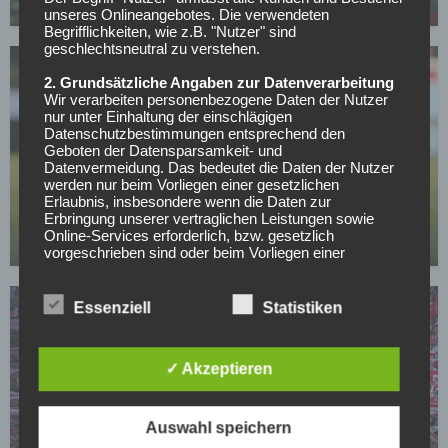
01.05.2026
unseres Onlineangebotes. Die verwendeten
Begrifflichkeiten, wie z.B. "Nutzer" sind
geschlechtsneutral zu verstehen.
2. Grundsätzliche Angaben zur Datenverarbeitung
Wir verarbeiten personenbezogene Daten der Nutzer
nur unter Einhaltung der einschlägigen
Datenschutzbestimmungen entsprechend den
Geboten der Datensparsamkeit- und
Datenvermeidung. Das bedeutet die Daten der Nutzer
BUNDESLIGA
werden nur beim Vorliegen einer gesetzlichen
Wer kann sich am Wochenende aus dem
Erlaubnis, insbesondere wenn die Daten zur
Abstiegskampf retten?
Erbringung unserer vertraglichen Leistungen sowie
Online-Services erforderlich, bzw. gesetzlich
01.05.2026
vorgeschrieben sind oder beim Vorliegen einer
Einwilligung verarbeitet.
Wir treffen organisatorische, vertragliche und
Essenziell
Statistiken
technische Sicherheitsmaßnahmen entsprechend dem
Stand der Technik, um sicher zu stellen, dass die
Vorschriften der Datenschutzgesetze eingehalten
✓ Akzeptieren
werden und um damit die durch uns verarbeiteten
Daten gegen zufällige oder vorsätzliche
Manipulationen, Verlust, Zerstörung oder gegen den
Zugriff unberechtigter Personen zu schützen.
Auswahl speichern
1. FC KÖLN