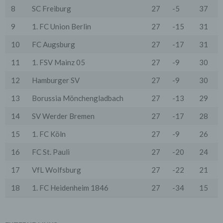
an einen Zahlungsdienstleister) oder für andere
8
SC Freiburg
27
-5
37
Zwecke, wenn diese notwendig sind, um unsere
vertraglichen Verpflichtungen gegenüber den Nutzern
9
1. FC Union Berlin
27
-15
31
zu erfüllen (z.B. Adressmitteilung an Lieferanten).
Bei der Kontaktaufnahme mit uns (per Kontaktformular
10
FC Augsburg
27
-17
31
oder Email) werden die Angaben des Nutzers zwecks
Bearbeitung der Anfrage sowie für den Fall, dass
11
1. FSV Mainz 05
27
-9
30
Anschlussfragen entstehen, gespeichert.
Personenbezogene Daten werden gelöscht, sofern sie
12
Hamburger SV
27
-9
30
ihren Verwendungszweck erfüllt haben und der
Löschung keine Aufbewahrungspflichten
13
Borussia Mönchengladbach
27
-13
29
entgegenstehen.
14
SV Werder Bremen
27
-17
28
4. Erhebung von Zugriffsdaten
Wir erheben Daten über jeden Zugriff auf den Server,
15
1. FC Köln
27
-9
26
auf dem sich dieser Dienst befindet (so genannte
Serverlogfiles). Zu den Zugriffsdaten gehören Name
16
FC St. Pauli
27
-20
24
der abgerufenen Webseite, Datei, Datum und Uhrzeit
des Abrufs, übertragene Datenmenge, Meldung über
17
VfL Wolfsburg
27
-22
21
erfolgreichen Abruf, Browsertyp nebst Version, das
Betriebssystem des Nutzers, Referrer URL (die zuvor
besuchte Seite), IP-Adresse und der anfragende
18
1. FC Heidenheim 1846
27
-34
15
Provider.
Wir verwenden die Protokolldaten ohne Zuordnung zur
Person des Nutzers oder sonstiger Profilerstellung