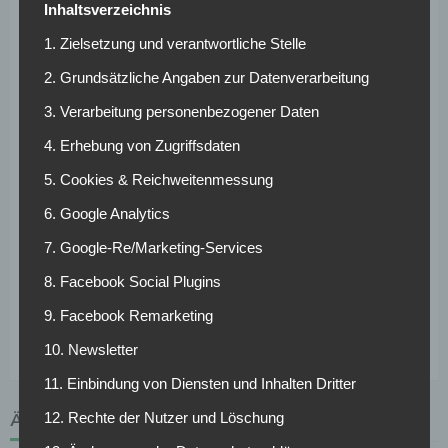
Offensive bringen
Inhaltsverzeichnis
1. Zielsetzung und verantwortliche Stelle
Bislang erzielten die Kölner erst ein Tor in der Bundesliga
2. Grundsätzliche Angaben zur Datenverarbeitung
und befinden sich deshalb, zu Recht, auf dem letzten
3. Verarbeitung personenbezogener Daten
Tabellenplatz. Der peruanische Nationalspieler Pizarro ist
derzeit vertragslos, nachdem er im Sommer ein Angebot
4. Erhebung von Zugriffsdaten
des Hamburger SV ausgeschlagen hatte. Der FC könnte
5. Cookies & Reichweitenmessung
den Torjäger daher auch nach Schließung des
Transferfensters verpflichten und sofort einsetzen. Zudem
6. Google Analytics
würde der erfolgreichste ausländische Torschütze der
7. Google-Re/Marketing-Services
Bundesliga-Geschichte (bisher 191 Tore in 430 Spielen)
8. Facebook Social Plugins
wohl zunächst den Druck von Rekordeinkauf Jhon Cordoba
nehmen, der am Rhein noch auf sein erstes Saisontor
9. Facebook Remarketing
wartet.
10. Newsletter
11. Einbindung von Diensten und Inhalten Dritter
12. Rechte der Nutzer und Löschung
ÄHNLICHE ARTIKEL