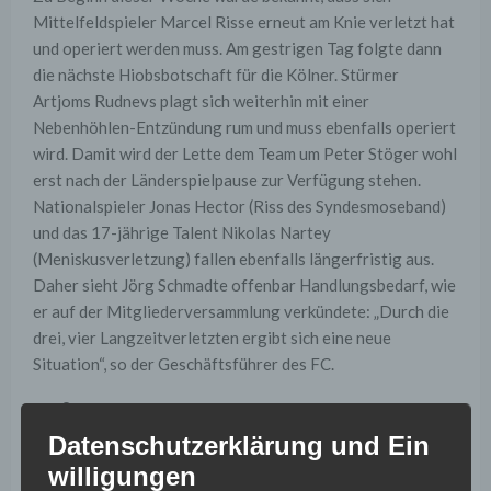
Mittelfeldspieler Marcel Risse erneut am Knie verletzt hat
und operiert werden muss. Am gestrigen Tag folgte dann
die nächste Hiobsbotschaft für die Kölner. Stürmer
Artjoms Rudnevs plagt sich weiterhin mit einer
Nebenhöhlen-Entzündung rum und muss ebenfalls operiert
wird. Damit wird der Lette dem Team um Peter Stöger wohl
erst nach der Länderspielpause zur Verfügung stehen.
Nationalspieler Jonas Hector (Riss des Syndesmoseband)
und das 17-jährige Talent Nikolas Nartey
(Meniskusverletzung) fallen ebenfalls längerfristig aus.
Daher sieht Jörg Schmadte offenbar Handlungsbedarf, wie
er auf der Mitgliederversammlung verkündete: „Durch die
drei, vier Langzeitverletzten ergibt sich eine neue
Situation“, so der Geschäftsführer des FC.
Pizarro könnte
Datenschutzerklärung und Ein
frischen Wind in die
willigungen