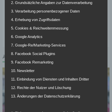
2. Grundsätzliche Angaben zur Datenverarbeitung
Wintertransfer bereits einzubeziehen. Es ist also mit einer
zeitnahen Entscheidung zu rechnen. Ein neuer
3. Verarbeitung personenbezogener Daten
Sportdirektor ist aktuell umso wichtiger, da man nach der
4. Erhebung von Zugriffsdaten
Entlassung von Peter Stöger auch auf der Suche nach
5. Cookies & Reichweitenmessung
einem neuen Cheftrainer ist. Bis zur Winterpause wird
diesen Posten U19-Trainer Stefan Ruthenbeck bekleiden.
6. Google Analytics
7. Google-Re/Marketing-Services
8. Facebook Social Plugins
ÄHNLICHE ARTIKEL
9. Facebook Remarketing
10. Newsletter
11. Einbindung von Diensten und Inhalten Dritter
12. Rechte der Nutzer und Löschung
13. Änderungen der Datenschutzerklärung
BUNDESLIGA
63 Tore in Deutschland: Philipp Hosiner gibt
Karriereende bekannt