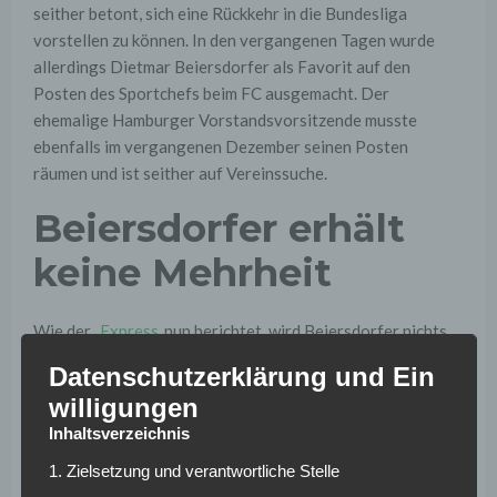
seither betont, sich eine Rückkehr in die Bundesliga
vorstellen zu können. In den vergangenen Tagen wurde
allerdings Dietmar Beiersdorfer als Favorit auf den
Posten des Sportchefs beim FC ausgemacht. Der
ehemalige Hamburger Vorstandsvorsitzende musste
ebenfalls im vergangenen Dezember seinen Posten
räumen und ist seither auf Vereinssuche.
Beiersdorfer erhält
keine Mehrheit
Wie der „
Express
„nun berichtet, wird Beiersdorfer nichts
neuer Manager der Kölner. Demnach soll der 54-Jährige
Datenschutzerklärung und Ein
keine eindeutige Mehrheit im Gremium der Domstädter
willigungen
erhalten haben. Die Suche nach einem neuen Sportchef
Inhaltsverzeichnis
geht daher weiter. Bis zuletzt betonten die
Verantwortlichen am Rhein immer wieder, den neuen Mann
1. Zielsetzung und verantwortliche Stelle
„bis Mitte Dezember“ vorzustellen und in die