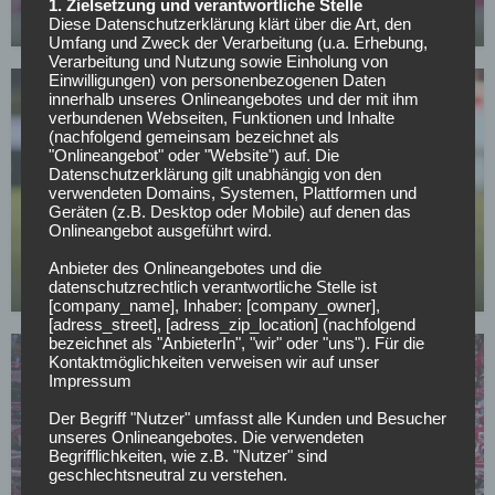
1. Zielsetzung und verantwortliche Stelle
Diese Datenschutzerklärung klärt über die Art, den
07.05.2026
Umfang und Zweck der Verarbeitung (u.a. Erhebung,
Verarbeitung und Nutzung sowie Einholung von
Einwilligungen) von personenbezogenen Daten
innerhalb unseres Onlineangebotes und der mit ihm
verbundenen Webseiten, Funktionen und Inhalte
(nachfolgend gemeinsam bezeichnet als
"Onlineangebot" oder "Website") auf. Die
Datenschutzerklärung gilt unabhängig von den
verwendeten Domains, Systemen, Plattformen und
BUNDESLIGA
Geräten (z.B. Desktop oder Mobile) auf denen das
Onlineangebot ausgeführt wird.
Wer kann sich am Wochenende aus dem
Abstiegskampf retten?
Anbieter des Onlineangebotes und die
datenschutzrechtlich verantwortliche Stelle ist
01.05.2026
[company_name], Inhaber: [company_owner],
[adress_street], [adress_zip_location] (nachfolgend
bezeichnet als "AnbieterIn", "wir" oder "uns"). Für die
Kontaktmöglichkeiten verweisen wir auf unser
Impressum
Der Begriff "Nutzer" umfasst alle Kunden und Besucher
unseres Onlineangebotes. Die verwendeten
Begrifflichkeiten, wie z.B. "Nutzer" sind
geschlechtsneutral zu verstehen.
1. FC KÖLN