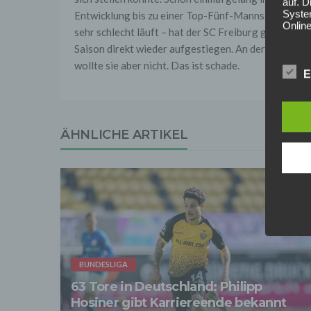
auf. 
Syste
Entwicklung bis zu einer Top-Fünf-Mannschaft. Das
Online
sehr schlecht läuft – hat der SC Freiburg gezeigt. M
Saison direkt wieder aufgestiegen. An der Führung 
Anbiet
ist [
wollte sie aber nicht. Das ist schade.
[adres
E
Für d
Der B
Online
geschl
ÄHNLICHE ARTIKEL
2. Gr
Wir ve
einsc
Daten
werden
Daten 
erford
Einwil
Wir tr
BUNDESLIGA
entspr
63 Tore in Deutschland: Philipp
der D
verarb
Hosiner gibt Karriereende bekannt
Zerstö