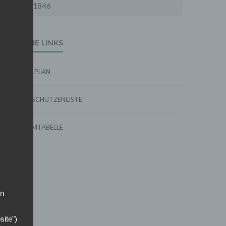
1846
EXTERNE LINKS
SPIELPLAN
TORSCHÜTZENLISTE
FORMTABELLE
on
site")