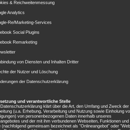
weigert hatte. Die logische Folge nach der Trennung von
okies & Reichweitenmessung
sich einvernehmlich zu einigen“, wie es im Fußballdeutsch
gle Analytics
ogle-Re/Marketing-Services
öger!
ebook Social Plugins
cebook Remarketing
iche Ära Stöger-Schmadtke zu ziehen, sollte Stöger nun doch
rreichte neben dem Punkt gegen Hannover lediglich einen
wsletter
halke gab. Hier hätten die Verantwortlichen viel
nbindung von Diensten und Inhalten Dritter
les „Wenn schon, dann schon“ gebraucht und kein „Wir
echte der Nutzer und Löschung
 die restliche Saison der Kölner ohne große Spannung und
 ersatzgeschwächte) Mannschaft keine große Aufholjagd
nderungen der Datenschutzerklärung
Auftritte für die Ehre, bevor dann im nächsten Sommer alle
enrunde hätte man auch mit Stöger machen können.
elsetzung und verantwortliche Stelle
el
Datenschutzerklärung klärt über die Art, den Umfang und Zweck der
eitung (u.a. Erhebung, Verarbeitung und Nutzung sowie Einholung v
lligungen) von personenbezogenen Daten innerhalb unseres
eangebotes und der mit ihm verbundenen Webseiten, Funktionen und
1. FC Köln eine neue Herausforderung gehabt hätte, der er
e (nachfolgend gemeinsam bezeichnet als "Onlineangebot" oder "Web
fstieg, gefolgt von einer kontinuierlichen, behutsamen