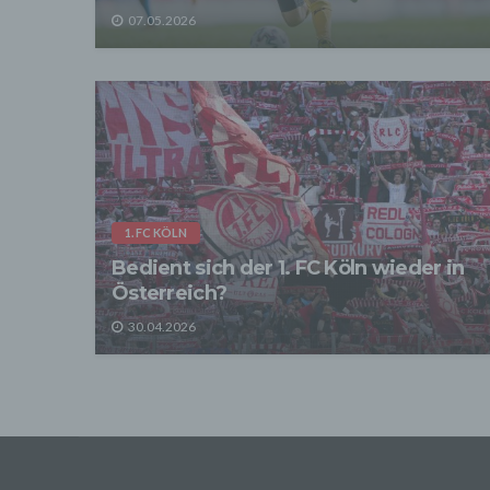
07.05.2026
Sofer
sonsti
"Dritt
davon 
stattf
Grundl
spezie
Daten
3. Ve
Die p
1. FC KÖLN
Daten
Grundl
Bedient sich der 1. FC Köln wieder in
- Die 
Österreich?
unsere
- Die 
30.04.2026
Wir üb
Abrech
ander
Verpfl
Liefer
Bei de
Angab