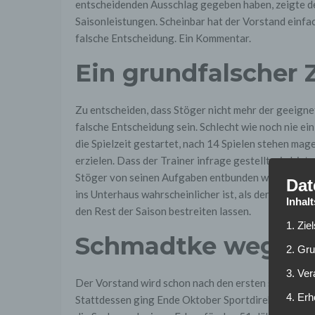
entscheidenden Ausschlag gegeben haben, zeigte de
Saisonleistungen. Scheinbar hat der Vorstand einfach
falsche Entscheidung. Ein Kommentar.
Ein grundfalscher 
Zu entscheiden, dass Stöger nicht mehr der geeignet
falsche Entscheidung sein. Schlecht wie noch nie ei
die Spielzeit gestartet, nach 14 Spielen stehen ma
erzielen. Dass der Trainer infrage gestellt wird, ist
Stöger von seinen Aufgaben entbunden wird. Jetzt,
Dat
ins Unterhaus wahrscheinlicher ist, als der Klassene
Inhal
den Rest der Saison bestreiten lassen.
1. Zie
Schmadtke weg, ab
2. Gr
3. Ve
Der Vorstand wird schon nach den ersten sechs, sie
4. Erh
Stattdessen ging Ende Oktober Sportdirektor Jörg Sc