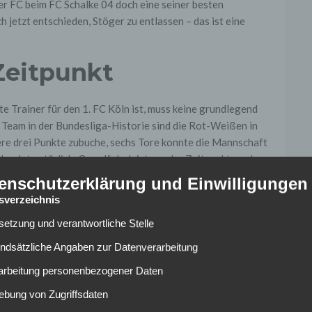
r FC beim FC Schalke 04 doch eine seiner besten
 jetzt entschieden, Stöger zu entlassen – das ist eine
Zeitpunkt
e Trainer für den 1. FC Köln ist, muss keine grundlegend
n Team in der Bundesliga-Historie sind die Rot-Weißen in
gere drei Punkte zubuche, sechs Tore konnte die Mannschaft
 absolut natürlich. Grundfalsch ist nur der Zeitpunkt, zu dem
 wo dem Abstieg wenig entgegenzusetzen ist, wo der Gang
enschutzerklärung und Einwilligungen
rhalt. Gerade jetzt sollte man am Trainer festhalten und ihn
tsverzeichnis
lsetzung und verantwortliche Stelle
er Stöger nicht?
undsätzliche Angaben zur Datenverarbeitung
rarbeitung personenbezogener Daten
ben Spielen über einen Trainerwechsel nachgedacht haben.
ebung von Zugriffsdaten
hmadtke, weil er, so heißt, sich vor Stöger gestellt und