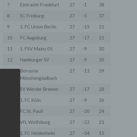
7
Eintracht Frankfurt
27
-1
38
8
SC Freiburg
27
-5
37
9
1. FC Union Berlin
27
-15
31
10
FC Augsburg
27
-17
31
11
1. FSV Mainz 05
27
-9
30
12
Hamburger SV
27
-9
30
13
Borussia
27
-13
29
Mönchengladbach
14
SV Werder Bremen
27
-17
28
15
1. FC Köln
27
-9
26
16
FC St. Pauli
27
-20
24
17
VfL Wolfsburg
27
-22
21
18
1. FC Heidenheim
27
-34
15