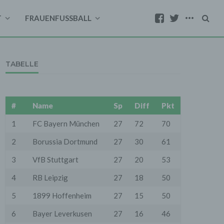
T
FRAUENFUSSBALL
TABELLE
#
Name
Sp
Diff
Pkt
1
FC Bayern München
27
72
70
2
Borussia Dortmund
27
30
61
3
VfB Stuttgart
27
20
53
4
RB Leipzig
27
18
50
5
1899 Hoffenheim
27
15
50
6
Bayer Leverkusen
27
16
46