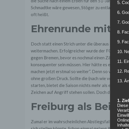
die Suche nach einem Erben für den 51-Jährigen ver
5. Co
Schmadtke wäre gewesen, Stöger zu entlassen oder „
6. Goo
oft heißt.
7. Go
Ehrenrunde mit St
8. Fac
9. Fa
Doch statt einen Strich unter die überaus erfolgre
weitermachen. Erfolgreicher wurde der FC nicht, e
10. Ne
gegen Bremen, bevor es nochmal einen Zähler auf Sc
11. Ei
konsequenter sein müssen. Hier hätte es ein radika
12. R
machen jetzt erstmal so weiter“. Denn so versandet
ohne großen Druck. Sollte die (nach wie vor stark
13. Ä
starten, bietet die Saison nichts mehr als ein paar 
Zeichen auf Angriff stehen sollen. Doch diese Ehr
1. Zi
Freiburg als Beispi
Diese 
Verarb
Einwi
Onlin
Zumal er im wahrscheinlichen Abstiegsfall mit dem 
Inhalt
sich stellen könnte. Schon einmal gelang ihm der Au