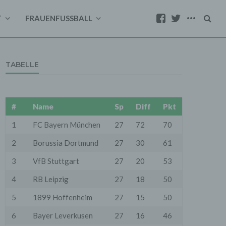
T
FRAUENFUSSBALL
TABELLE
#
Name
Sp
Diff
Pkt
1
FC Bayern München
27
72
70
2
Borussia Dortmund
27
30
61
3
VfB Stuttgart
27
20
53
4
RB Leipzig
27
18
50
5
1899 Hoffenheim
27
15
50
6
Bayer Leverkusen
27
16
46