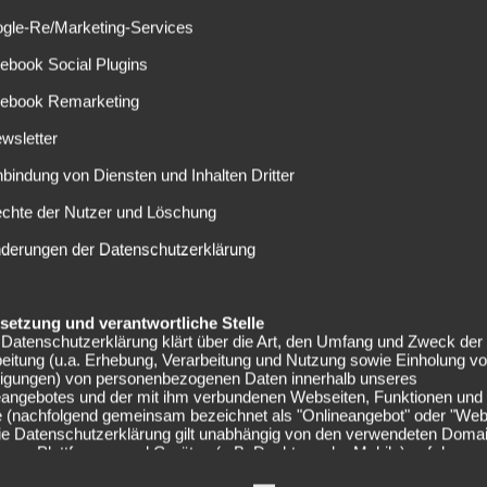
 1. FC für 10 Millionen Euro verlassen können. Ob und in
ogle-Re/Marketing-Services
ebaut ist, ist noch nicht bekannt.
ebook Social Plugins
 ist mein Verein und Köln meine sportliche Heimat. Der
wicklung genommen und diesen Weg möchte ich weiter
cebook Remarketing
wsletter
geträchtigen Rheinderby gegen Borussia
nbindung von Diensten und Inhalten Dritter
t worden. Das Duell verloren die Kölner mit 2:3 (Tore
echte der Nutzer und Löschung
dl).
nderungen der Datenschutzerklärung
den Vertrag mit Torhüter Timo
e bis zum 30. Juni 2022
elsetzung und verantwortliche Stelle
Datenschutzerklärung klärt über die Art, den Umfang und Zweck der
tter.com/XbhwQ3DngD
eitung (u.a. Erhebung, Verarbeitung und Nutzung sowie Einholung v
lligungen) von personenbezogenen Daten innerhalb unseres
eangebotes und der mit ihm verbundenen Webseiten, Funktionen und
pril 2017
e (nachfolgend gemeinsam bezeichnet als "Onlineangebot" oder "Web
Die Datenschutzerklärung gilt unabhängig von den verwendeten Doma
men, Plattformen und Geräten (z.B. Desktop oder Mobile) auf denen
angebot ausgeführt wird.