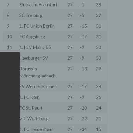
7
Eintracht Frankfurt
27
-1
38
8
SC Freiburg
27
-5
37
9
1. FC Union Berlin
27
-15
31
10
FC Augsburg
27
-17
31
11
1. FSV Mainz 05
27
-9
30
12
Hamburger SV
27
-9
30
13
Borussia
27
-13
29
Mönchengladbach
14
SV Werder Bremen
27
-17
28
15
1. FC Köln
27
-9
26
16
FC St. Pauli
27
-20
24
17
VfL Wolfsburg
27
-22
21
18
1. FC Heidenheim
27
-34
15