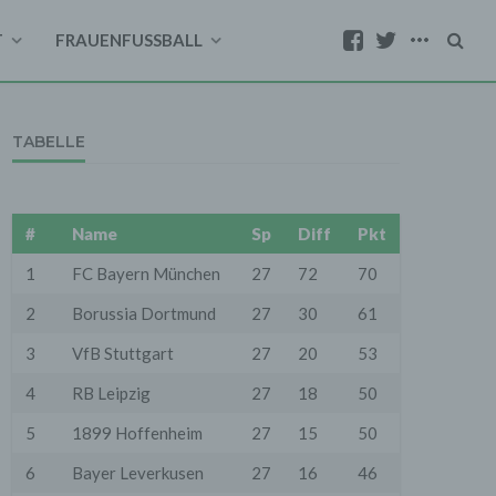
T
FRAUENFUSSBALL
TABELLE
#
Name
Sp
Diff
Pkt
1
FC Bayern München
27
72
70
2
Borussia Dortmund
27
30
61
3
VfB Stuttgart
27
20
53
4
RB Leipzig
27
18
50
5
1899 Hoffenheim
27
15
50
6
Bayer Leverkusen
27
16
46