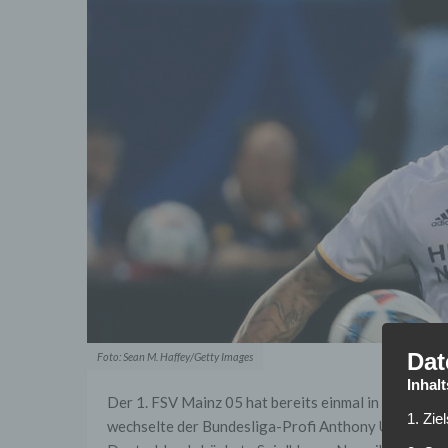
Dat
Foto: Sean M. Haffey/Getty Images
Inhal
Der 1. FSV Mainz 05 hat bereits einmal in dieser W
1. Zie
wechselte der Bundesliga-Profi Anthony Ujah (unte