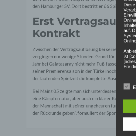
Diese 
den Hamburger SV. Dort bestritt er 66 Spiele und er
Verarb
Einwi
Erst Vertragsauflö
Onlin
Inhalt
Kontrakt
auf. 
Syste
Online
Zwischen der Vertragsauflösung bei seinem alten A
Anbiet
ist [
vergingen nur wenige Stunden. Grund für die Trenn
[adres
Jahr bei Galatasaray nicht mehr Fuß fassen konnte.
Für d
seiner Premierensaison in der Türkei noch auf insge
Der B
der laufenden Spielzeit die komplette Ausmusterun
Online
geschl
E
Bei Mainz 05 zeigte man sich unterdessen hoch erfre
2. Gr
eine Kämpfernatur, aber auch ein klarer Kopf und ein
Wir ve
der Mannschaft mit seiner ungeheuren fußballerisc
einsc
der Rückrunde geben“, formuliert der Sportvorstan
Daten
werden
Daten 
erford
Einwil