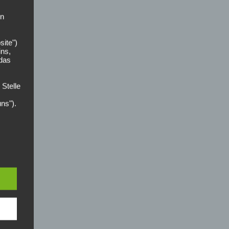
on
site")
ins,
 das
 Stelle
uns").
der
zer
n die
ces