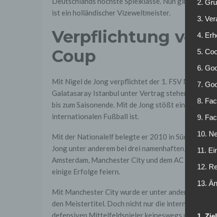
Deutschlands höchste Spielklasse. Nun gibt es den 
2. Gr
ist ein holländischer Vizeweltmeister.
3. Ve
Verpflichtung von 
4. Erh
Coup
5. Co
6. Goo
Mit Nigel de Jong verpflichtet der 1. FSV Mainz 05 
7. Go
Galatasaray Istanbul unter Vertrag stehende Niede
8. Fac
bis zum Saisonende.
Mit de Jong stößt ein Spieler z
internationalen Fußball ist.
9. Fa
10. Ne
Mit der Nationalelf belegte er 2010 in Südafrika d
Jong unter anderem bei drei namenhaften, europäisc
11. Ei
Amsterdam, Manchester City und dem AC Mailand. Hi
12. R
einige Erfolge feiern.
13. Ä
Mit Manchester City wurde er unter anderem englisc
den Meistertitel
.
Doch nicht nur die internationale
defensiven Mittelfeldspieler keineswegs unbekannt
1. Zi