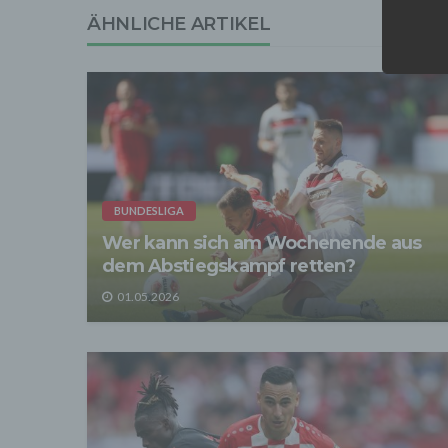
ÄHNLICHE ARTIKEL
Wir tr
entspr
der D
verarb
Zerstö
Sofer
sonsti
"Dritt
davon 
stattf
BUNDESLIGA
Grundl
spezie
Wer kann sich am Wochenende aus
Daten
dem Abstiegskampf retten?
3. Ve
01.05.2026
Die p
Daten
Grundl
- Die 
unsere
- Die 
Wir üb
Abrech