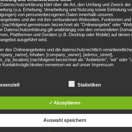
Datenschutzerklärung klärt über die Art, den Umfang und Zweck der
zielte insgesamt zwei Tore.
eitung (u.a. Erhebung, Verarbeitung und Nutzung sowie Einholung v
lligungen) von personenbezogenen Daten innerhalb unseres
sung, nun neuer
eangebotes und der mit ihm verbundenen Webseiten, Funktionen und
e (nachfolgend gemeinsam bezeichnet als "Onlineangebot" oder "Web
Die Datenschutzerklärung gilt unabhängig von den verwendeten Doma
men, Plattformen und Geräten (z.B. Desktop oder Mobile) auf denen
angebot ausgeführt wird.
rbeitgeber und dem Unterzeichnen seines neuen Kontrakts
er des Onlineangebotes und die datenschutzrechtlich verantwortliche
company_name], Inhaber: [company_owner], [adress_street],
ung der beiden Parteien war, dass de Jong
in seinem zweiten
s_zip_location] (nachfolgend bezeichnet als "AnbieterIn", "wir" oder "
Während der Ex-Jugendspieler von Ajax Amsteram in
ie Kontaktmöglichkeiten verweisen wir auf unser Impressum
samt 18 Einsätze kam und einen Treffer erzielte, folgte in
egriff "Nutzer" umfasst alle Kunden und Besucher unseres
g aus dem Kader.
angebotes. Die verwendeten Begrifflichkeiten, wie z.B. "Nutzer" sind
echtsneutral zu verstehen.
ssenziell
Statistiken
ut über den Ex-Galatasaray-Profi. „Nigel ist ein Anführer,
undsätzliche Angaben zur Datenverarbeitung
 topprofessioneller Spieler“, so Rouven Schröder. „Er soll
rarbeiten personenbezogene Daten der Nutzer nur unter Einhaltung 
hen Erfahrung und seinem Charakter wichtige Impulse in
✓ Akzeptieren
hlägigen Datenschutzbestimmungen entsprechend den Geboten der
d klare Forderungen an seinen Neuzugang.
sparsamkeit- und Datenvermeidung. Das bedeutet die Daten der Nut
 nur beim Vorliegen einer gesetzlichen Erlaubnis, insbesondere wen
zur Erbringung unserer vertraglichen Leistungen sowie Online-Servi
Auswahl speichern
erlich, bzw. gesetzlich vorgeschrieben sind oder beim Vorliegen einer
ligung verarbeitet.