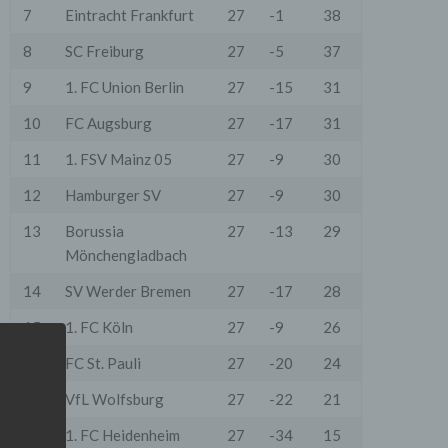
7
Eintracht Frankfurt
27
-1
38
8
SC Freiburg
27
-5
37
9
1. FC Union Berlin
27
-15
31
10
FC Augsburg
27
-17
31
11
1. FSV Mainz 05
27
-9
30
12
Hamburger SV
27
-9
30
13
Borussia
27
-13
29
Mönchengladbach
14
SV Werder Bremen
27
-17
28
15
1. FC Köln
27
-9
26
16
FC St. Pauli
27
-20
24
17
VfL Wolfsburg
27
-22
21
18
1. FC Heidenheim
27
-34
15