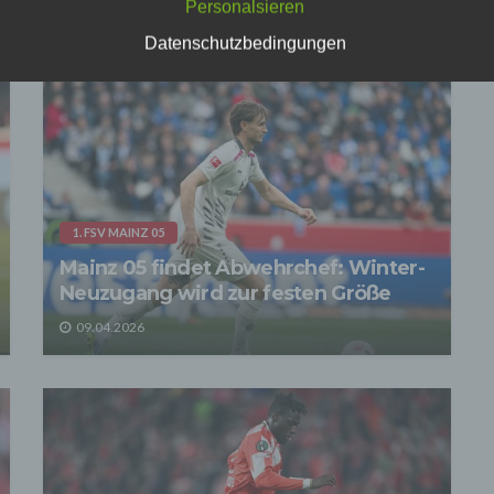
Personalsieren
effen organisatorische, vertragliche und technische Sicherheitsmaß
Datenschutzbedingungen
echend dem Stand der Technik, um sicher zu stellen, dass die Vorsch
atenschutzgesetze eingehalten werden und um damit die durch uns
eiteten Daten gegen zufällige oder vorsätzliche Manipulationen, Verlu
rung oder gegen den Zugriff unberechtigter Personen zu schützen.
n im Rahmen dieser Datenschutzerklärung Inhalte, Werkzeuge oder
ge Mittel von anderen Anbietern (nachfolgend gemeinsam bezeichnet
-Anbieter") eingesetzt werden und deren genannter Sitz im Ausland ist,
auszugehen, dass ein Datentransfer in die Sitzstaaten der Dritt-Anbi
indet. Die Übermittlung von Daten in Drittstaaten erfolgt entweder auf
1. FSV MAINZ 05
age einer gesetzlichen Erlaubnis, einer Einwilligung der Nutzer oder
ller Vertragsklauseln, die eine gesetzlich vorausgesetzte Sicherheit 
Mainz 05 findet Abwehrchef: Winter-
 gewährleisten.
Neuzugang wird zur festen Größe
rarbeitung personenbezogener Daten
09.04.2026
ersonenbezogenen Daten werden, neben den ausdrücklich in dieser
schutzerklärung genannten Verwendung, für die folgenden Zwecke a
age gesetzlicher Erlaubnisse oder Einwilligungen der Nutzer verarbei
Zurverfügungstellung, Ausführung, Pflege, Optimierung und Sicherung
r Dienste-, Service- und Nutzerleistungen;
Gewährleistung eines effektiven Kundendienstes und technischen Su
ermitteln die Daten der Nutzer an Dritte nur, wenn dies für
nungszwecke notwendig ist (z.B. an einen Zahlungsdienstleister) ode