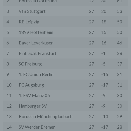
2
Borussia Dortmund
27
30
61
und technischen Supports.
3
VfB Stuttgart
27
20
53
Wir übermitteln die Daten der Nutzer an Dritte nur,
wenn dies für Abrechnungszwecke notwendig ist (z.B.
an einen Zahlungsdienstleister) oder für andere
4
RB Leipzig
27
18
50
Zwecke, wenn diese notwendig sind, um unsere
vertraglichen Verpflichtungen gegenüber den Nutzern
5
1899 Hoffenheim
27
15
50
zu erfüllen (z.B. Adressmitteilung an Lieferanten).
6
Bayer Leverkusen
27
16
46
Bei der Kontaktaufnahme mit uns (per Kontaktformular
oder Email) werden die Angaben des Nutzers zwecks
7
Eintracht Frankfurt
27
-1
38
Bearbeitung der Anfrage sowie für den Fall, dass
Anschlussfragen entstehen, gespeichert.
8
SC Freiburg
27
-5
37
Personenbezogene Daten werden gelöscht, sofern sie
ihren Verwendungszweck erfüllt haben und der
9
1. FC Union Berlin
27
-15
31
Löschung keine Aufbewahrungspflichten
entgegenstehen.
10
FC Augsburg
27
-17
31
4. Erhebung von Zugriffsdaten
11
1. FSV Mainz 05
27
-9
30
Wir erheben Daten über jeden Zugriff auf den Server,
auf dem sich dieser Dienst befindet (so genannte
Serverlogfiles). Zu den Zugriffsdaten gehören Name
12
Hamburger SV
27
-9
30
der abgerufenen Webseite, Datei, Datum und Uhrzeit
des Abrufs, übertragene Datenmenge, Meldung über
13
Borussia Mönchengladbach
27
-13
29
erfolgreichen Abruf, Browsertyp nebst Version, das
Betriebssystem des Nutzers, Referrer URL (die zuvor
14
SV Werder Bremen
27
-17
28
besuchte Seite), IP-Adresse und der anfragende