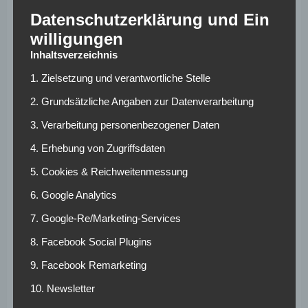
Ziel
Datenschutzerklärung und Ein
willigungen
„Die Jungs brennen, das hat man schon in den ersten Tagen
Inhaltsverzeichnis
gespürt. Alle hatten in der Pause einen enorm hohen
Eigenantrieb, waren zu Beginn vielleicht sogar noch fitter
1. Zielsetzung und verantwortliche Stelle
als zuvor. Sie kommen ins Training, weil sie sich täglich
2. Grundsätzliche Angaben zur Datenverarbeitung
verbessern wollen. Trotz Corona-Auflagen und jeweils nur
3. Verarbeitung personenbezogener Daten
15-Mann-Kadern freuen wir uns natürlich wahnsinnig,
wieder loszulegen“, zeigt sich Gaul hochzufrieden. Nach
4. Erhebung von Zugriffsdaten
der guten Saison steht man nun erneut vor der Aufgabe mit
5. Cookies & Reichweitenmessung
dem umstrukturierten Kader umzugehen, der durch die
regelmäßigen Zu- und Abgänge entsteht. Für Gaul ist das
6. Google Analytics
aber ein bekannter Prozess. Es motiviert ihn, sich
7. Google-Re/Marketing-Services
gesonderte Ziele zu setzen: „Wir wollen am Ende der
Saison sagen können, dass wir eine gute Teamkultur
8. Facebook Social Plugins
hatten, uns weiterentwickelt haben. Es geht um kleine
9. Facebook Remarketing
Schritte. Wir haben klare Vorstellungen, was uns wichtig
10. Newsletter
ist auf und neben dem Platz“.