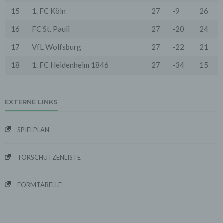
Provider.
15
1. FC Köln
27
-9
26
Wir verwenden die Protokolldaten ohne Zuordnung zur
16
FC St. Pauli
27
-20
24
Person des Nutzers oder sonstiger Profilerstellung
entsprechend den gesetzlichen Bestimmungen nur für
17
VfL Wolfsburg
27
-22
21
statistische Auswertungen zum Zweck des Betriebs,
der Sicherheit und der Optimierung unseres
18
1. FC Heidenheim 1846
27
-34
15
Onlineangebotes. Wir behalten uns jedoch vor, die
Protokolldaten nachträglich zu überprüfen, wenn
aufgrund konkreter Anhaltspunkte der berechtigte
Verdacht einer rechtswidrigen Nutzung besteht.
EXTERNE LINKS
5. Cookies & Reichweitenmessung
Cookies sind Informationen, die von unserem
Webserver oder Webservern Dritter an die Web-
SPIELPLAN
Browser der Nutzer übertragen und dort für einen
späteren Abruf gespeichert werden. Über den Einsatz
von Cookies im Rahmen pseudonymer
TORSCHÜTZENLISTE
Reichweitenmessung werden die Nutzer im Rahmen
dieser Datenschutzerklärung informiert.
FORMTABELLE
Die Betrachtung dieses Onlineangebotes ist auch unter
Ausschluss von Cookies möglich. Falls die Nutzer
nicht möchten, dass Cookies auf ihrem Rechner
gespeichert werden, werden sie gebeten die
entsprechende Option in den Systemeinstellungen