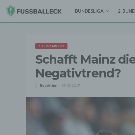
BUNDESLIGA
2. BUN
1. FSV MAINZ 05
Schafft Mainz d
Negativtrend?
Redaktion
09.02.2017