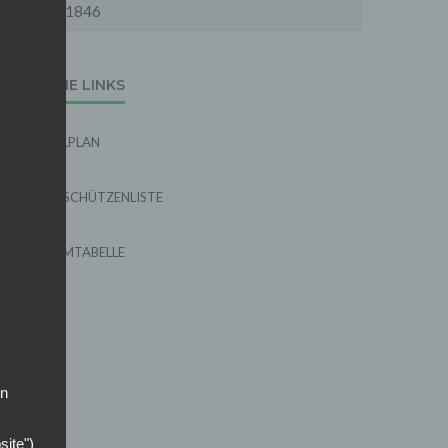
1846
EXTERNE LINKS
SPIELPLAN
TORSCHÜTZENLISTE
FORMTABELLE
on
site")