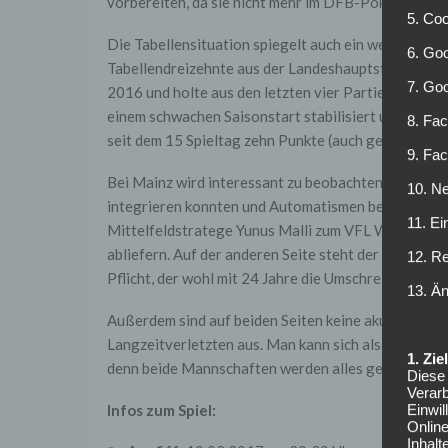
vorbereiten, da sie nicht mehr im DFB-Pokal vertre
5. Co
Die Tabellensituation spiegelt auch ein wenig die 
6. Goo
Tabellendreizehnte aus der Landeshauptstadt von R
7. Go
2016 und holte aus den letzten vier Partien nur zw
einem schwachen Saisonstart stabilisiert und bis a
8. Fac
seit dem 15 Spieltag zehn Punkte (auch gegen namen
9. Fa
Bei Mainz wird interessant zu beobachten sein, ob 
10. Ne
integrieren konnten und Automatismen bereits grei
11. Ei
Mittelfeldstratege Yunus Malli zum VFL Wolfsburg 
abliefern. Auf der anderen Seite steht der ehemalig
12. R
Pflicht, der wohl mit 24 Jahre die Umschreibung als 
13. Ä
Außerdem sind auf beiden Seiten keine akuten Verle
Langzeitverletzten aus. Man kann sich also auf ein
1. Zi
denn beide Mannschaften werden alles geben um ge
Diese 
Verarb
Infos zum Spiel:
Einwi
Onlin
Inhalt