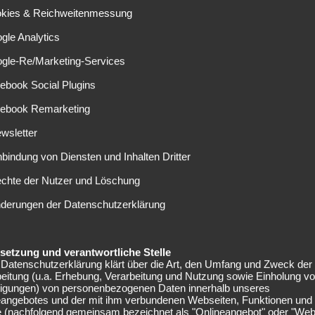
ten waren.
okies & Reichweitenmessung
aktuelle Form der beiden Mannschaften wieder. Der
gle Analytics
heinland – Pfalz gewann sein letztes Spiel Mitte Dezember
ogle-Re/Marketing-Services
ei Punkte. Die Fuggerstädter hingegen haben sich nach
uf den zehnten Tabellenplatz vorgekämpft. Augsburg holte
ebook Social Plugins
hafte Gegner) und verlor dabei nur ein Spiel.
cebook Remarketing
und wie sich die Neuzugänge schon in die Mannschaft
wsletter
fen. Besonders Bojan Krikic steht nach dem Abgang von
nbindung von Diensten und Inhalten Dritter
unter genauer Beobachtung und sollte am besten gleich
e deutsche Jugendnationalspieler Moritz Leitner in der
echte der Nutzer und Löschung
Talent so langsam ablegen sollte.
nderungen der Datenschutzerklärung
tzungen zu beklagen und somit fallen nur die
 spannendes Spiel mit noch ungewissem Ausgang freuen,
elsetzung und verantwortliche Stelle
gen einen direkten Konkurrenten zu punkten.
Datenschutzerklärung klärt über die Art, den Umfang und Zweck der
eitung (u.a. Erhebung, Verarbeitung und Nutzung sowie Einholung v
lligungen) von personenbezogenen Daten innerhalb unseres
eangebotes und der mit ihm verbundenen Webseiten, Funktionen und
e (nachfolgend gemeinsam bezeichnet als "Onlineangebot" oder "Web