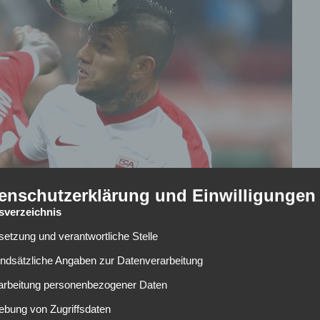
enschutzerklärung und Einwilligungen
tsverzeichnis
lsetzung und verantwortliche Stelle
undsätzliche Angaben zur Datenverarbeitung
rarbeitung personenbezogener Daten
 bestreiten am Freitagabend der 1. FSV Mainz 05 und der
er der Woche konzentriert auf den jeweiligen Gegner
ebung von Zugriffsdaten