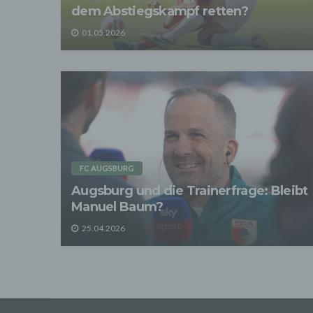
Zerstö
dem Abstiegskampf retten?
Sofer
01.05.2026
sonsti
"Dritt
davon 
stattf
Grundl
spezie
Daten
3. Ve
Die p
Daten
FC AUGSBURG
Grundl
- Die 
Augsburg und die Trainerfrage: Bleibt
unsere
Manuel Baum?
- Die 
25.04.2026
Wir üb
Abrech
ander
Verpfl
Liefer
Bei de