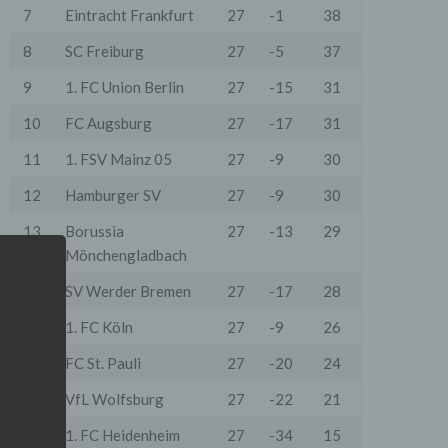
7
Eintracht Frankfurt
27
-1
38
8
SC Freiburg
27
-5
37
9
1. FC Union Berlin
27
-15
31
10
FC Augsburg
27
-17
31
11
1. FSV Mainz 05
27
-9
30
12
Hamburger SV
27
-9
30
13
Borussia
27
-13
29
Mönchengladbach
14
SV Werder Bremen
27
-17
28
15
1. FC Köln
27
-9
26
16
FC St. Pauli
27
-20
24
17
VfL Wolfsburg
27
-22
21
18
1. FC Heidenheim
27
-34
15