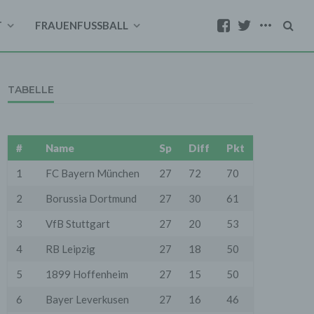
T
FRAUENFUSSBALL
TABELLE
#
Name
Sp
Diff
Pkt
1
FC Bayern München
27
72
70
2
Borussia Dortmund
27
30
61
3
VfB Stuttgart
27
20
53
4
RB Leipzig
27
18
50
5
1899 Hoffenheim
27
15
50
6
Bayer Leverkusen
27
16
46