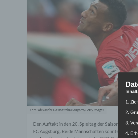
Dat
Inhal
1. Zie
Foto: Alexander Hassenstein/Bongarts/Getty Images
2. Gr
3. Ve
Den Auftakt in den 20. Spieltag der Saison 2016/17
FC Augsburg. Beide Mannschaften konnten sich unt
4. Erh