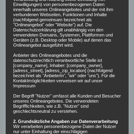
Einwilligungen) von personenbezogenen Daten
Bayer 04 in die kommende Saison geht: „Wir lassen uns
innerhalb unseres Onlineangebotes und der mit ihm
einfach überraschen“, blieb Andrich gelassen. Bis dahin
verbundenen Webseiten, Funktionen und Inhalte
(nachfolgend gemeinsam bezeichnet als
heißt es abwarten. Derzeit hat Xabi Alonso das Heft des
"Onlineangebot" oder "Website") auf. Die
Handels fest in der Hand und wird wohl zeitnah eine
Datenschutzerklärung gilt unabhängig von den
Entscheidung fällen. Die Zeichen stehen auf einen
verwendeten Domains, Systemen, Plattformen und
Geräten (z.B. Desktop oder Mobile) auf denen das
Wechsel zu Real Madrid. Ein Verbleib in Leverkusen wird
Onlineangebot ausgeführt wird.
indes immer unwahrscheinlicher.
Anbieter des Onlineangebotes und die
datenschutzrechtlich verantwortliche Stelle ist
Trotz seines noch bis 2026 gültigen Vertrages vermied
[company_name], Inhaber: [company_owner],
Alonso bisher ein klares Bekenntnis. Deshalb
drängen die
[adress_street], [adress_zip_location] (nachfolgend
Klub-Verantwortlichen zuletzt immer mehr auf eine baldige
bezeichnet als "AnbieterIn", "wir" oder "uns"). Für die
Kontaktmöglichkeiten verweisen wir auf unser
Entscheidung
: „Dass Klarheit für alle gut wäre, das ist ja
Impressum
keine Frage“, sagte Geschäftsführer Simon Rolfes offen.
Der Begriff "Nutzer" umfasst alle Kunden und Besucher
„Das ist auch Xabi bewusst. Dass wir bis zum Saisonende
unseres Onlineangebotes. Die verwendeten
eine Entscheidung haben, ist auch nicht mehr lang hin. Von
Begrifflichkeiten, wie z.B. "Nutzer" sind
geschlechtsneutral zu verstehen.
daher wird es zeitnah eine Entscheidung geben.“
2. Grundsätzliche Angaben zur Datenverarbeitung
Warten auf Alonso-
Wir verarbeiten personenbezogene Daten der Nutzer
nur unter Einhaltung der einschlägigen