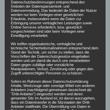
Entscheidung
Datenschutzbestimmungen entsprechend den
Geboten der Datensparsamkeit- und
Datenvermeidung. Das bedeutet die Daten der Nutzer
werden nur beim Vorliegen einer gesetzlichen
Der Duden definiert das Wort „zeitnah“ als
Erlaubnis, insbesondere wenn die Daten zur
„gegenwartsnah“ oder „schnell“. In Leverkusen wird die
Erbringung unserer vertraglichen Leistungen sowie
Online-Services erforderlich, bzw. gesetzlich
Dehnbarkeit des Begriffs ausgereizt. Denn wie „zeitnah“
vorgeschrieben sind oder beim Vorliegen einer
sich Xabi Alonso bezüglich seiner Zukunft festlegen wird,
Einwilligung verarbeitet.
weiß nur er selbst. Während der Klub auf Klarheit in der
Wir treffen organisatorische, vertragliche und
kommenden Woche hofft, deutete Alonso eine
technische Sicherheitsmaßnahmen entsprechend dem
Entscheidung nach Saisonende an. „Wir wollen die Saison
Stand der Technik, um sicher zu stellen, dass die
Vorschriften der Datenschutzgesetze eingehalten
bestmöglich beenden. Danach werden wir sehen“, sagte der
werden und um damit die durch uns verarbeiteten
umworbene Übungsleiter bei „Sky“.
Daten gegen zufällige oder vorsätzliche
Manipulationen, Verlust, Zerstörung oder gegen den
Zugriff unberechtigter Personen zu schützen.
Eine mögliche Entlassung von Carlo Ancelotti in Madrid
dürfte die Thematik wohl beschleunigen. Doch selbst in der
Sofern im Rahmen dieser Datenschutzerklärung
spanischen Hauptstadt nimmt man sich bei der
Inhalte, Werkzeuge oder sonstige Mittel von anderen
Anbietern (nachfolgend gemeinsam bezeichnet als
Zukunftsfrage viel Zeit. Ein0 vorzeitiges Aus des
"Dritt-Anbieter") eingesetzt werden und deren
Italieners nach dem verlorenen Finale der Copa del Rey
genannter Sitz im Ausland ist, ist davon auszugehen,
dass ein Datentransfer in die Sitzstaaten der Dritt-
(2:3 gegen FC Barcelona), wie es von „Sky UK“ berichtet
Anbieter stattfindet. Die Übermittlung von Daten in
wurde, wird es wohl nicht geben. Dennoch scheint ein