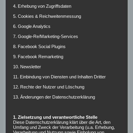
Baron/Getty Images
4. Erhebung von Zugriffsdaten
5. Cookies & Reichweitenmessung
Woran es liegt, dass Hofmann derzeit so wenige
6. Google Analytics
Spielminuten sammeln darf, habe ihm Xabi Alonso nicht
mitgeteilt. Der wiederum plädierte für einen ehrlichen
7. Google-Re/Marketing-Services
Umgang mit seinen Spielern und versicherte, seine
8. Facebook Social Plugins
Entscheidungen zu erklären. Neben der fehlenden Einigkeit
ist zumindest klar: An Hofmanns sportliche Rolle wird sich
9. Facebook Remarketing
unter Alonso wohl nichts mehr ändern. Eine Entscheidung
10. Newsletter
des Spaniers dürfte auch darüber entscheiden, ob der Ex-
11. Einbindung von Diensten und Inhalten Dritter
Gladbacher in Leverkusen bleibt.
12. Rechte der Nutzer und Löschung
Klub drängt auf
13. Änderungen der Datenschutzerklärung
baldige
Entscheidung
1. Zielsetzung und verantwortliche Stelle
Diese Datenschutzerklärung klärt über die Art, den
Umfang und Zweck der Verarbeitung (u.a. Erhebung,
Letztendlich werden die kommenden Wochen zeigen, wie
Verarbeitung und Nutzung sowie Einholung von