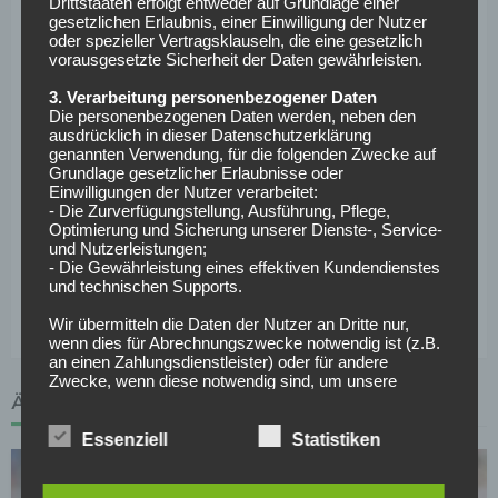
Drittstaaten erfolgt entweder auf Grundlage einer
gesetzlichen Erlaubnis, einer Einwilligung der Nutzer
Abschied des 65-Jährige nur eine Frage der Zeit.
oder spezieller Vertragsklauseln, die eine gesetzlich
vorausgesetzte Sicherheit der Daten gewährleisten.
Ähnlich verhält es sich mit Xabi Alonso und Bayer
Leverkusen. Real Madrid möchte Ancelotti einen würdigen
3. Verarbeitung personenbezogener Daten
Die personenbezogenen Daten werden, neben den
Abschied bereiten und schiebt das wohl offene Geheimnis
ausdrücklich in dieser Datenschutzerklärung
immer weiter auf. Womöglich führt das auch zu Alonsos
genannten Verwendung, für die folgenden Zwecke auf
Grundlage gesetzlicher Erlaubnisse oder
Zögern – vielleicht sogar bis Ende Mai. Das dürfte weder
Einwilligungen der Nutzer verarbeitet:
den Verantwortlichen und noch den unentschlossenen
- Die Zurverfügungstellung, Ausführung, Pflege,
Spielern von Bayer 04 gefallen.
Optimierung und Sicherung unserer Dienste-, Service-
und Nutzerleistungen;
- Die Gewährleistung eines effektiven Kundendienstes
Weitere News und Transfergerüchte rund um den
und technischen Supports.
deutschen Fußball findest du hier >>
Wir übermitteln die Daten der Nutzer an Dritte nur,
wenn dies für Abrechnungszwecke notwendig ist (z.B.
an einen Zahlungsdienstleister) oder für andere
Zwecke, wenn diese notwendig sind, um unsere
vertraglichen Verpflichtungen gegenüber den Nutzern
ÄHNLICHE ARTIKEL
zu erfüllen (z.B. Adressmitteilung an Lieferanten).
Essenziell
Statistiken
Bei der Kontaktaufnahme mit uns (per Kontaktformular
oder Email) werden die Angaben des Nutzers zwecks
Bearbeitung der Anfrage sowie für den Fall, dass