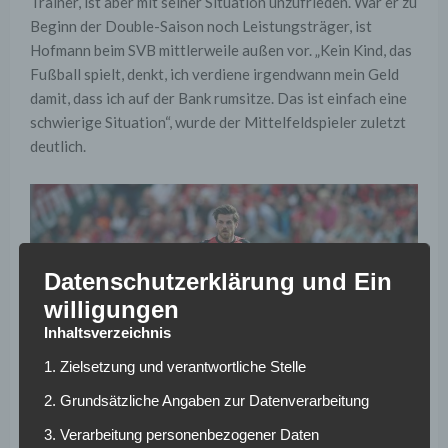
Trainer, ist aber mit seiner Situation unzufrieden. War er zu
Beginn der Double-Saison noch Leistungsträger, ist
Hofmann beim SVB mittlerweile außen vor. „Kein Kind, das
Fußball spielt, denkt, ich verdiene irgendwann mein Geld
damit, dass ich auf der Bank rumsitze. Das ist einfach eine
schwierige Situation“, wurde der Mittelfeldspieler zuletzt
deutlich.
Datenschutzerklärung und Ein
willigungen
Inhaltsverzeichnis
1. Zielsetzung und verantwortliche Stelle
2. Grundsätzliche Angaben zur Datenverarbeitung
3. Verarbeitung personenbezogener Daten
Unter Alonso außen vor: Hofmann unzufrieden. Foto: Lars