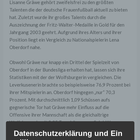
Lisanne Gräwe gehört zweifelsfrei zu den größten
Talenten die der deutsche Frauenfußball aktuell zu bieten
hat. Zuletzt wurde ihr großes Talents durch die
Auszeichnung der Fritz-Walter-Medaille in Gold für den
Jahrgang 2003 geehrt. Aufgrund ihres Alters und ihrer
Position liegt ein Vergleich zu Nationalspielerin Lena
Oberdorf nahe.
Obwohl Gräwe nur knapp ein Drittel der Spielzeit von
Oberdorf in der Bundesliga erhalten hat, lassen sich ihre
Statistiken mit der der Wolfsburgerin vergleichen. Die
Leverkusenerin brachte so beispielsweise 76,9 Prozent bei
ihrer Mitspielerin an. Oberdorf hingegen „nur“ 70,3
Prozent. Mit durchschnittlich 1,09 Schüssen aufs
gegnerische Tor hat Gräwe mehr Einfluss auf die
Offensive ihrer Mannschaft als die gleichaltrige
Wolfsburgerin mit 0,25 Torschüssen pro Spiel. Wo
Oberdorf noch vor Gräwe liegt ist im Bereich der
Datenschutzerklärung und Ein
defensiven Aktionen. Dort liegt die Leverkusenerin mit 5