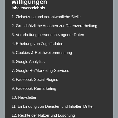
willigungen
zu 29 Tackles und 2 zu 14 geblockten Schüssen hinter der
Inhaltsverzeichnis
Vize-Europameisterin. Der große Unterschied kann aber
auch durch die offensivere Spielweise von Gräwe kommen.
1. Zielsetzung und verantwortliche Stelle
2. Grundsätzliche Angaben zur Datenverarbeitung
Die Auszeichnung zur besten Spielerin des Jahrgangs
3. Verarbeitung personenbezogener Daten
2003 sowie die Nominierung für die U20
Weltmeisterschaft im vergangenen Jahr sind schon zwei
4. Erhebung von Zugriffsdaten
Beweise, die das große Talent der Mittelfeldspielerin
5. Cookies & Reichweitenmessung
belegen. Schafft es Gräwe sich 2023 weiter
durchzusetzen, werden die Fans der Leverkusenerinnen
6. Google Analytics
sowie die Fans des deutschen Fußballs lange Spaß an ihr
7. Google-Re/Marketing-Services
haben.
8. Facebook Social Plugins
(Stand: 03.02.2023)
9. Facebook Remarketing
Weitere News und Transfergerüchte rund um den
10. Newsletter
deutschen Fußball findest du hier >>
11. Einbindung von Diensten und Inhalten Dritter
12. Rechte der Nutzer und Löschung