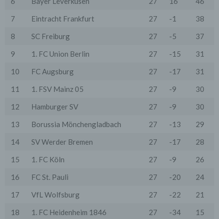
6
Bayer Leverkusen
27
16
46
wenn dies für Abrechnungszwecke notwendig ist (z.B.
an einen Zahlungsdienstleister) oder für andere
7
Eintracht Frankfurt
27
-1
38
Zwecke, wenn diese notwendig sind, um unsere
vertraglichen Verpflichtungen gegenüber den Nutzern
zu erfüllen (z.B. Adressmitteilung an Lieferanten).
8
SC Freiburg
27
-5
37
Bei der Kontaktaufnahme mit uns (per Kontaktformular
9
1. FC Union Berlin
27
-15
31
oder Email) werden die Angaben des Nutzers zwecks
Bearbeitung der Anfrage sowie für den Fall, dass
10
FC Augsburg
27
-17
31
Anschlussfragen entstehen, gespeichert.
Personenbezogene Daten werden gelöscht, sofern sie
11
1. FSV Mainz 05
27
-9
30
ihren Verwendungszweck erfüllt haben und der
Löschung keine Aufbewahrungspflichten
12
Hamburger SV
27
-9
30
entgegenstehen.
13
Borussia Mönchengladbach
27
-13
29
4. Erhebung von Zugriffsdaten
Wir erheben Daten über jeden Zugriff auf den Server,
14
SV Werder Bremen
27
-17
28
auf dem sich dieser Dienst befindet (so genannte
Serverlogfiles). Zu den Zugriffsdaten gehören Name
15
1. FC Köln
27
-9
26
der abgerufenen Webseite, Datei, Datum und Uhrzeit
des Abrufs, übertragene Datenmenge, Meldung über
16
FC St. Pauli
27
-20
24
erfolgreichen Abruf, Browsertyp nebst Version, das
Betriebssystem des Nutzers, Referrer URL (die zuvor
besuchte Seite), IP-Adresse und der anfragende
17
VfL Wolfsburg
27
-22
21
Provider.
18
1. FC Heidenheim 1846
27
-34
15
Wir verwenden die Protokolldaten ohne Zuordnung zur