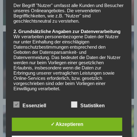
Verpasst Leverkusen die Champions League,
Der Begriff "Nutzer" umfasst alle Kunden und Besucher
droht dem Klub dieser massive Aderlass
unseres Onlineangebotes. Die verwendeten
Begrifflichkeiten, wie z.B. "Nutzer" sind
01.05.2026
geschlechtsneutral zu verstehen.
2. Grundsätzliche Angaben zur Datenverarbeitung
Wir verarbeiten personenbezogene Daten der Nutzer
nur unter Einhaltung der einschlägigen
Datenschutzbestimmungen entsprechend den
Geboten der Datensparsamkeit- und
Datenvermeidung. Das bedeutet die Daten der Nutzer
werden nur beim Vorliegen einer gesetzlichen
Erlaubnis, insbesondere wenn die Daten zur
BAYER 04 LEVERKUSEN
Erbringung unserer vertraglichen Leistungen sowie
Nun auch offiziell: Bayers Abwehrchef Tapsoba
Online-Services erforderlich, bzw. gesetzlich
vorgeschrieben sind oder beim Vorliegen einer
verlängert bis 2031!
Einwilligung verarbeitet.
30.04.2026
Wir treffen organisatorische, vertragliche und
technische Sicherheitsmaßnahmen entsprechend dem
Essenziell
Statistiken
Stand der Technik, um sicher zu stellen, dass die
Vorschriften der Datenschutzgesetze eingehalten
werden und um damit die durch uns verarbeiteten
✓ Akzeptieren
Daten gegen zufällige oder vorsätzliche
Manipulationen, Verlust, Zerstörung oder gegen den
Zugriff unberechtigter Personen zu schützen.