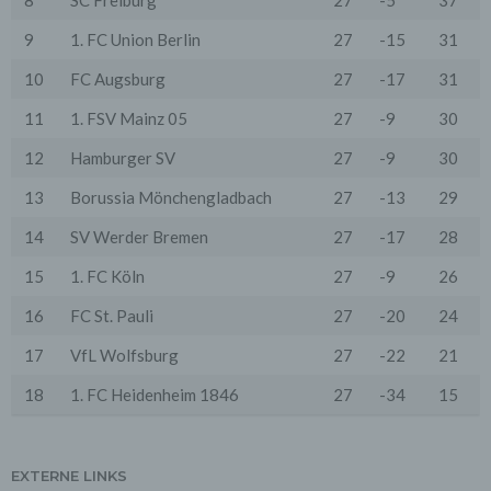
8
SC Freiburg
27
-5
37
vorausgesetzte Sicherheit der Daten gewährleisten.
9
1. FC Union Berlin
27
-15
31
3. Verarbeitung personenbezogener Daten
Die personenbezogenen Daten werden, neben den
10
FC Augsburg
27
-17
31
ausdrücklich in dieser Datenschutzerklärung
genannten Verwendung, für die folgenden Zwecke auf
11
1. FSV Mainz 05
27
-9
30
Grundlage gesetzlicher Erlaubnisse oder
Einwilligungen der Nutzer verarbeitet:
12
Hamburger SV
27
-9
30
- Die Zurverfügungstellung, Ausführung, Pflege,
Optimierung und Sicherung unserer Dienste-, Service-
13
Borussia Mönchengladbach
27
-13
29
und Nutzerleistungen;
- Die Gewährleistung eines effektiven Kundendienstes
14
SV Werder Bremen
27
-17
28
und technischen Supports.
15
1. FC Köln
27
-9
26
Wir übermitteln die Daten der Nutzer an Dritte nur,
wenn dies für Abrechnungszwecke notwendig ist (z.B.
an einen Zahlungsdienstleister) oder für andere
16
FC St. Pauli
27
-20
24
Zwecke, wenn diese notwendig sind, um unsere
vertraglichen Verpflichtungen gegenüber den Nutzern
17
VfL Wolfsburg
27
-22
21
zu erfüllen (z.B. Adressmitteilung an Lieferanten).
18
1. FC Heidenheim 1846
27
-34
15
Bei der Kontaktaufnahme mit uns (per Kontaktformular
oder Email) werden die Angaben des Nutzers zwecks
Bearbeitung der Anfrage sowie für den Fall, dass
Anschlussfragen entstehen, gespeichert.
EXTERNE LINKS
Personenbezogene Daten werden gelöscht, sofern sie