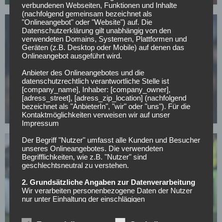
verbundenen Webseiten, Funktionen und Inhalte
(nachfolgend gemeinsam bezeichnet als
"Onlineangebot" oder "Website") auf. Die
Datenschutzerklärung gilt unabhängig von den
verwendeten Domains, Systemen, Plattformen und
Geräten (z.B. Desktop oder Mobile) auf denen das
Onlineangebot ausgeführt wird.
Anbieter des Onlineangebotes und die
BAYER 04 LEVERKUSEN
datenschutzrechtlich verantwortliche Stelle ist
Nun auch offiziell: Bayers Abwehrchef Tapsoba
[company_name], Inhaber: [company_owner],
[adress_street], [adress_zip_location] (nachfolgend
verlängert bis 2031!
bezeichnet als "AnbieterIn", "wir" oder "uns"). Für die
30.04.2026
Kontaktmöglichkeiten verweisen wir auf unser
Impressum
Der Begriff "Nutzer" umfasst alle Kunden und Besucher
unseres Onlineangebotes. Die verwendeten
Begrifflichkeiten, wie z.B. "Nutzer" sind
geschlechtsneutral zu verstehen.
2. Grundsätzliche Angaben zur Datenverarbeitung
Wir verarbeiten personenbezogene Daten der Nutzer
nur unter Einhaltung der einschlägigen
BUNDESLIGA
Datenschutzbestimmungen entsprechend den
Geboten der Datensparsamkeit- und
Hjulmand: Disziplinarfall um Fernández abgehakt