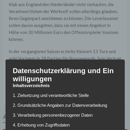
Klub aus England den Niederländer nicht verkaufen, die
Verantwortlichen der Werkself sollen allerdings glauben,
ihren Gegenpart umstimmen zu können. Die Leverkusener
sollen davon ausgehen, dass sie mit einem Angebot in
Höhe von 30 Millionen Euro den Offensivspieler loseisen
können.
In der vergangenen Saison erzielte Kluivert 13 Tore und
acht Vorlagen in 39 Partien für Bournemouth. Sein Vertrag
in England läuft noch bis 2028.
Datenschutzerklärung und Ein
willigungen
Weitere News und Transfergerüchte rund um den
Inhaltsverzeichnis
deutschen Fußball findest du hier >>
1. Zielsetzung und verantwortliche Stelle
2. Grundsätzliche Angaben zur Datenverarbeitung
3. Verarbeitung personenbezogener Daten
ÄHNLICHE ARTIKEL
4. Erhebung von Zugriffsdaten