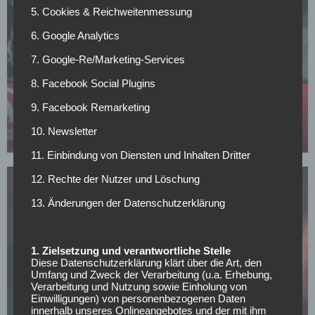
5. Cookies & Reichweitenmessung
6. Google Analytics
7. Google-Re/Marketing-Services
8. Facebook Social Plugins
BAYER 04 LEVERKUSEN
Leverkusen: Weitere Top-Verstärkung aus der La
9. Facebook Remarketing
Liga?
10. Newsletter
03.05.2026
11. Einbindung von Diensten und Inhalten Dritter
12. Rechte der Nutzer und Löschung
13. Änderungen der Datenschutzerklärung
1. Zielsetzung und verantwortliche Stelle
BAYER 04 LEVERKUSEN
Diese Datenschutzerklärung klärt über die Art, den
Verpasst Leverkusen die Champions League,
Umfang und Zweck der Verarbeitung (u.a. Erhebung,
droht dem Klub dieser massive Aderlass
Verarbeitung und Nutzung sowie Einholung von
Einwilligungen) von personenbezogenen Daten
01.05.2026
innerhalb unseres Onlineangebotes und der mit ihm