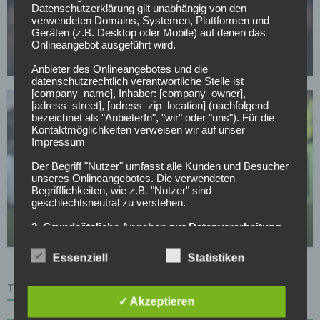
BAYER 04 LEVERKUSEN
Datenschutzerklärung gilt unabhängig von den
verwendeten Domains, Systemen, Plattformen und
Nun auch offiziell: Bayers Abwehrchef Tapsoba
Geräten (z.B. Desktop oder Mobile) auf denen das
verlängert bis 2031!
Onlineangebot ausgeführt wird.
30.04.2026
Anbieter des Onlineangebotes und die
datenschutzrechtlich verantwortliche Stelle ist
[company_name], Inhaber: [company_owner],
[adress_street], [adress_zip_location] (nachfolgend
bezeichnet als "AnbieterIn", "wir" oder "uns"). Für die
Kontaktmöglichkeiten verweisen wir auf unser
Impressum
Der Begriff "Nutzer" umfasst alle Kunden und Besucher
unseres Onlineangebotes. Die verwendeten
Begrifflichkeiten, wie z.B. "Nutzer" sind
BUNDESLIGA
geschlechtsneutral zu verstehen.
Hjulmand: Disziplinarfall um Fernández abgehakt
2. Grundsätzliche Angaben zur Datenverarbeitung
26.04.2026
Wir verarbeiten personenbezogene Daten der Nutzer
nur unter Einhaltung der einschlägigen
Essenziell
Statistiken
Datenschutzbestimmungen entsprechend den
Geboten der Datensparsamkeit- und
Datenvermeidung. Das bedeutet die Daten der Nutzer
TABELLE
werden nur beim Vorliegen einer gesetzlichen
✓ Akzeptieren
Erlaubnis, insbesondere wenn die Daten zur