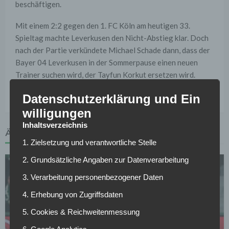
beschäftigen.
Mit einem 2:2 gegen den 1. FC Köln am heutigen 33.
Spieltag machte Leverkusen den Nicht-Abstieg klar. Doch
nach der Partie verkündete Michael Schade dann, dass der
Bayer 04 Leverkusen in der Sommerpause einen neuen
Trainer suchen wird, der Tayfun Korkut ersetzen wird.
Vielleicht wird dann alles besser.
Datenschutzerklärung und Ein
willigungen
Inhaltsverzeichnis
ÄHNLICHE ARTIKEL
1. Zielsetzung und verantwortliche Stelle
2. Grundsätzliche Angaben zur Datenverarbeitung
3. Verarbeitung personenbezogener Daten
4. Erhebung von Zugriffsdaten
5. Cookies & Reichweitenmessung
BAYER 04 LEVERKUSEN