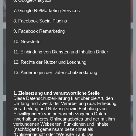
6. Google Analytics
Leverkusen: Weitere Top-Verstärkung aus der La
Liga?
7. Google-Re/Marketing-Services
03.05.2026
8. Facebook Social Plugins
9. Facebook Remarketing
10. Newsletter
11. Einbindung von Diensten und Inhalten Dritter
12. Rechte der Nutzer und Löschung
BAYER 04 LEVERKUSEN
13. Änderungen der Datenschutzerklärung
Verpasst Leverkusen die Champions League,
droht dem Klub dieser massive Aderlass
01.05.2026
1. Zielsetzung und verantwortliche Stelle
Diese Datenschutzerklärung klärt über die Art, den
Umfang und Zweck der Verarbeitung (u.a. Erhebung,
Verarbeitung und Nutzung sowie Einholung von
Einwilligungen) von personenbezogenen Daten
innerhalb unseres Onlineangebotes und der mit ihm
verbundenen Webseiten, Funktionen und Inhalte
(nachfolgend gemeinsam bezeichnet als
"Onlineangebot" oder "Website") auf. Die