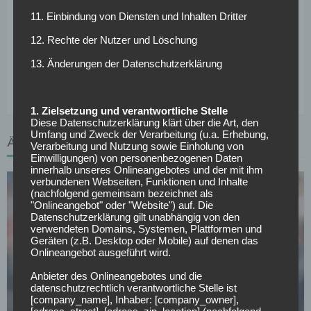
und der Fans von Bayer 04 niemals vergessen und drücke
11. Einbindung von Diensten und Inhalten Dritter
dem Verein die Daumen für eine weiterhin erfolgreiche
Zukunft.“
12. Rechte der Nutzer und Löschung
Weitere News und Transfergerüchte rund um den
13. Änderungen der Datenschutzerklärung
deutschen Fußball findest du hier >>>
1. Zielsetzung und verantwortliche Stelle
Diese Datenschutzerklärung klärt über die Art, den
Umfang und Zweck der Verarbeitung (u.a. Erhebung,
ÄHNLICHE ARTIKEL
Verarbeitung und Nutzung sowie Einholung von
Einwilligungen) von personenbezogenen Daten
innerhalb unseres Onlineangebotes und der mit ihm
verbundenen Webseiten, Funktionen und Inhalte
(nachfolgend gemeinsam bezeichnet als
"Onlineangebot" oder "Website") auf. Die
Datenschutzerklärung gilt unabhängig von den
verwendeten Domains, Systemen, Plattformen und
Geräten (z.B. Desktop oder Mobile) auf denen das
Onlineangebot ausgeführt wird.
BUNDESLIGA
Courtois begrüßt Van Bommel als neuen Belgien-
Anbieter des Onlineangebotes und die
datenschutzrechtlich verantwortliche Stelle ist
Coach
[company_name], Inhaber: [company_owner],
27.07.2026