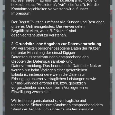
[adress_street], [adress_zip_location] (nachfolgend
bezeichnet als "AnbieterIn", "wir" oder "uns"). Für die
Kontaktmöglichkeiten verweisen wir auf unser
Impressum
Der Begriff "Nutzer" umfasst alle Kunden und Besucher
unseres Onlineangebotes. Die verwendeten
Begrifflichkeiten, wie z.B. "Nutzer" sind
geschlechtsneutral zu verstehen.
BUNDESLIGA
Champions-League-Quali: Dinamo Zagreb rettet
2. Grundsätzliche Angaben zur Datenverarbeitung
Remis, Crvena Zvezda und Sturm Graz mit Gala-
Wir verarbeiten personenbezogene Daten der Nutzer
nur unter Einhaltung der einschlägigen
Auftritten
Datenschutzbestimmungen entsprechend den
Geboten der Datensparsamkeit- und
23.07.2026
Datenvermeidung. Das bedeutet die Daten der Nutzer
werden nur beim Vorliegen einer gesetzlichen
Erlaubnis, insbesondere wenn die Daten zur
Erbringung unserer vertraglichen Leistungen sowie
Online-Services erforderlich, bzw. gesetzlich
vorgeschrieben sind oder beim Vorliegen einer
Einwilligung verarbeitet.
Wir treffen organisatorische, vertragliche und
WETTBEWERBE
technische Sicherheitsmaßnahmen entsprechend dem
Stand der Technik, um sicher zu stellen, dass die
Aston Villa holt João Gomes: Brasilianer kommt für
Vorschriften der Datenschutzgesetze eingehalten