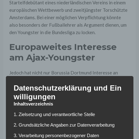
Startelfdebütant eines niederländischen Vereins in einem
europäischen Wettbewerb und zweitjüngster Torschützte
Amsterdams. Bei einer möglichen Verpflichtung könnte
also besonders der Fußballehrer als Argument dienen, um
den Youngster in die Bundesliga zu locken.
Europaweites Interesse
am Ajax-Youngster
Jedoch hat nicht nur Borussia Dortmund Interesse an
Matthijs de Ligt. Zahlreiche Top-Clubs, wie beispielweise
Datenschutzerklärung und Ein
der FC Barcelona, sollen ebenfalls am Niederländer
interessiert sein. De Ligt verfügt über einem guten
willigungen
Spielaufbau, ein aggressives Zweikampfverhalten und hat
Inhaltsverzeichnis
das schnelle Gegenpressing, welches Peter Bosz beim BVB
1. Zielsetzung und verantwortliche Stelle
spielen lässt, verinnerlicht. Wie sein Berater bereits
verlauten ließ, kommt ein Wechsel für de Ligt in diesem
2. Grundsätzliche Angaben zur Datenverarbeitung
Winter aber ohnehin noch nicht in Frage.
3. Verarbeitung personenbezogener Daten