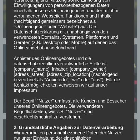
Einwilligungen) von personenbezogenen Daten
BUNDESLIGA
innerhalb unseres Onlineangebotes und der mit ihm
verbundenen Webseiten, Funktionen und Inhalte
Mit nur 30 Jahren: BVB-Abwehrspieler Niklas Süle
(nachfolgend gemeinsam bezeichnet als
beendet im Sommer seine Laufbahn
"Onlineangebot" oder "Website") auf. Die
Datenschutzerklärung gilt unabhängig von den
07.05.2026
verwendeten Domains, Systemen, Plattformen und
Geräten (z.B. Desktop oder Mobile) auf denen das
Onlineangebot ausgeführt wird.
Anbieter des Onlineangebotes und die
datenschutzrechtlich verantwortliche Stelle ist
[company_name], Inhaber: [company_owner],
[adress_street], [adress_zip_location] (nachfolgend
bezeichnet als "AnbieterIn", "wir" oder "uns"). Für die
BORUSSIA DORTMUND
Kontaktmöglichkeiten verweisen wir auf unser
Impressum
BVB-Knaller: Erster Sommertransfer soll bereits
feststehen!
Der Begriff "Nutzer" umfasst alle Kunden und Besucher
unseres Onlineangebotes. Die verwendeten
05.05.2026
Begrifflichkeiten, wie z.B. "Nutzer" sind
geschlechtsneutral zu verstehen.
2. Grundsätzliche Angaben zur Datenverarbeitung
Wir verarbeiten personenbezogene Daten der Nutzer
nur unter Einhaltung der einschlägigen