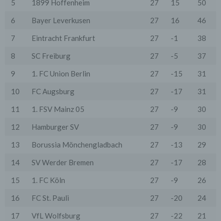
Drittstaaten erfolgt entweder auf Grundlage einer
5
1899 Hoffenheim
27
15
50
gesetzlichen Erlaubnis, einer Einwilligung der Nutzer
oder spezieller Vertragsklauseln, die eine gesetzlich
6
Bayer Leverkusen
27
16
46
vorausgesetzte Sicherheit der Daten gewährleisten.
7
Eintracht Frankfurt
27
-1
38
3. Verarbeitung personenbezogener Daten
Die personenbezogenen Daten werden, neben den
8
SC Freiburg
27
-5
37
ausdrücklich in dieser Datenschutzerklärung
genannten Verwendung, für die folgenden Zwecke auf
9
1. FC Union Berlin
27
-15
31
Grundlage gesetzlicher Erlaubnisse oder
Einwilligungen der Nutzer verarbeitet:
10
FC Augsburg
27
-17
31
- Die Zurverfügungstellung, Ausführung, Pflege,
Optimierung und Sicherung unserer Dienste-, Service-
11
1. FSV Mainz 05
27
-9
30
und Nutzerleistungen;
- Die Gewährleistung eines effektiven Kundendienstes
12
Hamburger SV
27
-9
30
und technischen Supports.
13
Borussia Mönchengladbach
27
-13
29
Wir übermitteln die Daten der Nutzer an Dritte nur,
wenn dies für Abrechnungszwecke notwendig ist (z.B.
an einen Zahlungsdienstleister) oder für andere
14
SV Werder Bremen
27
-17
28
Zwecke, wenn diese notwendig sind, um unsere
vertraglichen Verpflichtungen gegenüber den Nutzern
15
1. FC Köln
27
-9
26
zu erfüllen (z.B. Adressmitteilung an Lieferanten).
16
FC St. Pauli
27
-20
24
Bei der Kontaktaufnahme mit uns (per Kontaktformular
oder Email) werden die Angaben des Nutzers zwecks
17
VfL Wolfsburg
27
-22
21
Bearbeitung der Anfrage sowie für den Fall, dass