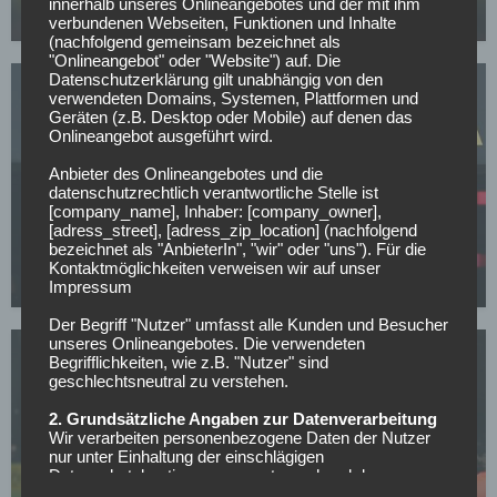
innerhalb unseres Onlineangebotes und der mit ihm
07.05.2026
verbundenen Webseiten, Funktionen und Inhalte
(nachfolgend gemeinsam bezeichnet als
"Onlineangebot" oder "Website") auf. Die
Datenschutzerklärung gilt unabhängig von den
verwendeten Domains, Systemen, Plattformen und
Geräten (z.B. Desktop oder Mobile) auf denen das
Onlineangebot ausgeführt wird.
Anbieter des Onlineangebotes und die
datenschutzrechtlich verantwortliche Stelle ist
BORUSSIA DORTMUND
[company_name], Inhaber: [company_owner],
BVB-Knaller: Erster Sommertransfer soll bereits
[adress_street], [adress_zip_location] (nachfolgend
bezeichnet als "AnbieterIn", "wir" oder "uns"). Für die
feststehen!
Kontaktmöglichkeiten verweisen wir auf unser
05.05.2026
Impressum
Der Begriff "Nutzer" umfasst alle Kunden und Besucher
unseres Onlineangebotes. Die verwendeten
Begrifflichkeiten, wie z.B. "Nutzer" sind
geschlechtsneutral zu verstehen.
2. Grundsätzliche Angaben zur Datenverarbeitung
Wir verarbeiten personenbezogene Daten der Nutzer
nur unter Einhaltung der einschlägigen
BORUSSIA DORTMUND
Datenschutzbestimmungen entsprechend den
Geboten der Datensparsamkeit- und
Der nächste Dembele? Real und PSG jagen BVB-