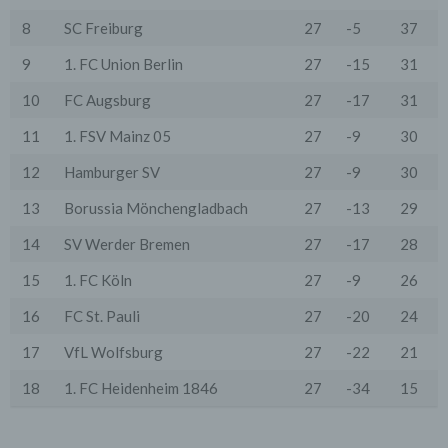
oder spezieller Vertragsklauseln, die eine gesetzlich
vorausgesetzte Sicherheit der Daten gewährleisten.
8
SC Freiburg
27
-5
37
3. Verarbeitung personenbezogener Daten
9
1. FC Union Berlin
27
-15
31
Die personenbezogenen Daten werden, neben den
ausdrücklich in dieser Datenschutzerklärung
10
FC Augsburg
27
-17
31
genannten Verwendung, für die folgenden Zwecke auf
Grundlage gesetzlicher Erlaubnisse oder
11
1. FSV Mainz 05
27
-9
30
Einwilligungen der Nutzer verarbeitet:
- Die Zurverfügungstellung, Ausführung, Pflege,
12
Hamburger SV
27
-9
30
Optimierung und Sicherung unserer Dienste-, Service-
und Nutzerleistungen;
13
Borussia Mönchengladbach
27
-13
29
- Die Gewährleistung eines effektiven Kundendienstes
und technischen Supports.
14
SV Werder Bremen
27
-17
28
Wir übermitteln die Daten der Nutzer an Dritte nur,
15
1. FC Köln
27
-9
26
wenn dies für Abrechnungszwecke notwendig ist (z.B.
an einen Zahlungsdienstleister) oder für andere
Zwecke, wenn diese notwendig sind, um unsere
16
FC St. Pauli
27
-20
24
vertraglichen Verpflichtungen gegenüber den Nutzern
zu erfüllen (z.B. Adressmitteilung an Lieferanten).
17
VfL Wolfsburg
27
-22
21
Bei der Kontaktaufnahme mit uns (per Kontaktformular
18
1. FC Heidenheim 1846
27
-34
15
oder Email) werden die Angaben des Nutzers zwecks
Bearbeitung der Anfrage sowie für den Fall, dass
Anschlussfragen entstehen, gespeichert.