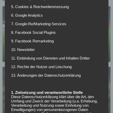
5. Cookies & Reichweitenmessung
6. Google Analytics
7. Google-Re/Marketing-Services
8. Facebook Social Plugins
BORUSSIA DORTMUND
9. Facebook Remarketing
Verkündung noch heute: BVB-Transfer kurz vor
Abschluss
10. Newsletter
12.05.2026
11. Einbindung von Diensten und Inhalten Dritter
12. Rechte der Nutzer und Löschung
13. Änderungen der Datenschutzerklärung
1. Zielsetzung und verantwortliche Stelle
Diese Datenschutzerklärung klärt über die Art, den
BUNDESLIGA
Umfang und Zweck der Verarbeitung (u.a. Erhebung,
Mit nur 30 Jahren: BVB-Abwehrspieler Niklas Süle
Verarbeitung und Nutzung sowie Einholung von
Einwilligungen) von personenbezogenen Daten
beendet im Sommer seine Laufbahn