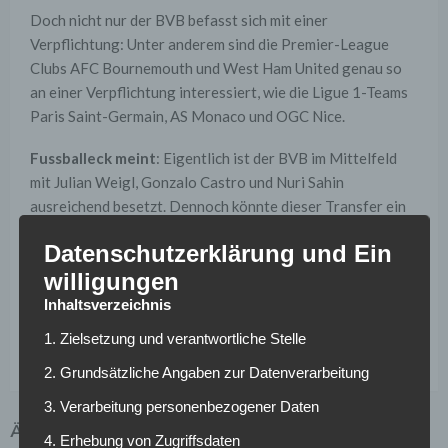
Doch nicht nur der BVB befasst sich mit einer
Verpflichtung: Unter anderem sind die Premier-League
Clubs AFC Bournemouth und West Ham United genau so
an einer Verpflichtung interessiert, wie die Ligue 1-Teams
Paris Saint-Germain, AS Monaco und OGC Nice.
Fussballeck meint
: Eigentlich ist der BVB im Mittelfeld
mit Julian Weigl, Gonzalo Castro und Nuri Sahin
ausreichend besetzt. Dennoch könnte dieser Transfer ein
langfristiger sein: Sollte Julian Weigl im Sommer wirklich
Datenschutzerklärung und Ein
den BVB in Richtung Spanien oder Italien verlassen, wäre
willigungen
der passende Ersatz schon da. Eine Eingewöhnungszeit
würde dann wegfallen!
Inhaltsverzeichnis
1. Zielsetzung und verantwortliche Stelle
Tags :
Transfer
2. Grundsätzliche Angaben zur Datenverarbeitung
3. Verarbeitung personenbezogener Daten
ÄHNLICHE ARTIKEL
4. Erhebung von Zugriffsdaten