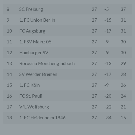
oder spezieller Vertragsklauseln, die eine gesetzlich
vorausgesetzte Sicherheit der Daten gewährleisten.
8
SC Freiburg
27
-5
37
3. Verarbeitung personenbezogener Daten
9
1. FC Union Berlin
27
-15
31
Die personenbezogenen Daten werden, neben den
ausdrücklich in dieser Datenschutzerklärung
10
FC Augsburg
27
-17
31
genannten Verwendung, für die folgenden Zwecke auf
Grundlage gesetzlicher Erlaubnisse oder
11
1. FSV Mainz 05
27
-9
30
Einwilligungen der Nutzer verarbeitet:
- Die Zurverfügungstellung, Ausführung, Pflege,
12
Hamburger SV
27
-9
30
Optimierung und Sicherung unserer Dienste-, Service-
und Nutzerleistungen;
13
Borussia Mönchengladbach
27
-13
29
- Die Gewährleistung eines effektiven Kundendienstes
und technischen Supports.
14
SV Werder Bremen
27
-17
28
Wir übermitteln die Daten der Nutzer an Dritte nur,
wenn dies für Abrechnungszwecke notwendig ist (z.B.
15
1. FC Köln
27
-9
26
an einen Zahlungsdienstleister) oder für andere
Zwecke, wenn diese notwendig sind, um unsere
16
FC St. Pauli
27
-20
24
vertraglichen Verpflichtungen gegenüber den Nutzern
zu erfüllen (z.B. Adressmitteilung an Lieferanten).
17
VfL Wolfsburg
27
-22
21
Bei der Kontaktaufnahme mit uns (per Kontaktformular
18
1. FC Heidenheim 1846
27
-34
15
oder Email) werden die Angaben des Nutzers zwecks
Bearbeitung der Anfrage sowie für den Fall, dass
Anschlussfragen entstehen, gespeichert.