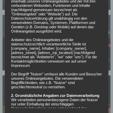
innerhalb unseres Onlineangebotes und der mit ihm
07.05.2026
verbundenen Webseiten, Funktionen und Inhalte
(nachfolgend gemeinsam bezeichnet als
"Onlineangebot" oder "Website") auf. Die
Datenschutzerklärung gilt unabhängig von den
verwendeten Domains, Systemen, Plattformen und
Geräten (z.B. Desktop oder Mobile) auf denen das
Onlineangebot ausgeführt wird.
Anbieter des Onlineangebotes und die
datenschutzrechtlich verantwortliche Stelle ist
BORUSSIA DORTMUND
[company_name], Inhaber: [company_owner],
BVB-Knaller: Erster Sommertransfer soll bereits
[adress_street], [adress_zip_location] (nachfolgend
bezeichnet als "AnbieterIn", "wir" oder "uns"). Für die
feststehen!
Kontaktmöglichkeiten verweisen wir auf unser
Impressum
05.05.2026
Der Begriff "Nutzer" umfasst alle Kunden und Besucher
unseres Onlineangebotes. Die verwendeten
Begrifflichkeiten, wie z.B. "Nutzer" sind
geschlechtsneutral zu verstehen.
2. Grundsätzliche Angaben zur Datenverarbeitung
Wir verarbeiten personenbezogene Daten der Nutzer
nur unter Einhaltung der einschlägigen
BORUSSIA DORTMUND
Datenschutzbestimmungen entsprechend den
Geboten der Datensparsamkeit- und