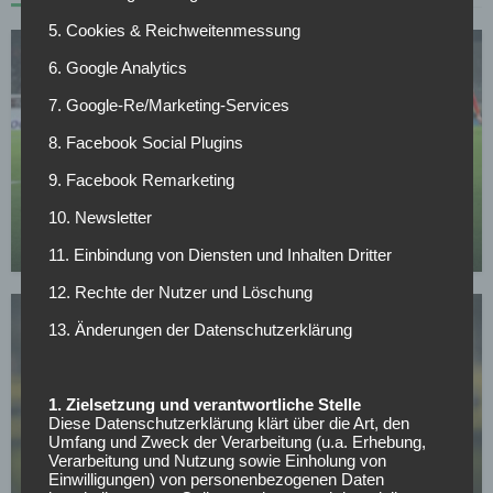
5. Cookies & Reichweitenmessung
6. Google Analytics
7. Google-Re/Marketing-Services
8. Facebook Social Plugins
BORUSSIA DORTMUND
9. Facebook Remarketing
Verkündung noch heute: BVB-Transfer kurz vor
Abschluss
10. Newsletter
12.05.2026
11. Einbindung von Diensten und Inhalten Dritter
12. Rechte der Nutzer und Löschung
13. Änderungen der Datenschutzerklärung
1. Zielsetzung und verantwortliche Stelle
Diese Datenschutzerklärung klärt über die Art, den
BUNDESLIGA
Umfang und Zweck der Verarbeitung (u.a. Erhebung,
Mit nur 30 Jahren: BVB-Abwehrspieler Niklas Süle
Verarbeitung und Nutzung sowie Einholung von
Einwilligungen) von personenbezogenen Daten
beendet im Sommer seine Laufbahn