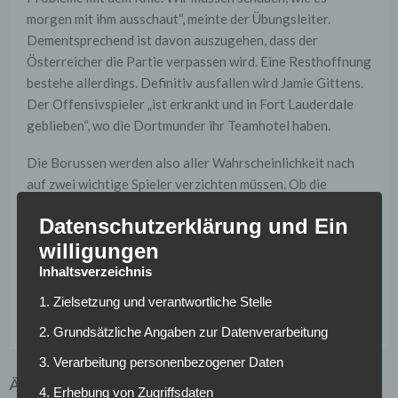
morgen mit ihm ausschaut“, meinte der Übungsleiter.
Dementsprechend ist davon auszugehen, dass der
Österreicher die Partie verpassen wird. Eine Resthoffnung
bestehe allerdings. Definitiv ausfallen wird Jamie Gittens.
Der Offensivspieler „ist erkrankt und in Fort Lauderdale
geblieben“, wo die Dortmunder ihr Teamhotel haben.
Die Borussen werden also aller Wahrscheinlichkeit nach
auf zwei wichtige Spieler verzichten müssen. Ob die
Schwarzgelben die Ausfälle verkraften können, wird sich im
Datenschutzerklärung und Ein
Spiel zeigen.
willigungen
Inhaltsverzeichnis
Weitere News und Transfergerüchte rund um den
1. Zielsetzung und verantwortliche Stelle
deutschen Fußball findest du hier >>
2. Grundsätzliche Angaben zur Datenverarbeitung
3. Verarbeitung personenbezogener Daten
ÄHNLICHE ARTIKEL
4. Erhebung von Zugriffsdaten